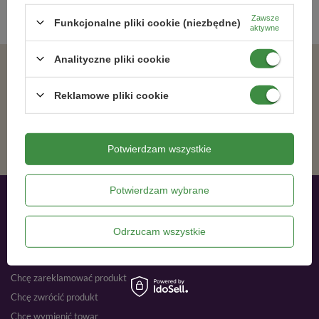
Zawsze
Funkcjonalne pliki cookie (niezbędne)
aktywne
Analityczne pliki cookie
Zgadzam się na otrzymywanie wiadomości marketingowych na podany adres e-mail oraz przetwarzanie danych osobowych zgodnie z
Reklamowe pliki cookie
ZAPISZ SIĘ
Potwierdzam wszystkie
Potwierdzam wybrane
Moje zamówienia
Odrzucam wszystkie
Status zamówienia
Śledzenie przesyłki
Chcę zareklamować produkt
Chcę zwrócić produkt
Chcę wymienić towar