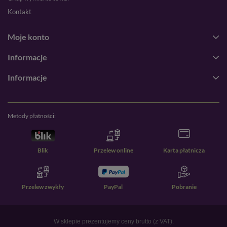
Kontakt
Moje konto
Informacje
Informacje
Metody płatności:
Blik
Przelew online
Karta płatnicza
Przelew zwykły
PayPal
Pobranie
W sklepie prezentujemy ceny brutto (z VAT).