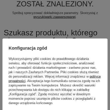
ZOSTAŁ ZNALEZIONY.
Spróbuj sprecyzować dokładniejsze parametry. Skorzystaj z
wyszukiwarki zaawansowanej
.
Szukasz produktu, którego
nie mamy w ofercie?
Konfiguracja zgód
Jeśli nie znalazłeś w naszej ofercie produktu, a chciałbyś kupić go w
naszym sklepie, możesz skorzystać ze specjalnego formularza i
Wykorzystujemy pliki cookies do prawidłowego działania
przesłać nam opis szukanego przedmiotu. Aby móc to zrobić musisz
być
zalogowany
.
serwisu, aby oferować funkcje społecznościowe, analizować
ruch i prowadzić działania marketingowe - zarówno przez nas,
jak i naszych Zaufanych Partnerów. Pliki cookies służą również
do personalizacji reklam. Więcej informacji znajdziesz w
polityce
prywatności
. Akceptacja tego komunikatu oznacza zgodę na ich
zapisywanie na Twoim komputerze. Możesz określić warunki
Newsletter
przechowywania lub dostępu do nich klikając w zakładkę
„Konfiguracja zgód”. Zgodę możesz wycofać w dowolnym
Zapisz się do newslettera i bądź na
momencie poprzez usunięcie plików cookies z przeglądarki z
bieżąco z aktualnymi promocjami
danego urządzenia końcowego.