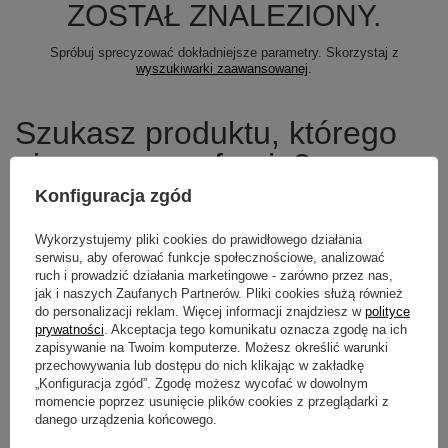
ZOSTAŁ ZNALEZIONY.
Spróbuj sprecyzować dokładniejsze parametry. Skorzystaj z
wyszukiwarki zaawansowanej
.
Szukasz produktu, którego
nie mamy w ofercie?
Konfiguracja zgód
Jeśli nie znalazłeś w naszej ofercie produktu, a chciałbyś kupić go w
naszym sklepie, możesz skorzystać ze specjalnego formularza i
Wykorzystujemy pliki cookies do prawidłowego działania
przesłać nam opis szukanego przedmiotu. Aby móc to zrobić musisz
być
zalogowany
.
serwisu, aby oferować funkcje społecznościowe, analizować
ruch i prowadzić działania marketingowe - zarówno przez nas,
jak i naszych Zaufanych Partnerów. Pliki cookies służą również
do personalizacji reklam. Więcej informacji znajdziesz w
polityce
prywatności
. Akceptacja tego komunikatu oznacza zgodę na ich
zapisywanie na Twoim komputerze. Możesz określić warunki
Newsletter
przechowywania lub dostępu do nich klikając w zakładkę
„Konfiguracja zgód”. Zgodę możesz wycofać w dowolnym
Zapisz się do newslettera i bądź na
momencie poprzez usunięcie plików cookies z przeglądarki z
bieżąco z aktualnymi promocjami
danego urządzenia końcowego.