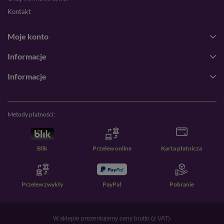
Kontakt
Moje konto
Informacje
Informacje
Metody płatności:
Blik
Przelew online
Karta płatnicza
Przelew zwykły
PayPal
Pobranie
W sklepie prezentujemy ceny brutto (z VAT).