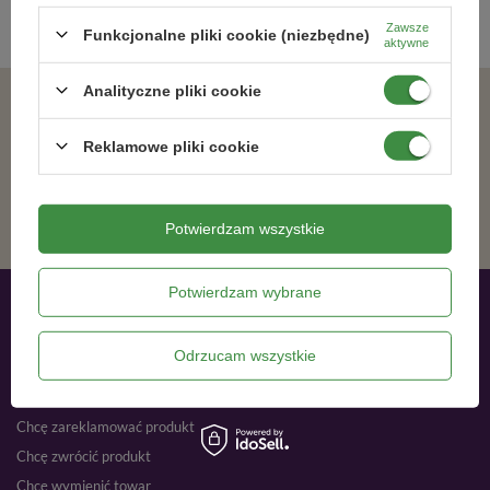
Zawsze
Funkcjonalne pliki cookie (niezbędne)
aktywne
Analityczne pliki cookie
Zgadzam się na otrzymywanie wiadomości marketingowych na podany adres e-mail oraz przetwarzanie danych osobowych zgodnie z
Reklamowe pliki cookie
ZAPISZ SIĘ
Potwierdzam wszystkie
Potwierdzam wybrane
Moje zamówienia
Odrzucam wszystkie
Status zamówienia
Śledzenie przesyłki
Chcę zareklamować produkt
Chcę zwrócić produkt
Chcę wymienić towar