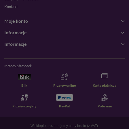
Kontakt
Moje konto
Informacje
Informacje
Metody płatności:
Blik
Przelew online
Karta płatnicza
Przelew zwykły
PayPal
Pobranie
W sklepie prezentujemy ceny brutto (z VAT).