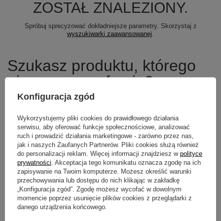
ZOSTAŁ ZNALEZIONY.
Spróbuj sprecyzować dokładniejsze parametry. Skorzystaj z
wyszukiwarki zaawansowanej
.
Szukasz produktu, którego
nie mamy w ofercie?
Konfiguracja zgód
Jeśli nie znalazłeś w naszej ofercie produktu, a chciałbyś kupić go w
naszym sklepie, możesz skorzystać ze specjalnego formularza i
Wykorzystujemy pliki cookies do prawidłowego działania
przesłać nam opis szukanego przedmiotu. Aby móc to zrobić musisz
być
zalogowany
.
serwisu, aby oferować funkcje społecznościowe, analizować
ruch i prowadzić działania marketingowe - zarówno przez nas,
jak i naszych Zaufanych Partnerów. Pliki cookies służą również
do personalizacji reklam. Więcej informacji znajdziesz w
polityce
prywatności
. Akceptacja tego komunikatu oznacza zgodę na ich
zapisywanie na Twoim komputerze. Możesz określić warunki
Newsletter
przechowywania lub dostępu do nich klikając w zakładkę
„Konfiguracja zgód”. Zgodę możesz wycofać w dowolnym
Zapisz się do newslettera i bądź na
momencie poprzez usunięcie plików cookies z przeglądarki z
bieżąco z aktualnymi promocjami
danego urządzenia końcowego.