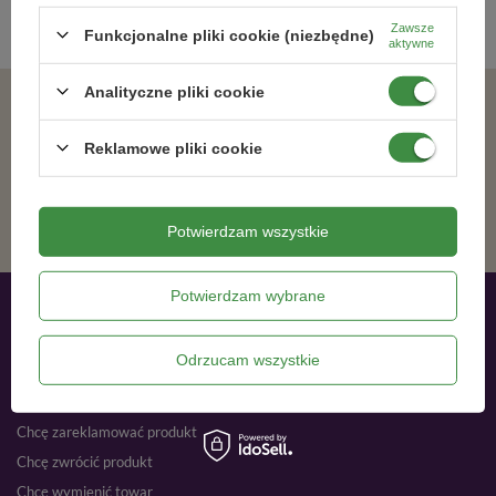
Zawsze
Funkcjonalne pliki cookie (niezbędne)
aktywne
Analityczne pliki cookie
Zgadzam się na otrzymywanie wiadomości marketingowych na podany adres e-mail oraz przetwarzanie danych osobowych zgodnie z
Reklamowe pliki cookie
ZAPISZ SIĘ
Potwierdzam wszystkie
Potwierdzam wybrane
Moje zamówienia
Odrzucam wszystkie
Status zamówienia
Śledzenie przesyłki
Chcę zareklamować produkt
Chcę zwrócić produkt
Chcę wymienić towar