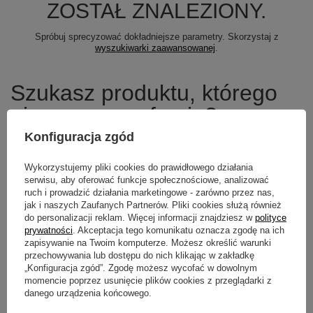
ZOSTAŁ ZNALEZIONY.
Spróbuj sprecyzować dokładniejsze parametry. Skorzystaj z
wyszukiwarki zaawansowanej
.
Szukasz produktu, którego
nie mamy w ofercie?
Konfiguracja zgód
Jeśli nie znalazłeś w naszej ofercie produktu, a chciałbyś kupić go w
naszym sklepie, możesz skorzystać ze specjalnego formularza i
Wykorzystujemy pliki cookies do prawidłowego działania
przesłać nam opis szukanego przedmiotu. Aby móc to zrobić musisz
być
zalogowany
.
serwisu, aby oferować funkcje społecznościowe, analizować
ruch i prowadzić działania marketingowe - zarówno przez nas,
jak i naszych Zaufanych Partnerów. Pliki cookies służą również
do personalizacji reklam. Więcej informacji znajdziesz w
polityce
prywatności
. Akceptacja tego komunikatu oznacza zgodę na ich
zapisywanie na Twoim komputerze. Możesz określić warunki
Newsletter
przechowywania lub dostępu do nich klikając w zakładkę
„Konfiguracja zgód”. Zgodę możesz wycofać w dowolnym
Zapisz się do newslettera i bądź na
momencie poprzez usunięcie plików cookies z przeglądarki z
bieżąco z aktualnymi promocjami
danego urządzenia końcowego.