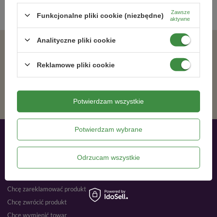
Zawsze
Funkcjonalne pliki cookie (niezbędne)
aktywne
Analityczne pliki cookie
Zgadzam się na otrzymywanie wiadomości marketingowych na podany adres e-mail oraz przetwarzanie danych osobowych zgodnie z
Reklamowe pliki cookie
ZAPISZ SIĘ
Potwierdzam wszystkie
Potwierdzam wybrane
Moje zamówienia
Odrzucam wszystkie
Status zamówienia
Śledzenie przesyłki
Chcę zareklamować produkt
Chcę zwrócić produkt
Chcę wymienić towar