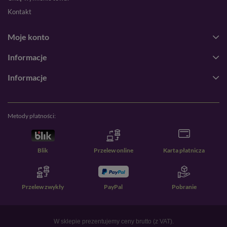
Kontakt
Moje konto
Informacje
Informacje
Metody płatności:
Blik
Przelew online
Karta płatnicza
Przelew zwykły
PayPal
Pobranie
W sklepie prezentujemy ceny brutto (z VAT).