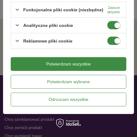
Zawsze
Funkcjonalne pliki cookie (niezbędne)
aktywne
Analityczne pliki cookie
Zgadzam się na otrzymywanie wiadomości marketingowych na podany adres e-mail oraz przetwarzanie danych osobowych zgodnie z
Reklamowe pliki cookie
ZAPISZ SIĘ
Potwierdzam wszystkie
Potwierdzam wybrane
Moje zamówienia
Odrzucam wszystkie
Status zamówienia
Śledzenie przesyłki
Chcę zareklamować produkt
Chcę zwrócić produkt
Chcę wymienić towar