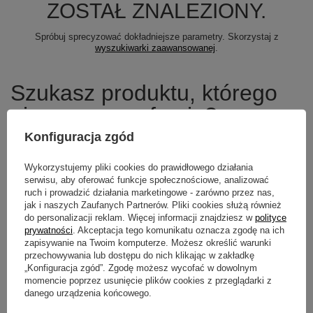
ZOSTAŁ ZNALEZIONY.
Spróbuj sprecyzować dokładniejsze parametry. Skorzystaj z
wyszukiwarki zaawansowanej
.
Szukasz produktu, którego
nie mamy w ofercie?
Konfiguracja zgód
Jeśli nie znalazłeś w naszej ofercie produktu, a chciałbyś kupić go w
naszym sklepie, możesz skorzystać ze specjalnego formularza i
Wykorzystujemy pliki cookies do prawidłowego działania
przesłać nam opis szukanego przedmiotu. Aby móc to zrobić musisz
być
zalogowany
.
serwisu, aby oferować funkcje społecznościowe, analizować
ruch i prowadzić działania marketingowe - zarówno przez nas,
jak i naszych Zaufanych Partnerów. Pliki cookies służą również
do personalizacji reklam. Więcej informacji znajdziesz w
polityce
prywatności
. Akceptacja tego komunikatu oznacza zgodę na ich
zapisywanie na Twoim komputerze. Możesz określić warunki
Newsletter
przechowywania lub dostępu do nich klikając w zakładkę
„Konfiguracja zgód”. Zgodę możesz wycofać w dowolnym
Zapisz się do newslettera i bądź na
momencie poprzez usunięcie plików cookies z przeglądarki z
bieżąco z aktualnymi promocjami
danego urządzenia końcowego.