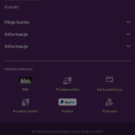
Kontakt
Moje konto
Informacje
Informacje
Metody płatności:
Blik
Przelew online
Karta płatnicza
Przelew zwykły
PayPal
Pobranie
W sklepie prezentujemy ceny brutto (z VAT).