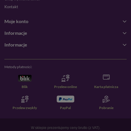
Kontakt
Moje konto
Informacje
Informacje
Metody płatności:
Blik
Przelew online
Karta płatnicza
Przelew zwykły
PayPal
Pobranie
W sklepie prezentujemy ceny brutto (z VAT).