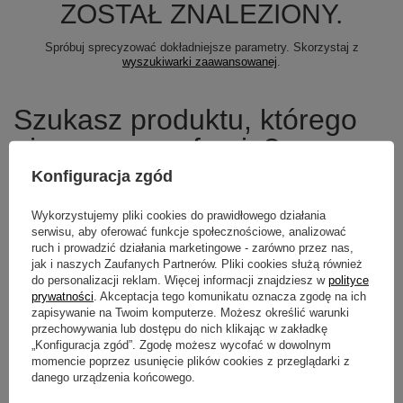
ZOSTAŁ ZNALEZIONY.
Spróbuj sprecyzować dokładniejsze parametry. Skorzystaj z
wyszukiwarki zaawansowanej
.
Szukasz produktu, którego
nie mamy w ofercie?
Konfiguracja zgód
Jeśli nie znalazłeś w naszej ofercie produktu, a chciałbyś kupić go w
naszym sklepie, możesz skorzystać ze specjalnego formularza i
Wykorzystujemy pliki cookies do prawidłowego działania
przesłać nam opis szukanego przedmiotu. Aby móc to zrobić musisz
być
zalogowany
.
serwisu, aby oferować funkcje społecznościowe, analizować
ruch i prowadzić działania marketingowe - zarówno przez nas,
jak i naszych Zaufanych Partnerów. Pliki cookies służą również
do personalizacji reklam. Więcej informacji znajdziesz w
polityce
prywatności
. Akceptacja tego komunikatu oznacza zgodę na ich
zapisywanie na Twoim komputerze. Możesz określić warunki
Newsletter
przechowywania lub dostępu do nich klikając w zakładkę
„Konfiguracja zgód”. Zgodę możesz wycofać w dowolnym
Zapisz się do newslettera i bądź na
momencie poprzez usunięcie plików cookies z przeglądarki z
bieżąco z aktualnymi promocjami
danego urządzenia końcowego.