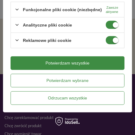
Zawsze
Funkcjonalne pliki cookie (niezbędne)
aktywne
Analityczne pliki cookie
Zgadzam się na otrzymywanie wiadomości marketingowych na podany adres e-mail oraz przetwarzanie danych osobowych zgodnie z
Reklamowe pliki cookie
ZAPISZ SIĘ
Potwierdzam wszystkie
Potwierdzam wybrane
Moje zamówienia
Odrzucam wszystkie
Status zamówienia
Śledzenie przesyłki
Chcę zareklamować produkt
Chcę zwrócić produkt
Chcę wymienić towar