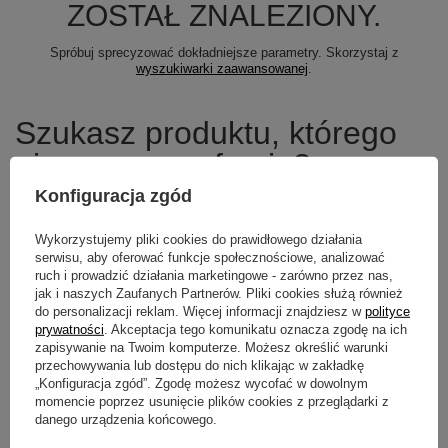
ZOSTAŁ ZNALEZIONY.
Spróbuj sprecyzować dokładniejsze parametry. Skorzystaj z
wyszukiwarki zaawansowanej
.
Szukasz produktu, którego
nie mamy w ofercie?
Konfiguracja zgód
Jeśli nie znalazłeś w naszej ofercie produktu, a chciałbyś kupić go w
naszym sklepie, możesz skorzystać ze specjalnego formularza i
Wykorzystujemy pliki cookies do prawidłowego działania
przesłać nam opis szukanego przedmiotu. Aby móc to zrobić musisz
być
zalogowany
.
serwisu, aby oferować funkcje społecznościowe, analizować
ruch i prowadzić działania marketingowe - zarówno przez nas,
jak i naszych Zaufanych Partnerów. Pliki cookies służą również
do personalizacji reklam. Więcej informacji znajdziesz w
polityce
prywatności
. Akceptacja tego komunikatu oznacza zgodę na ich
zapisywanie na Twoim komputerze. Możesz określić warunki
Newsletter
przechowywania lub dostępu do nich klikając w zakładkę
„Konfiguracja zgód”. Zgodę możesz wycofać w dowolnym
Zapisz się do newslettera i bądź na
momencie poprzez usunięcie plików cookies z przeglądarki z
bieżąco z aktualnymi promocjami
danego urządzenia końcowego.