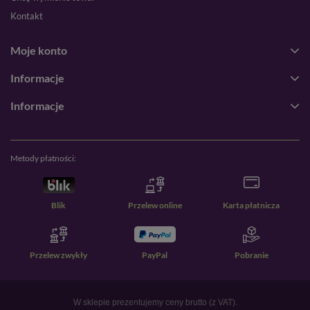
Kontakt
Moje konto
Informacje
Informacje
Metody płatności:
Blik
Przelew online
Karta płatnicza
Przelew zwykły
PayPal
Pobranie
W sklepie prezentujemy ceny brutto (z VAT).