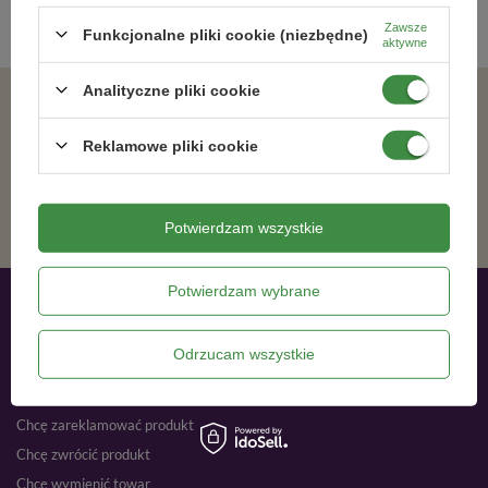
Zawsze
Funkcjonalne pliki cookie (niezbędne)
aktywne
Analityczne pliki cookie
Zgadzam się na otrzymywanie wiadomości marketingowych na podany adres e-mail oraz przetwarzanie danych osobowych zgodnie z
Reklamowe pliki cookie
ZAPISZ SIĘ
Potwierdzam wszystkie
Potwierdzam wybrane
Moje zamówienia
Odrzucam wszystkie
Status zamówienia
Śledzenie przesyłki
Chcę zareklamować produkt
Chcę zwrócić produkt
Chcę wymienić towar