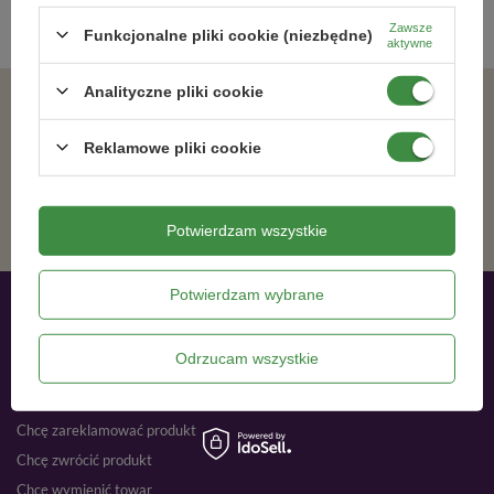
Zawsze
Funkcjonalne pliki cookie (niezbędne)
aktywne
Analityczne pliki cookie
Zgadzam się na otrzymywanie wiadomości marketingowych na podany adres e-mail oraz przetwarzanie danych osobowych zgodnie z
Reklamowe pliki cookie
ZAPISZ SIĘ
Potwierdzam wszystkie
Potwierdzam wybrane
Moje zamówienia
Odrzucam wszystkie
Status zamówienia
Śledzenie przesyłki
Chcę zareklamować produkt
Chcę zwrócić produkt
Chcę wymienić towar