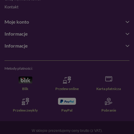
Kontakt
Moje konto
Informacje
Informacje
Metody płatności:
Blik
Przelew online
Karta płatnicza
Przelew zwykły
PayPal
Pobranie
W sklepie prezentujemy ceny brutto (z VAT).