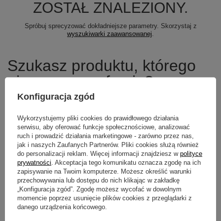
ZOSTAŁ ZNALEZIONY.
Spróbuj sprecyzować dokładniejsze parametry. Skorzystaj z
wyszukiwarki zaawansowanej
.
Szukasz produktu, którego
nie mamy w ofercie?
Konfiguracja zgód
Jeśli nie znalazłeś w naszej ofercie produktu, a chciałbyś kupić go w
naszym sklepie, możesz skorzystać ze specjalnego formularza i
Wykorzystujemy pliki cookies do prawidłowego działania
przesłać nam opis szukanego przedmiotu. Aby móc to zrobić musisz
być
zalogowany
.
serwisu, aby oferować funkcje społecznościowe, analizować
ruch i prowadzić działania marketingowe - zarówno przez nas,
jak i naszych Zaufanych Partnerów. Pliki cookies służą również
do personalizacji reklam. Więcej informacji znajdziesz w
polityce
prywatności
. Akceptacja tego komunikatu oznacza zgodę na ich
zapisywanie na Twoim komputerze. Możesz określić warunki
Newsletter
przechowywania lub dostępu do nich klikając w zakładkę
„Konfiguracja zgód”. Zgodę możesz wycofać w dowolnym
Zapisz się do newslettera i bądź na
momencie poprzez usunięcie plików cookies z przeglądarki z
bieżąco z aktualnymi promocjami
danego urządzenia końcowego.