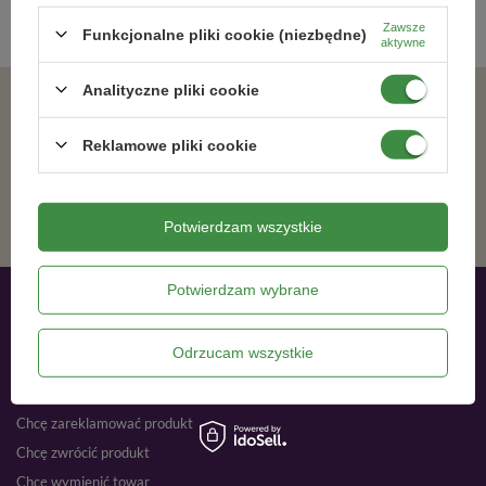
Zawsze
Funkcjonalne pliki cookie (niezbędne)
aktywne
Analityczne pliki cookie
Zgadzam się na otrzymywanie wiadomości marketingowych na podany adres e-mail oraz przetwarzanie danych osobowych zgodnie z
Reklamowe pliki cookie
ZAPISZ SIĘ
Potwierdzam wszystkie
Potwierdzam wybrane
Moje zamówienia
Odrzucam wszystkie
Status zamówienia
Śledzenie przesyłki
Chcę zareklamować produkt
Chcę zwrócić produkt
Chcę wymienić towar