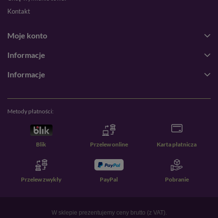
Kontakt
Moje konto
Informacje
Informacje
Metody płatności:
Blik
Przelew online
Karta płatnicza
Przelew zwykły
PayPal
Pobranie
W sklepie prezentujemy ceny brutto (z VAT).