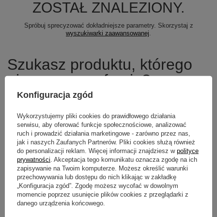
ZOSTAŁ ZNALEZIONY.
Spróbuj sprecyzować dokładniejsze parametry. Skorzystaj z
wyszukiwarki zaawansowanej
.
Szukasz produktu, którego
nie mamy w ofercie?
Konfiguracja zgód
Jeśli nie znalazłeś w naszej ofercie produktu, a chciałbyś kupić go w
naszym sklepie, możesz skorzystać ze specjalnego formularza i
Wykorzystujemy pliki cookies do prawidłowego działania
przesłać nam opis szukanego przedmiotu. Aby móc to zrobić musisz
być
zalogowany
.
serwisu, aby oferować funkcje społecznościowe, analizować
ruch i prowadzić działania marketingowe - zarówno przez nas,
jak i naszych Zaufanych Partnerów. Pliki cookies służą również
do personalizacji reklam. Więcej informacji znajdziesz w
polityce
prywatności
. Akceptacja tego komunikatu oznacza zgodę na ich
zapisywanie na Twoim komputerze. Możesz określić warunki
Newsletter
przechowywania lub dostępu do nich klikając w zakładkę
„Konfiguracja zgód”. Zgodę możesz wycofać w dowolnym
Zapisz się do newslettera i bądź na
momencie poprzez usunięcie plików cookies z przeglądarki z
bieżąco z aktualnymi promocjami
danego urządzenia końcowego.