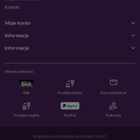
Kontakt
Moje konto
Informacje
Informacje
Metody płatności:
Blik
Przelew online
Karta płatnicza
Przelew zwykły
PayPal
Pobranie
W sklepie prezentujemy ceny brutto (z VAT).