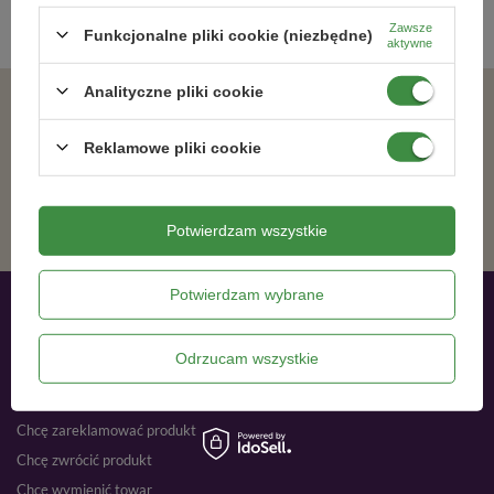
Zawsze
Funkcjonalne pliki cookie (niezbędne)
aktywne
Analityczne pliki cookie
Zgadzam się na otrzymywanie wiadomości marketingowych na podany adres e-mail oraz przetwarzanie danych osobowych zgodnie z
Reklamowe pliki cookie
ZAPISZ SIĘ
Potwierdzam wszystkie
Potwierdzam wybrane
Moje zamówienia
Odrzucam wszystkie
Status zamówienia
Śledzenie przesyłki
Chcę zareklamować produkt
Chcę zwrócić produkt
Chcę wymienić towar