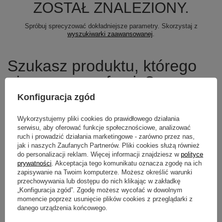
ZOSTAŁ ZNALEZIONY.
Spróbuj sprecyzować dokładniejsze parametry. Skorzystaj z
wyszukiwarki zaawansowanej
.
Szukasz produktu, którego
nie mamy w ofercie?
Konfiguracja zgód
Jeśli nie znalazłeś w naszej ofercie produktu, a chciałbyś kupić go w
naszym sklepie, możesz skorzystać ze specjalnego formularza i
Wykorzystujemy pliki cookies do prawidłowego działania
przesłać nam opis szukanego przedmiotu. Aby móc to zrobić musisz
być
zalogowany
.
serwisu, aby oferować funkcje społecznościowe, analizować
ruch i prowadzić działania marketingowe - zarówno przez nas,
jak i naszych Zaufanych Partnerów. Pliki cookies służą również
do personalizacji reklam. Więcej informacji znajdziesz w
polityce
prywatności
. Akceptacja tego komunikatu oznacza zgodę na ich
zapisywanie na Twoim komputerze. Możesz określić warunki
Newsletter
przechowywania lub dostępu do nich klikając w zakładkę
„Konfiguracja zgód”. Zgodę możesz wycofać w dowolnym
Zapisz się do newslettera i bądź na
momencie poprzez usunięcie plików cookies z przeglądarki z
bieżąco z aktualnymi promocjami
danego urządzenia końcowego.