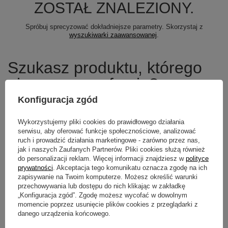
ZOSTAŁ ZNALEZIONY.
Spróbuj sprecyzować dokładniejsze parametry. Skorzystaj z
wyszukiwarki zaawansowanej
.
Szukasz produktu, którego
nie mamy w ofercie?
Konfiguracja zgód
Jeśli nie znalazłeś w naszej ofercie produktu, a chciałbyś kupić go w
naszym sklepie, możesz skorzystać ze specjalnego formularza i
Wykorzystujemy pliki cookies do prawidłowego działania
przesłać nam opis szukanego przedmiotu. Aby móc to zrobić musisz
być
zalogowany
.
serwisu, aby oferować funkcje społecznościowe, analizować
ruch i prowadzić działania marketingowe - zarówno przez nas,
jak i naszych Zaufanych Partnerów. Pliki cookies służą również
do personalizacji reklam. Więcej informacji znajdziesz w
polityce
prywatności
. Akceptacja tego komunikatu oznacza zgodę na ich
zapisywanie na Twoim komputerze. Możesz określić warunki
Newsletter
przechowywania lub dostępu do nich klikając w zakładkę
„Konfiguracja zgód”. Zgodę możesz wycofać w dowolnym
Zapisz się do newslettera i bądź na
momencie poprzez usunięcie plików cookies z przeglądarki z
bieżąco z aktualnymi promocjami
danego urządzenia końcowego.