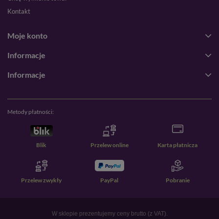
Kontakt
Moje konto
Informacje
Informacje
Metody płatności:
Blik
Przelew online
Karta płatnicza
Przelew zwykły
PayPal
Pobranie
W sklepie prezentujemy ceny brutto (z VAT).