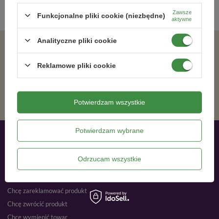
Zawsze
Funkcjonalne pliki cookie (niezbędne)
aktywne
Analityczne pliki cookie
Zgadzam się na otrzymywanie wiadomości marketingowych na podany adres e-mail oraz przetwarzanie danych osobowych zgodnie z
Reklamowe pliki cookie
ZAPISZ SIĘ
Potwierdzam wszystkie
Potwierdzam wybrane
Moje zamówienia
Odrzucam wszystkie
Status zamówienia
Śledzenie przesyłki
Chcę zareklamować produkt
Chcę zwrócić produkt
Chcę wymienić towar