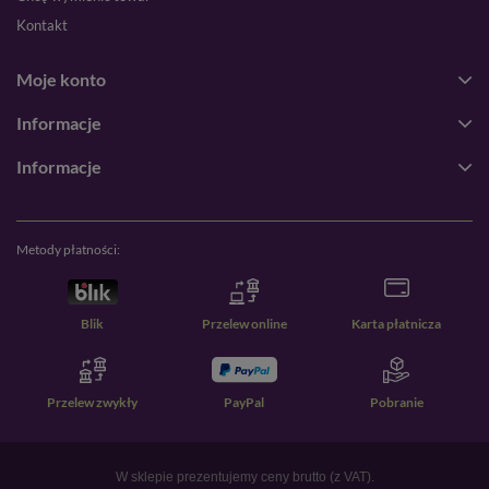
Kontakt
Moje konto
Informacje
Informacje
Metody płatności:
Blik
Przelew online
Karta płatnicza
Przelew zwykły
PayPal
Pobranie
W sklepie prezentujemy ceny brutto (z VAT).