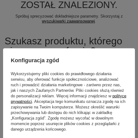
ZOSTAŁ ZNALEZIONY.
Spróbuj sprecyzować dokładniejsze parametry. Skorzystaj z
wyszukiwarki zaawansowanej
.
Szukasz produktu, którego
nie mamy w ofercie?
Konfiguracja zgód
Jeśli nie znalazłeś w naszej ofercie produktu, a chciałbyś kupić go w
naszym sklepie, możesz skorzystać ze specjalnego formularza i
Wykorzystujemy pliki cookies do prawidłowego działania
przesłać nam opis szukanego przedmiotu. Aby móc to zrobić musisz
być
zalogowany
.
serwisu, aby oferować funkcje społecznościowe, analizować
ruch i prowadzić działania marketingowe - zarówno przez nas,
jak i naszych Zaufanych Partnerów. Pliki cookies służą również
do personalizacji reklam. Więcej informacji znajdziesz w
polityce
prywatności
. Akceptacja tego komunikatu oznacza zgodę na ich
zapisywanie na Twoim komputerze. Możesz określić warunki
Newsletter
przechowywania lub dostępu do nich klikając w zakładkę
„Konfiguracja zgód”. Zgodę możesz wycofać w dowolnym
Zapisz się do newslettera i bądź na
momencie poprzez usunięcie plików cookies z przeglądarki z
bieżąco z aktualnymi promocjami
danego urządzenia końcowego.