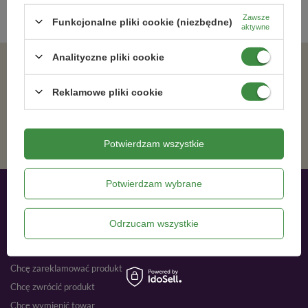
Zawsze
Funkcjonalne pliki cookie (niezbędne)
aktywne
Analityczne pliki cookie
Zgadzam się na otrzymywanie wiadomości marketingowych na podany adres e-mail oraz przetwarzanie danych osobowych zgodnie z
Reklamowe pliki cookie
ZAPISZ SIĘ
Potwierdzam wszystkie
Potwierdzam wybrane
Moje zamówienia
Odrzucam wszystkie
Status zamówienia
Śledzenie przesyłki
Chcę zareklamować produkt
Chcę zwrócić produkt
Chcę wymienić towar