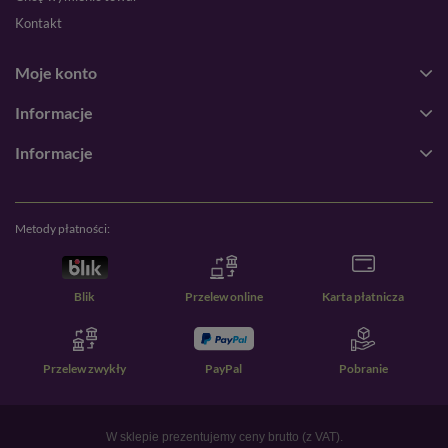
Kontakt
Moje konto
Informacje
Informacje
Metody płatności:
Blik
Przelew online
Karta płatnicza
Przelew zwykły
PayPal
Pobranie
W sklepie prezentujemy ceny brutto (z VAT).