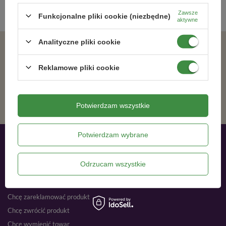
Zawsze
Funkcjonalne pliki cookie (niezbędne)
aktywne
Analityczne pliki cookie
Zgadzam się na otrzymywanie wiadomości marketingowych na podany adres e-mail oraz przetwarzanie danych osobowych zgodnie z
Reklamowe pliki cookie
ZAPISZ SIĘ
Potwierdzam wszystkie
Potwierdzam wybrane
Moje zamówienia
Odrzucam wszystkie
Status zamówienia
Śledzenie przesyłki
Chcę zareklamować produkt
Chcę zwrócić produkt
Chcę wymienić towar