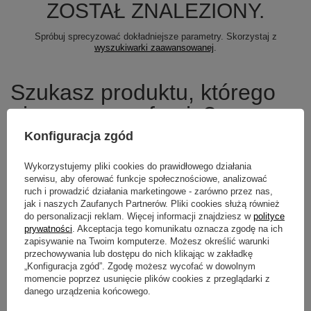
ZOSTAŁ ZNALEZIONY.
Spróbuj sprecyzować dokładniejsze parametry. Skorzystaj z
wyszukiwarki zaawansowanej
.
Szukasz produktu, którego
nie mamy w ofercie?
Konfiguracja zgód
Jeśli nie znalazłeś w naszej ofercie produktu, a chciałbyś kupić go w
naszym sklepie, możesz skorzystać ze specjalnego formularza i
Wykorzystujemy pliki cookies do prawidłowego działania
przesłać nam opis szukanego przedmiotu. Aby móc to zrobić musisz
być
zalogowany
.
serwisu, aby oferować funkcje społecznościowe, analizować
ruch i prowadzić działania marketingowe - zarówno przez nas,
jak i naszych Zaufanych Partnerów. Pliki cookies służą również
do personalizacji reklam. Więcej informacji znajdziesz w
polityce
prywatności
. Akceptacja tego komunikatu oznacza zgodę na ich
zapisywanie na Twoim komputerze. Możesz określić warunki
Newsletter
przechowywania lub dostępu do nich klikając w zakładkę
„Konfiguracja zgód”. Zgodę możesz wycofać w dowolnym
Zapisz się do newslettera i bądź na
momencie poprzez usunięcie plików cookies z przeglądarki z
bieżąco z aktualnymi promocjami
danego urządzenia końcowego.