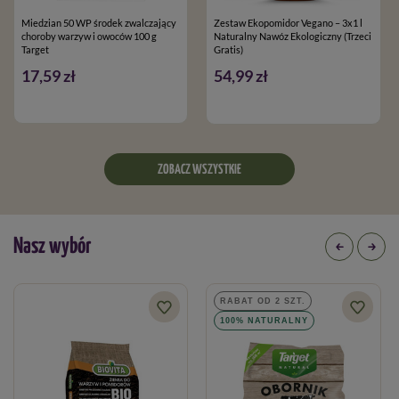
Miedzian 50 WP środek zwalczający
Zestaw Ekopomidor Vegano – 3x1 l
choroby warzyw i owoców 100 g
Naturalny Nawóz Ekologiczny (Trzeci
Target
Gratis)
17,59 zł
54,99 zł
ZOBACZ WSZYSTKIE
Nasz wybór
RABAT OD 2 SZT.
100% NATURALNY