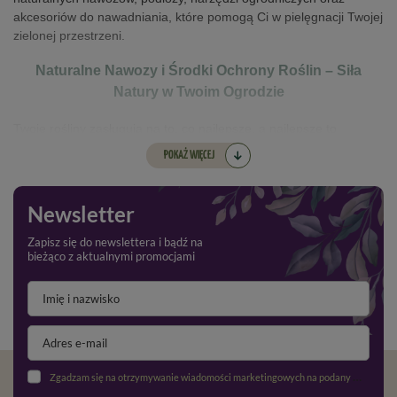
akcesoriów do nawadniania, które pomogą Ci w pielęgnacji Twojej
zielonej przestrzeni.
Naturalne Nawozy i Środki Ochrony Roślin – Siła
Natury w Twoim Ogrodzie
Twoje rośliny zasługują na to, co najlepsze, a najlepsze to
naturalne! Oferujemy szeroki wybór
naturalnych nawozów
,
POKAŻ WIĘCEJ
które w sposób bezpieczny i ekologiczny wzbogacają glebę,
dostarczając roślinom wszystkich niezbędnych składników
odżywczych. W naszej ofercie znajdziesz komposty, biohumusy
Newsletter
oraz inne ekologiczne nawozy, które wspierają zdrowy wzrost
roślin bez chemii.
Nie zapominamy również o ochronie roślin –
Zapisz się do newslettera i bądź na
bieżąco z aktualnymi promocjami
nasza gama naturalnych
środków ochrony roślin
pozwala
skutecznie zwalczać szkodniki i choroby, nie szkodząc przy tym
środowisku.
Podłoża – Fundament Zdrowego Ogrodu
Solidne podłoże to podstawa każdego ogrodu. U nas znajdziesz
Zgadzam się na otrzymywanie wiadomości marketingowych na podany adres e-mail oraz przetwarzanie danych osobowych zgodnie z
wysokiej jakości
podłoża
, które zapewniają optymalne warunki