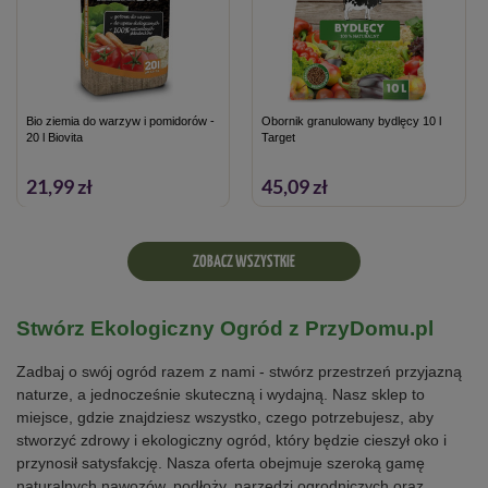
Bio ziemia do warzyw i pomidorów -
Obornik granulowany bydlęcy 10 l
20 l Biovita
Target
21,99 zł
45,09 zł
ZOBACZ WSZYSTKIE
Stwórz Ekologiczny Ogród z PrzyDomu.pl
Zadbaj o swój ogród razem z nami - stwórz przestrzeń przyjazną
naturze, a jednocześnie skuteczną i wydajną. Nasz sklep to
miejsce, gdzie znajdziesz wszystko, czego potrzebujesz, aby
stworzyć zdrowy i ekologiczny ogród, który będzie cieszył oko i
przynosił satysfakcję. Nasza oferta obejmuje szeroką gamę
naturalnych nawozów, podłoży, narzędzi ogrodniczych oraz