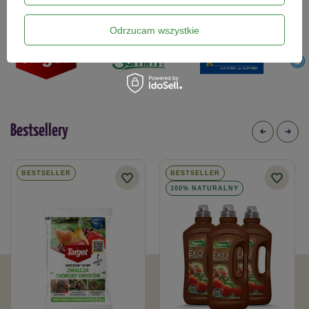
które znajdziesz w naszym sklepie
Odrzucam wszystkie
Bestsellery
BESTSELLER
BESTSELLER
100% NATURALNY