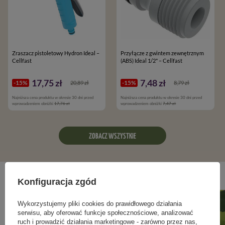
Zraszacz pistoletowy Hydron Ideal –
Przyłącze z gwintem zewnętrznym
Cellfast
(ABS) Ideal 1/2" – Cellfast
17,75 zł
7,48 zł
-15%
-15%
20,89 zł
8,79 zł
Najniższa cena produktu w okresie 30 dni przed
Najniższa cena produktu w okresie 30 dni przed
wprowadzeniem obniżki
17,76 zł
wprowadzeniem obniżki
7,47 zł
ZOBACZ WSZYSTKIE
Blog ogrodniczy
Konfiguracja zgód
Wykorzystujemy pliki cookies do prawidłowego działania
serwisu, aby oferować funkcje społecznościowe, analizować
ruch i prowadzić działania marketingowe - zarówno przez nas,