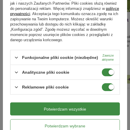
jak i naszych Zaufanych Partnerów. Pliki cookies służą również
do personalizacji reklam. Więcej informacji znajdziesz w
polityce
prywatności
. Akceptacja tego komunikatu oznacza zgodę na ich
zapisywanie na Twoim komputerze. Możesz określić warunki
Prace w ogrodzie w listopadzie -
Jesienne nawożenie roślin – jak
przechowywania lub dostępu do nich klikając w zakładkę
kompletny poradnik, jak
przygotować ogród na zimę?
„Konfiguracja zgód”. Zgodę możesz wycofać w dowolnym
momencie poprzez usunięcie plików cookies z przeglądarki z
przygotować ogród do zimy
Jesienne nawożenie to kluczowy krok
danego urządzenia końcowego.
który pomoże wzmocnić rośliny prz
Jesienne prace w ogrodzie: pielęgnacja
nadejściem zimy i przygotować je do
roślin, ochrona przed mrozem,
bujnego wzrostu wiosną.
nawożenie i porządki. Sprawdź, jak
Zawsze
Funkcjonalne pliki cookie (niezbędne)
przygotować ogród do zimy krok po
aktywne
kroku.
Analityczne pliki cookie
CZYTAJ WIĘCEJ
CZYTAJ WIĘCEJ
Reklamowe pliki cookie
ZOBACZ WSZYSTKIE
Potwierdzam wszystkie
Marki
Potwierdzam wybrane