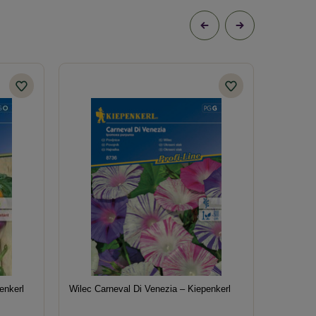
enkerl
Wilec Carneval Di Venezia – Kiepenkerl
Mieszank
Mischung 