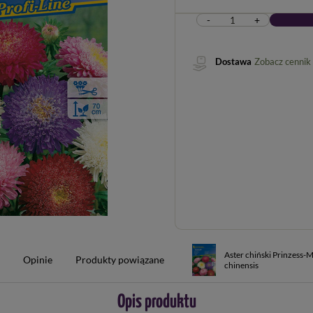
-
+
Dostawa
Zobacz cennik
Aster chiński Prinzess-M
w
Opinie
Produkty powiązane
chinensis
Opis produktu