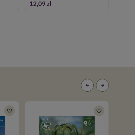
12,09 zł
19,79