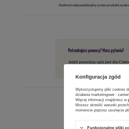
Podmiot odpowiedzialny za ten produkt na ter
Potrzebujesz pomocy? Masz pytania?
Jeżeli powyższy opis jest dla Cieb
tego produktu. Postaramy się odpo
Konfiguracja zgód
Wykorzystujemy pliki cookies d
działania marketingowe - zarówn
Więcej informacji znajdziesz w
Możesz określić warunki przec
momencie poprzez usunięcie pl
Funkcjonalne pliki c