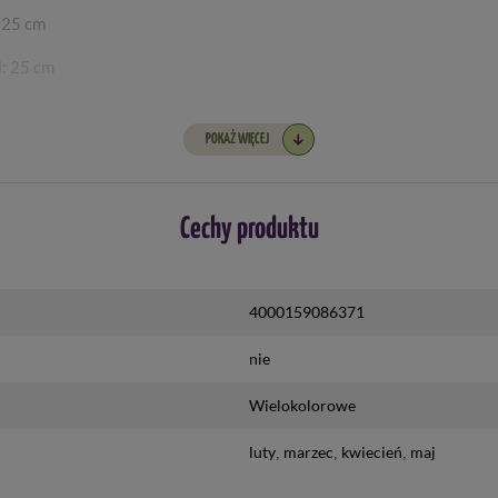
 25 cm
: 25 cm
POKAŻ WIĘCEJ
Cechy produktu
 połowy maja
4000159086371
nie
Wielokolorowe
luty
marzec
kwiecień
maj