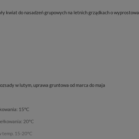
ały kwiat do nasadzeń grupowych na letnich grządkach o wyprostow
ozsady w lutym, uprawa gruntowa od marca do maja
łkowania: 15°C
ełkowania: 20°C
 w temp. 15-20°C