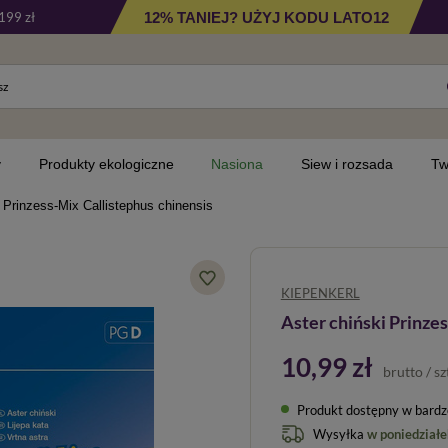
12% TANIEJ? UŻYJ KODU LATO12
199 zł
y
Produkty ekologiczne
Nasiona
Siew i rozsada
Tw
 Prinzess-Mix Callistephus chinensis
KIEPENKERL
Aster chiński Prinze
10,99 zł
brutto
/
sz
Produkt dostępny w bardzo 
Wysyłka
w poniedziałe