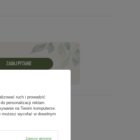
ZADAJ PYTANIE
alizować ruch i prowadzić
do personalizacji reklam.
isywanie na Twoim komputerze.
odę możesz wycofać w dowolnym
Zawsze aktywne