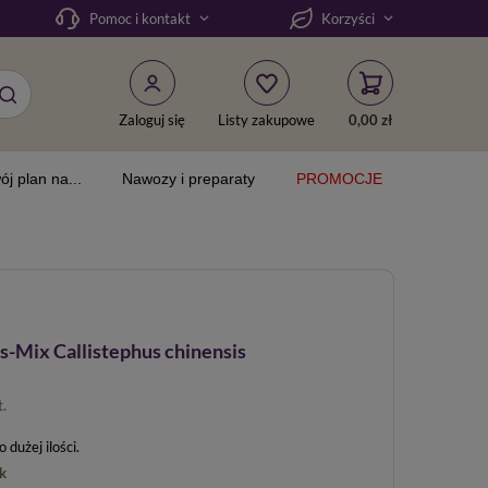
Pomoc i kontakt
Korzyści
Zaloguj się
Listy zakupowe
0,00 zł
ój plan na...
Nawozy i preparaty
PROMOCJE
ss-Mix Callistephus chinensis
t.
dużej ilości
k