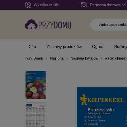
Wysyłka w 48h
Darmowa dostawa od 
Dom
Zestawy produktów
Ogród
Roślin
Przy Domu
Nasiona
Nasiona kwiatów
Aster chiński