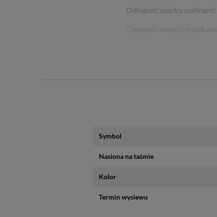
Odległość między roślinami:
Odległość między grządkami
Głębokość siewu: < 0,5 cm
Kwitnienie: VII - X
Porady: Przerwać, sadzić od
Symbol
Nasiona na taśmie
Kolor
Termin wysiewu