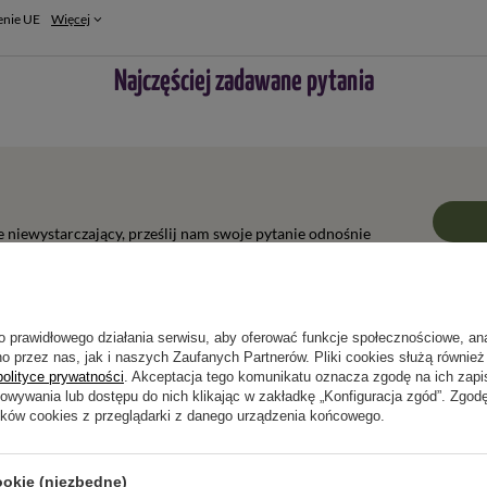
enie UE
Więcej
Najczęściej zadawane pytania
ie niewystarczający, prześlij nam swoje pytanie odnośnie
wiedzieć tak szybko jak tylko będzie to możliwe.
o prawidłowego działania serwisu, aby oferować funkcje społecznościowe, an
o przez nas, jak i naszych Zaufanych Partnerów. Pliki cookies służą również 
polityce prywatności
. Akceptacja tego komunikatu oznacza zgodę na ich zap
Napisz swoją opinię
howywania lub dostępu do nich klikając w zakładkę „Konfiguracja zgód”. Zg
ików cookies z przeglądarki z danego urządzenia końcowego.
Twoja ocena:
5/5
ookie (niezbędne)