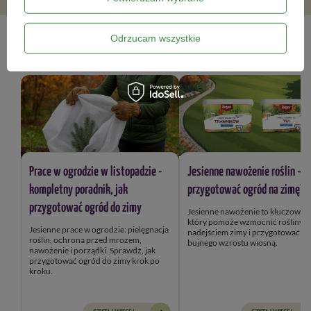
Odrzucam wszystkie
Blog ogrodniczy
Prace w ogrodzie w listopadzie -
Jesienne nawożenie roślin – j
kompletny poradnik, jak
przygotować ogród na zimę?
przygotować ogród do zimy
Jesienne nawożenie to kluczowy k
który pomoże wzmocnić rośliny przed
Jesienne prace w ogrodzie: pielęgnacja
nadejściem zimy i przygotować je
roślin, ochrona przed mrozem,
bujnego wzrostu wiosną.
nawożenie i porządki. Sprawdź, jak
przygotować ogród do zimy krok po
kroku.