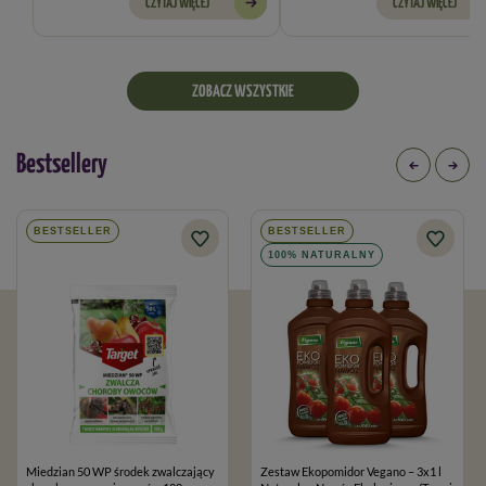
CZYTAJ WIĘCEJ
CZYTAJ WIĘCEJ
ZOBACZ WSZYSTKIE
Bestsellery
BESTSELLER
BESTSELLER
100% NATURALNY
Miedzian 50 WP środek zwalczający
Zestaw Ekopomidor Vegano – 3x1 l