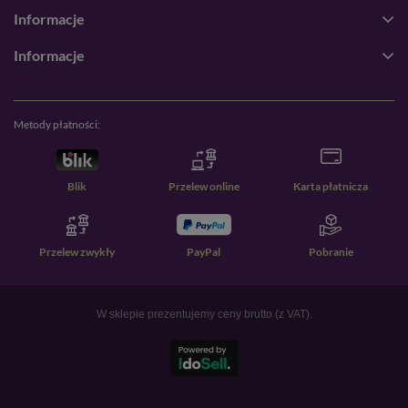
Informacje
Informacje
Metody płatności:
Blik
Przelew online
Karta płatnicza
Przelew zwykły
PayPal
Pobranie
W sklepie prezentujemy ceny brutto (z VAT).