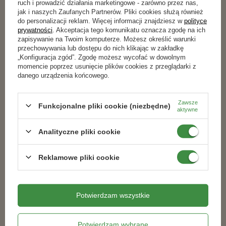
Polecane produkty
ruch i prowadzić działania marketingowe - zarówno przez nas,
jak i naszych Zaufanych Partnerów. Pliki cookies służą również
do personalizacji reklam. Więcej informacji znajdziesz w
polityce
prywatności
. Akceptacja tego komunikatu oznacza zgodę na ich
zapisywanie na Twoim komputerze. Możesz określić warunki
przechowywania lub dostępu do nich klikając w zakładkę
„Konfiguracja zgód”. Zgodę możesz wycofać w dowolnym
momencie poprzez usunięcie plików cookies z przeglądarki z
danego urządzenia końcowego.
Zawsze
Funkcjonalne pliki cookie (niezbędne)
aktywne
Analityczne pliki cookie
Pokarm dla ptaków - słonecznik
Pokarm dla ptaków KOLBA -
czarny 1 litr
słonecznik + rzepak - 1 szt.
Reklamowe pliki cookie
16,49 zł
19,79 zł
Potwierdzam wszystkie
ZOBACZ WSZYSTKIE
Potwierdzam wybrane