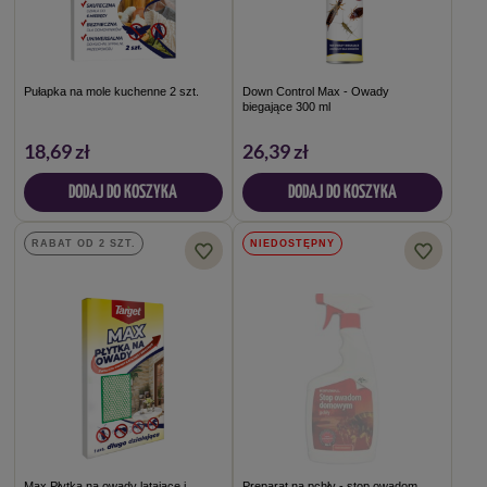
Pułapka na mole kuchenne 2 szt.
Down Control Max - Owady
biegające 300 ml
18,69 zł
26,39 zł
DODAJ DO KOSZYKA
DODAJ DO KOSZYKA
RABAT OD 2 SZT.
NIEDOSTĘPNY
Max Płytka na owady latające i
Preparat na pchły - stop owadom