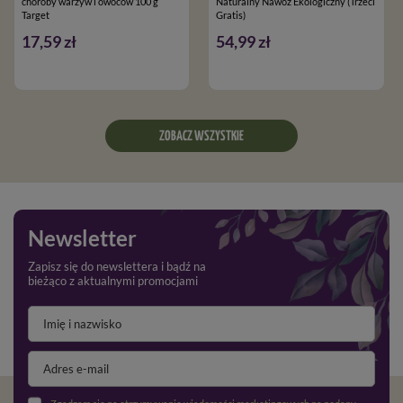
choroby warzyw i owoców 100 g
Naturalny Nawóz Ekologiczny (Trzeci
Target
Gratis)
17,59 zł
54,99 zł
ZOBACZ WSZYSTKIE
Newsletter
Zapisz się do newslettera i bądź na
bieżąco z aktualnymi promocjami