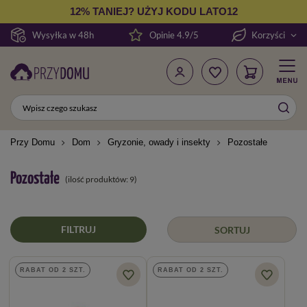
12% TANIEJ? UŻYJ KODU LATO12
Wysyłka w 48h
Opinie 4.9/5
Korzyści
Przy Domu
Dom
Gryzonie, owady i insekty
Pozostałe
Pozostałe
(ilość produktów:
9
)
FILTRUJ
SORTUJ
RABAT OD 2 SZT.
RABAT OD 2 SZT.