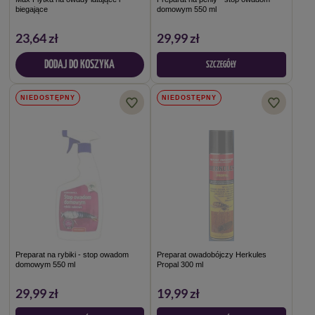
biegające
domowym 550 ml
23,64 zł
29,99 zł
DODAJ DO KOSZYKA
SZCZEGÓŁY
NIEDOSTĘPNY
NIEDOSTĘPNY
Preparat na rybiki - stop owadom
Preparat owadobójczy Herkules
domowym 550 ml
Propal 300 ml
29,99 zł
19,99 zł