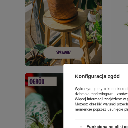
SPRAWDŹ
Tuja / Ż
Sadzonk
Konfiguracja zgód
OGRÓD
40,69
Wykorzystujemy pliki cookies d
działania marketingowe - zarówn
Więcej informacji znajdziesz w
Możesz określić warunki przec
momencie poprzez usunięcie pl
Funkcjonalne pliki c