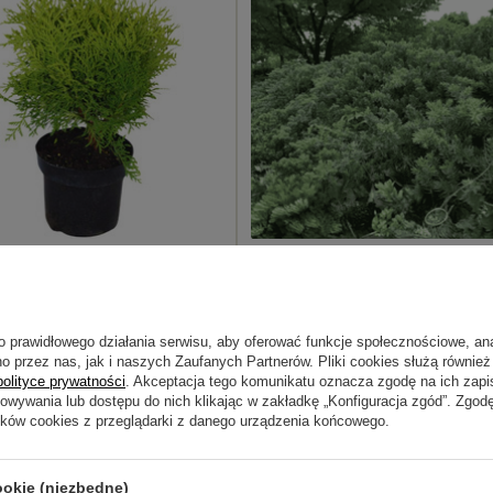
ywotnik Zachodni 'Danica' –
Jałowiec Nadbrzeżny 'Blue Pacific' –
a 30-40 cm
Sadzonka 30-40 cm
 zł
41,79 zł
o prawidłowego działania serwisu, aby oferować funkcje społecznościowe, an
o przez nas, jak i naszych Zaufanych Partnerów. Pliki cookies służą również 
polityce prywatności
. Akceptacja tego komunikatu oznacza zgodę na ich zap
howywania lub dostępu do nich klikając w zakładkę „Konfiguracja zgód”. Zg
ików cookies z przeglądarki z danego urządzenia końcowego.
ookie (niezbędne)