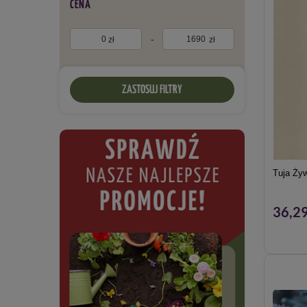
CENA
-
zł
zł
ZASTOSUJ FILTRY
Tuja Żyw
36,29