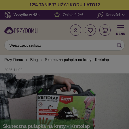
12% TANIEJ? UŻYJ KODU LATO12
Wysyłka w 48h
Opinie 4.9/5
Korzyści
Przy Domu
Blog
Skuteczna pułapka na krety - Kretołap
2025-11-02
Skuteczna pułapka na krety - Kretołap