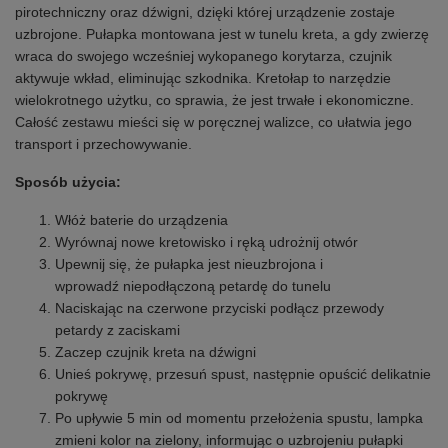
pirotechniczny oraz dźwigni, dzięki której urządzenie zostaje
uzbrojone. Pułapka montowana jest w tunelu kreta, a gdy zwierzę
wraca do swojego wcześniej wykopanego korytarza, czujnik
aktywuje wkład, eliminując szkodnika. Kretołap to narzędzie
wielokrotnego użytku, co sprawia, że jest trwałe i ekonomiczne.
Całość zestawu mieści się w poręcznej walizce, co ułatwia jego
transport i przechowywanie.
Sposób użycia:
Włóż baterie do urządzenia
Wyrównaj nowe kretowisko i ręką udrożnij otwór
Upewnij się, że pułapka jest nieuzbrojona i
wprowadź niepodłączoną petardę do tunelu
Naciskając na czerwone przyciski podłącz przewody
petardy z zaciskami
Zaczep czujnik kreta na dźwigni
Unieś pokrywę, przesuń spust, następnie opuścić delikatnie
pokrywę
Po upływie 5 min od momentu przełożenia spustu, lampka
zmieni kolor na zielony, informując o uzbrojeniu pułapki