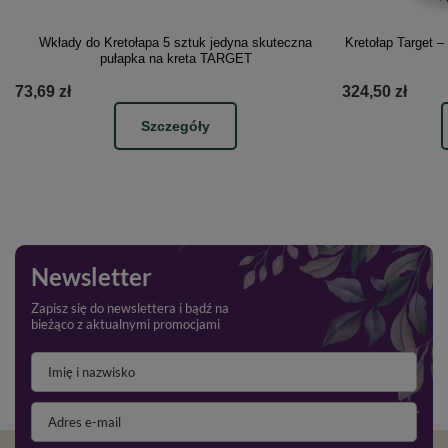
Wkłady do Kretołapa 5 sztuk jedyna skuteczna
Kretołap Target –
pułapka na kreta TARGET
73,69 zł
324,50 zł
Szczegóły
Newsletter
Zapisz się do newslettera i bądź na
bieżąco z aktualnymi promocjami