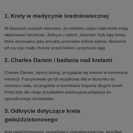
1. Krety w medycynie średniowiecznej
W dawnych czasach wierzono, że niektóre części ciała kreta mają
właściwości lecznicze. Jednym z takich „lekarstw” były łapy kreta,
które stosowano jako amulety przeciwko bólowi zębów. Noszenie
ich na szyi miało chronić przed bólem i przynosić ulgę.
2. Charles Darwin i badania nad kretami
Charles Darwin, słynny biolog, przyglądał się kretom w kontekście
ewolucji. Fascynowała go ich wyjątkowa siła w stosunku do
rozmiaru ciała, szczególnie w kontekście kopania długich tuneli.
Krety były dla niego przykładem ewolucyjnej adaptacji do
specyficznego środowiska.
3. Odkrycie dotyczące kreta
gwiaździstonosego
Kret gwiaździstonosy, posiadający charakterystyczne, wrażliwe