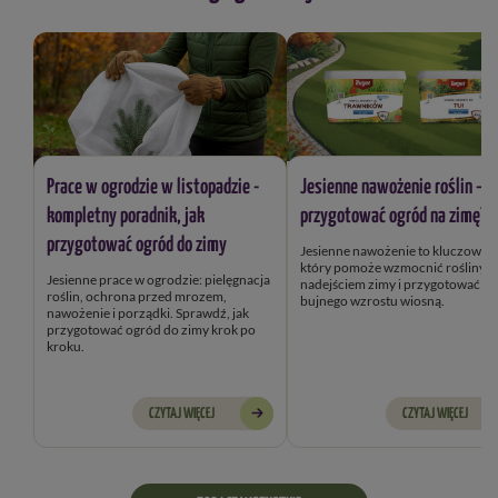
Prace w ogrodzie w listopadzie -
Jesienne nawożenie roślin – j
kompletny poradnik, jak
przygotować ogród na zimę?
przygotować ogród do zimy
Jesienne nawożenie to kluczowy k
który pomoże wzmocnić rośliny przed
Jesienne prace w ogrodzie: pielęgnacja
nadejściem zimy i przygotować je
roślin, ochrona przed mrozem,
bujnego wzrostu wiosną.
nawożenie i porządki. Sprawdź, jak
przygotować ogród do zimy krok po
kroku.
CZYTAJ WIĘCEJ
CZYTAJ WIĘCEJ