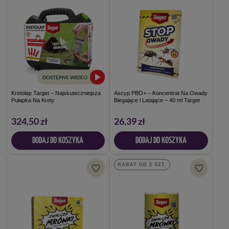
DOSTĘPNE WIDEO
Kretołap Target – Najskuteczniejsza
Ascyp PBO+ – Koncentrat Na Owady
Pułapka Na Krety
Biegające i Latające – 40 ml Target
324,50 zł
26,39 zł
DODAJ DO KOSZYKA
DODAJ DO KOSZYKA
RABAT OD 2 SZT.