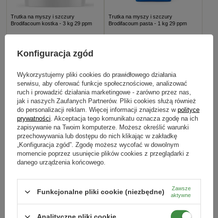
Trutka na myszy i szczury
Trutka na myszy i szczury
Brodifacoum kostka - 3 kg 29 ppm
Brodifacoum pasta - 1 kg 29 ppm
183,69 zł
51,69 zł
Konfiguracja zgód
DODAJ DO KOSZYKA
DODAJ DO KOSZYKA
Wykorzystujemy pliki cookies do prawidłowego działania
serwisu, aby oferować funkcje społecznościowe, analizować
DOSTAWA 0 ZŁ
ruch i prowadzić działania marketingowe - zarówno przez nas,
jak i naszych Zaufanych Partnerów. Pliki cookies służą również
do personalizacji reklam. Więcej informacji znajdziesz w
polityce
prywatności
. Akceptacja tego komunikatu oznacza zgodę na ich
zapisywanie na Twoim komputerze. Możesz określić warunki
przechowywania lub dostępu do nich klikając w zakładkę
„Konfiguracja zgód”. Zgodę możesz wycofać w dowolnym
momencie poprzez usunięcie plików cookies z przeglądarki z
danego urządzenia końcowego.
Zawsze
Funkcjonalne pliki cookie (niezbędne)
Protect trutka na mrówki Faraona
Ultrasonik Odstraszacz 150 m2 1
aktywne
3x2,5 g
szt.
Analityczne pliki cookie