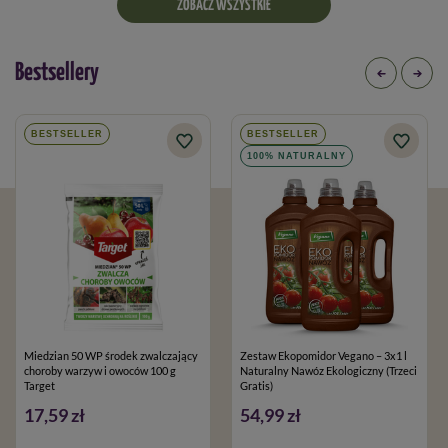
ZOBACZ WSZYSTKIE
Bestsellery
BESTSELLER
BESTSELLER
100% NATURALNY
Miedzian 50 WP środek zwalczający
Zestaw Ekopomidor Vegano – 3x1 l
choroby warzyw i owoców 100 g
Naturalny Nawóz Ekologiczny (Trzeci
Target
Gratis)
17,59 zł
54,99 zł