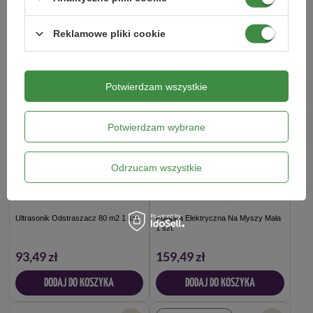
40,69 zł
170,49 zł
DODAJ DO KOSZYKA
DODAJ DO KOSZYKA
Reklamowe pliki cookie
DOSTAWA 0 ZŁ
Potwierdzam wszystkie
Potwierdzam wybrane
Odrzucam wszystkie
Ultrasonik Odstraszacz 80 m2 1 szt.
Pułapka Elektryczna Na Myszy Mała
1 szt.
93,49 zł
159,49 zł
DODAJ DO KOSZYKA
DODAJ DO KOSZYKA