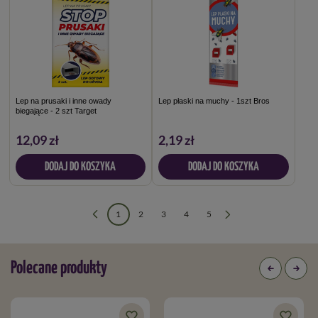
Lep na prusaki i inne owady
Lep płaski na muchy - 1szt Bros
biegające - 2 szt Target
12,09 zł
2,19 zł
DODAJ DO KOSZYKA
DODAJ DO KOSZYKA
1
2
3
4
5
Polecane produkty