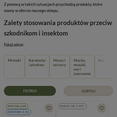
Z pomocą w takich sytuacjach przychodzą produkty, które
mamy w ofercie naszego sklepu.
Zalety stosowania produktów przeciw
szkodnikom i insektom
Pokaż więcej
Mrówki
Karaluchy
Myszy i
Muchy,
Komary
i pluskwy
szczury
muszki,
osy i
szerszenie
FILTRUJ
SORTUJ
BESTSELLER
RABAT OD 2 SZT.
DOSTAWA 0 ZŁ