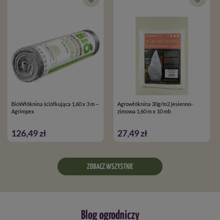
BioWłóknina ściółkująca 1,60 x 3 m –
Agrowłóknina 30g/m2 jesienno-
Agrimpex
zimowa 1,60 m x 10 mb
126,49 zł
27,49 zł
ZOBACZ WSZYSTKIE
Blog ogrodniczy