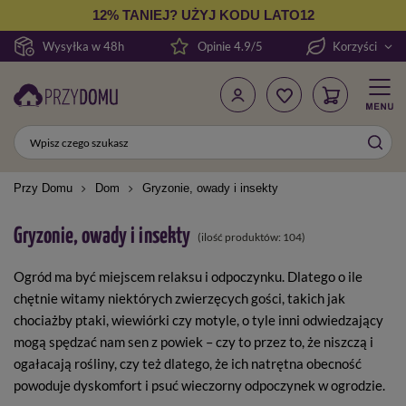
12% TANIEJ? UŻYJ KODU LATO12
Wysyłka w 48h
Opinie 4.9/5
Korzyści
Przy Domu
Dom
Gryzonie, owady i insekty
Gryzonie, owady i insekty
(ilość produktów:
104
)
Ogród ma być miejscem relaksu i odpoczynku. Dlatego o ile
chętnie witamy niektórych zwierzęcych gości, takich jak
chociażby ptaki, wiewiórki czy motyle, o tyle inni odwiedzający
mogą spędzać nam sen z powiek – czy to przez to, że niszczą i
ogałacają rośliny, czy też dlatego, że ich natrętna obecność
powoduje dyskomfort i psuć wieczorny odpoczynek w ogrodzie.