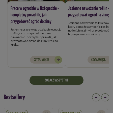
Prace w ogrodzie w listopadzie -
Jesienne nawożenie roślin – j
kompletny poradnik, jak
przygotować ogród na zimę?
przygotować ogród do zimy
Jesienne nawożenie to kluczowy k
który pomoże wzmocnić rośliny przed
Jesienne prace w ogrodzie: pielęgnacja
nadejściem zimy i przygotować je
roślin, ochrona przed mrozem,
bujnego wzrostu wiosną.
nawożenie i porządki. Sprawdź, jak
przygotować ogród do zimy krok po
kroku.
CZYTAJ WIĘCEJ
CZYTAJ WIĘCEJ
ZOBACZ WSZYSTKIE
Bestsellery
BESTSELLER
BESTSELLER