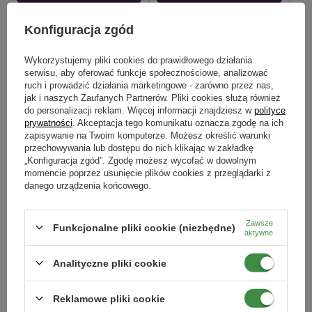
Konfiguracja zgód
RABAT OD 2 SZT.
RABAT OD 2 SZT.
100% NATURALNY
100% NATURALNY
Wykorzystujemy pliki cookies do prawidłowego działania
serwisu, aby oferować funkcje społecznościowe, analizować
ruch i prowadzić działania marketingowe - zarówno przez nas,
jak i naszych Zaufanych Partnerów. Pliki cookies służą również
do personalizacji reklam. Więcej informacji znajdziesz w
polityce
prywatności
. Akceptacja tego komunikatu oznacza zgodę na ich
zapisywanie na Twoim komputerze. Możesz określić warunki
przechowywania lub dostępu do nich klikając w zakładkę
„Konfiguracja zgód”. Zgodę możesz wycofać w dowolnym
momencie poprzez usunięcie plików cookies z przeglądarki z
Bazalt granulowany 15 kg Target
Nawóz ekologiczny do winorośli 1 kg
danego urządzenia końcowego.
43,99 zł
19,79 zł
Zawsze
Funkcjonalne pliki cookie (niezbędne)
aktywne
DODAJ DO KOSZYKA
DODAJ DO KOSZYKA
Analityczne pliki cookie
Reklamowe pliki cookie