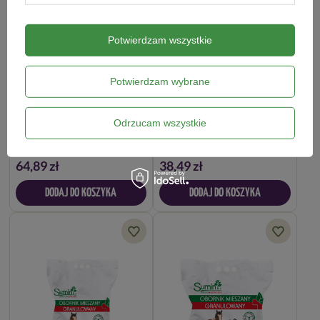
Potwierdzam wszystkie
Potwierdzam wybrane
Odrzucam wszystkie
Obornik koński granulowany 15 l
Obornik koński granulowany 8 l
64,89 zł
38,49 zł
DODAJ DO KOSZYKA
DODAJ DO KOSZYKA