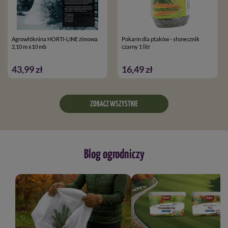
Agrowłóknina HORTI-LINE zimowa
Pokarm dla ptaków - słonecznik
2,10 m x10 mb
czarny 1 litr
43,99 zł
16,49 zł
ZOBACZ WSZYSTKIE
Blog ogrodniczy