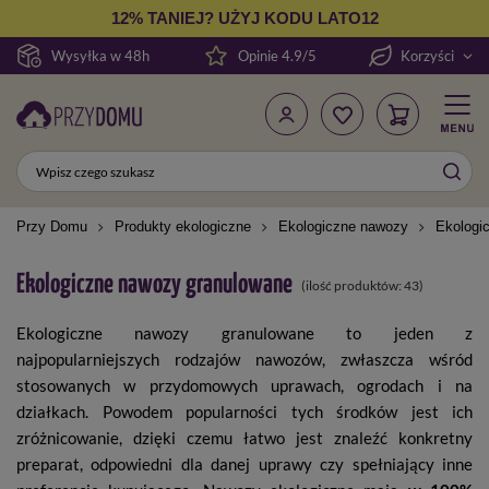
12% TANIEJ? UŻYJ KODU LATO12
Wysyłka w 48h
Opinie 4.9/5
Korzyści
Przy Domu
Produkty ekologiczne
Ekologiczne nawozy
Ekologi
Ekologiczne nawozy granulowane
(ilość produktów:
43
)
Ekologiczne nawozy granulowane to jeden z
najpopularniejszych rodzajów nawozów, zwłaszcza wśród
stosowanych w przydomowych uprawach, ogrodach i na
działkach. Powodem popularności tych środków jest ich
zróżnicowanie, dzięki czemu łatwo jest znaleźć konkretny
preparat, odpowiedni dla danej uprawy czy spełniający inne