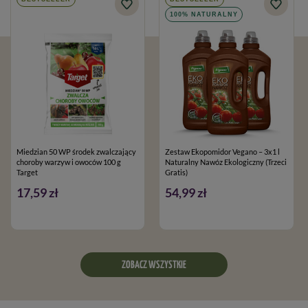
100% NATURALNY
Miedzian 50 WP środek zwalczający
Zestaw Ekopomidor Vegano – 3x1 l
choroby warzyw i owoców 100 g
Naturalny Nawóz Ekologiczny (Trzeci
Target
Gratis)
17,59 zł
54,99 zł
ZOBACZ WSZYSTKIE