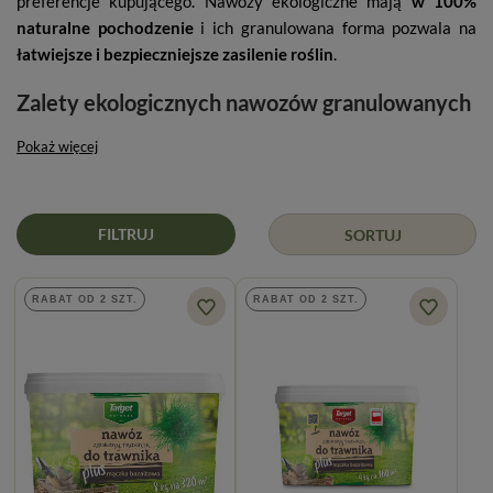
preferencje kupującego. Nawozy ekologiczne mają
w 100%
naturalne pochodzenie
i ich granulowana forma pozwala na
łatwiejsze i bezpieczniejsze zasilenie roślin
.
Zalety ekologicznych nawozów granulowanych
Pokaż więcej
FILTRUJ
SORTUJ
RABAT OD 2 SZT.
RABAT OD 2 SZT.