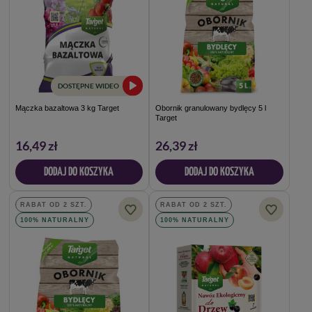
DOSTĘPNE WIDEO
Mączka bazaltowa 3 kg Target
Obornik granulowany bydlęcy 5 l
Target
16,49 zł
26,39 zł
DODAJ DO KOSZYKA
DODAJ DO KOSZYKA
RABAT OD 2 SZT.
RABAT OD 2 SZT.
100% NATURALNY
100% NATURALNY