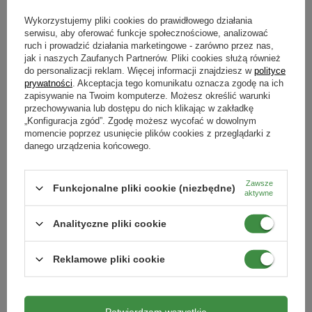
Wykorzystujemy pliki cookies do prawidłowego działania
serwisu, aby oferować funkcje społecznościowe, analizować
ruch i prowadzić działania marketingowe - zarówno przez nas,
DOSTĘPNE WIDEO
DOSTĘPNE WIDEO
jak i naszych Zaufanych Partnerów. Pliki cookies służą również
do personalizacji reklam. Więcej informacji znajdziesz w
polityce
Larva Stoper 50 MLN – nicienie na
POLYVERSUM WP Uniwersalny 5 g
prywatności
. Akceptacja tego komunikatu oznacza zgodę na ich
opuchlaki i pędraki – Vegano
Target
zapisywanie na Twoim komputerze. Możesz określić warunki
przechowywania lub dostępu do nich klikając w zakładkę
164,99 zł
47,29 zł
„Konfiguracja zgód”. Zgodę możesz wycofać w dowolnym
momencie poprzez usunięcie plików cookies z przeglądarki z
DODAJ DO KOSZYKA
DODAJ DO KOSZYKA
danego urządzenia końcowego.
DOSTAWA 0 ZŁ
DOSTAWA 0 ZŁ
Zawsze
Funkcjonalne pliki cookie (niezbędne)
100% NATURALNY
aktywne
Analityczne pliki cookie
Reklamowe pliki cookie
DOSTĘPNE WIDEO
DOSTĘPNE WIDEO
Potwierdzam wszystkie