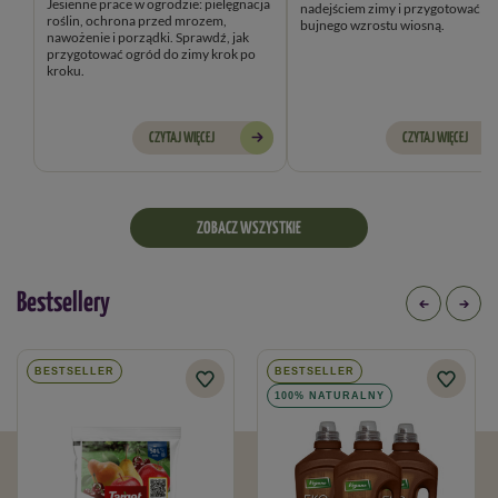
Jesienne prace w ogrodzie: pielęgnacja
nadejściem zimy i przygotować je
roślin, ochrona przed mrozem,
bujnego wzrostu wiosną.
nawożenie i porządki. Sprawdź, jak
przygotować ogród do zimy krok po
kroku.
CZYTAJ WIĘCEJ
CZYTAJ WIĘCEJ
ZOBACZ WSZYSTKIE
Bestsellery
BESTSELLER
BESTSELLER
100% NATURALNY