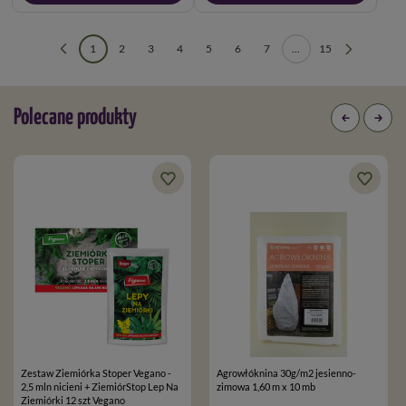
1
2
3
4
5
6
7
...
15
Polecane produkty
Zestaw Ziemiórka Stoper Vegano -
Agrowłóknina 30g/m2 jesienno-
2,5 mln nicieni + ZiemiórStop Lep Na
zimowa 1,60 m x 10 mb
Ziemiórki 12 szt Vegano