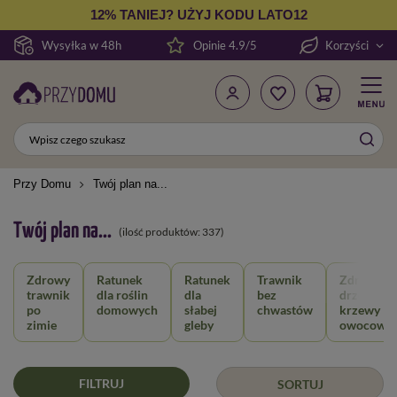
12% TANIEJ? UŻYJ KODU LATO12
Wysyłka w 48h
Opinie 4.9/5
Korzyści
Przy Domu
Twój plan na...
Twój plan na...
(ilość produktów:
337
)
Zdrowy
Ratunek
Ratunek
Trawnik
Zdrowe
trawnik
dla roślin
dla
bez
drzewa i
po
domowych
słabej
chwastów
krzewy
zimie
gleby
owocowe
FILTRUJ
SORTUJ