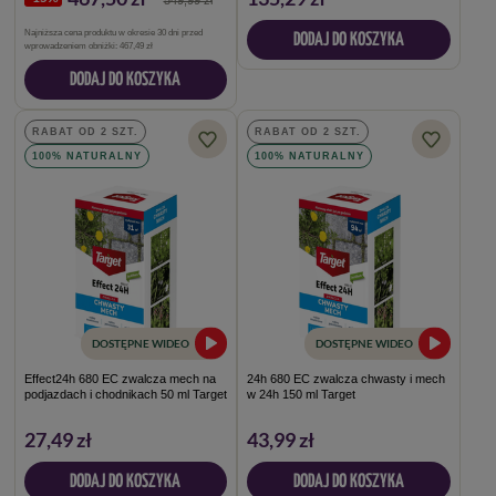
549,99 zł
Najniższa cena produktu w okresie 30 dni przed
DODAJ DO KOSZYKA
wprowadzeniem obniżki:
467,49 zł
DODAJ DO KOSZYKA
RABAT OD 2 SZT.
RABAT OD 2 SZT.
100% NATURALNY
100% NATURALNY
DOSTĘPNE WIDEO
DOSTĘPNE WIDEO
Effect24h 680 EC zwalcza mech na
24h 680 EC zwalcza chwasty i mech
podjazdach i chodnikach 50 ml Target
w 24h 150 ml Target
27,49 zł
43,99 zł
DODAJ DO KOSZYKA
DODAJ DO KOSZYKA