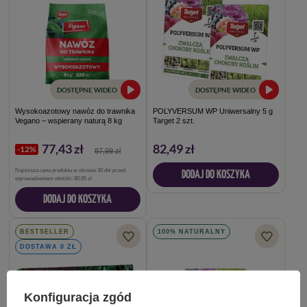
DOSTĘPNE WIDEO
DOSTĘPNE WIDEO
Wysokoazotowy nawóz do trawnika
POLYVERSUM WP Uniwersalny 5 g
Vegano – wspierany naturą 8 kg
Target 2 szt.
77,43 zł
82,49 zł
-12%
87,99 zł
Najniższa cena produktu w okresie 30 dni przed
DODAJ DO KOSZYKA
wprowadzeniem obniżki:
80,95 zł
DODAJ DO KOSZYKA
BESTSELLER
100% NATURALNY
DOSTAWA 0 ZŁ
Konfiguracja zgód