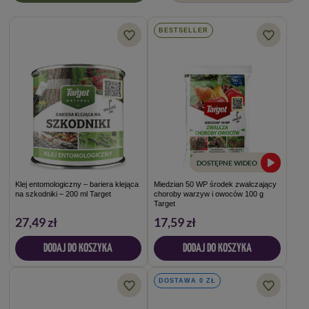
BESTSELLER
DOSTĘPNE WIDEO
Klej entomologiczny – bariera klejąca
Miedzian 50 WP środek zwalczający
na szkodniki – 200 ml Target
choroby warzyw i owoców 100 g
Target
27,49 zł
17,59 zł
DODAJ DO KOSZYKA
DODAJ DO KOSZYKA
DOSTAWA 0 ZŁ