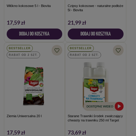
Włókno kokosowe 5 l - Biovita
Czipsy kokosowe - naturalne podłoże
5l - Biovita
17,59 zł
21,99 zł
DODAJ DO KOSZYKA
DODAJ DO KOSZYKA
BESTSELLER
BESTSELLER
RABAT OD 2 SZT.
RABAT OD 2 SZT.
DOSTĘPNE WIDEO
Ziemia Uniwersalna 20 l
Starane Trawniki środek zwalczający
chwasty na trawniku 250 ml Target
17,59 zł
73,69 zł