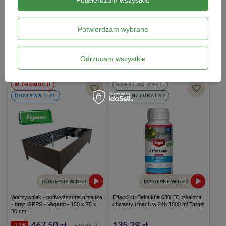
Turkuć Stoper 50 MLN– nicienie na
Warzywniak - podwyższona grządka
turkucia i inne szkodniki – Vegano
- ocynk - Vegano - 150 x 75 x 30 cm
Potwierdzam wybrane
208,99 zł
428,99 zł
Odrzucam wszystkie
DODAJ DO KOSZYKA
DODAJ DO KOSZYKA
W PROMOCJI
RABAT OD 2 SZT.
DOSTAWA 0 ZŁ
100% NATURALNY
DOSTĘPNE WIDEO
DOSTĘPNE WIDEO
Warzywniak - podwyższona grządka
Effect24h Beloukha 680 EC zwalcza
- brąz GPPS - Vegano - 150 x 75 x
chwasty i mech w 24h 1000 ml Target
30 cm
467,50 zł
135,29 zł
-15%