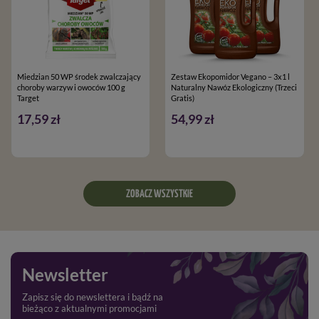
Miedzian 50 WP środek zwalczający
Zestaw Ekopomidor Vegano – 3x1 l
choroby warzyw i owoców 100 g
Naturalny Nawóz Ekologiczny (Trzeci
Target
Gratis)
17,59 zł
54,99 zł
ZOBACZ WSZYSTKIE
Newsletter
Zapisz się do newslettera i bądź na
bieżąco z aktualnymi promocjami