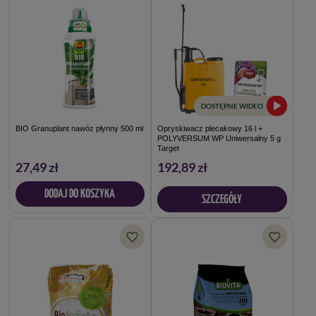
DOSTĘPNE WIDEO
BIO Granuplant nawóz płynny 500 ml
Opryskiwacz plecakowy 16 l +
POLYVERSUM WP Uniwersalny 5 g
Target
27,49 zł
192,89 zł
DODAJ DO KOSZYKA
SZCZEGÓŁY