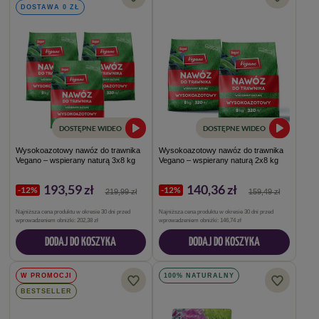
DOSTAWA 0 ZŁ
DOSTĘPNE WIDEO
DOSTĘPNE WIDEO
Wysokoazotowy nawóz do trawnika
Wysokoazotowy nawóz do trawnika
Vegano – wspierany naturą 3x8 kg
Vegano – wspierany naturą 2x8 kg
193,59 zł
140,36 zł
-12%
-12%
219,99 zł
159,49 zł
Najniższa cena produktu w okresie 30 dni przed
Najniższa cena produktu w okresie 30 dni przed
wprowadzeniem obniżki:
202,38 zł
wprowadzeniem obniżki:
146,74 zł
DODAJ DO KOSZYKA
DODAJ DO KOSZYKA
W PROMOCJI
100% NATURALNY
BESTSELLER