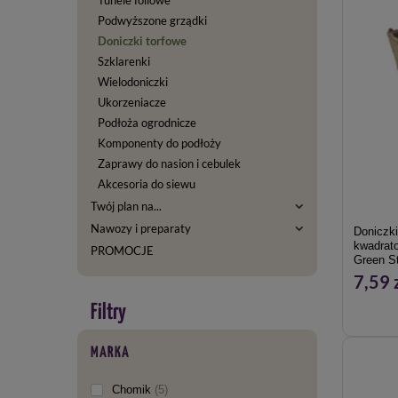
Podwyższone grządki
Doniczki torfowe
Szklarenki
Wielodoniczki
Ukorzeniacze
Podłoża ogrodnicze
Komponenty do podłoży
Zaprawy do nasion i cebulek
Akcesoria do siewu
Twój plan na...
Nawozy i preparaty
Doniczk
kwadrato
PROMOCJE
Green St
7,59 
MARKA
Chomik
5