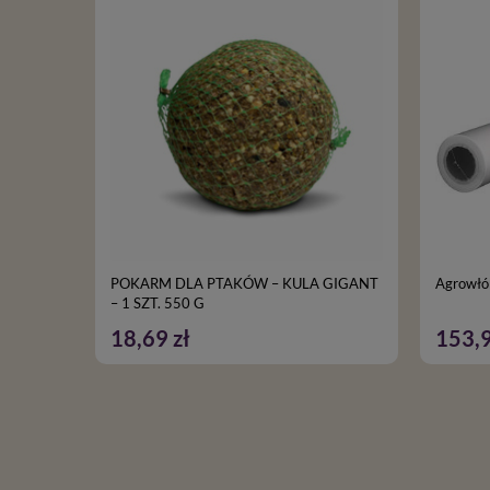
POKARM DLA PTAKÓW – KULA GIGANT
Agrowłó
– 1 SZT. 550 G
18,69 zł
153,9