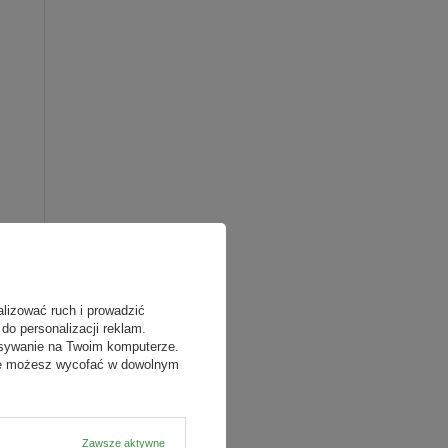
alizować ruch i prowadzić
do personalizacji reklam.
isywanie na Twoim komputerze.
odę możesz wycofać w dowolnym
Zawsze aktywne