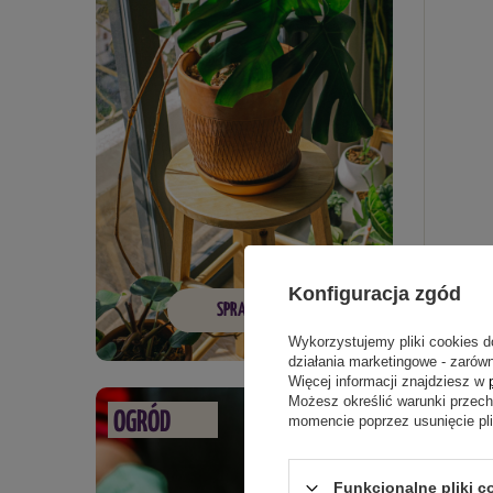
Doniczki
szt.
Konfiguracja zgód
SPRAWDŹ
20,89
Wykorzystujemy pliki cookies d
działania marketingowe - zarówn
Więcej informacji znajdziesz w
Możesz określić warunki przec
OGRÓD
momencie poprzez usunięcie pl
Funkcjonalne pliki c