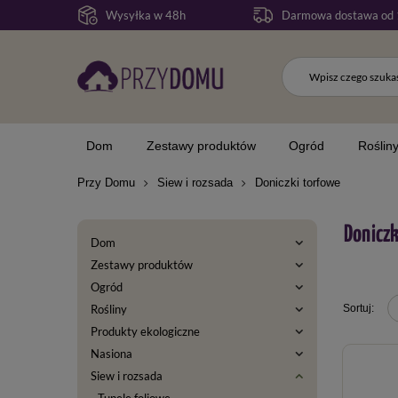
Wysyłka w 48h
Darmowa dostawa od 
Dom
Zestawy produktów
Ogród
Roślin
Przy Domu
Siew i rozsada
Doniczki torfowe
Doniczk
Dom
Zestawy produktów
Ogród
Rośliny
Produkty ekologiczne
Nasiona
Siew i rozsada
Tunele foliowe