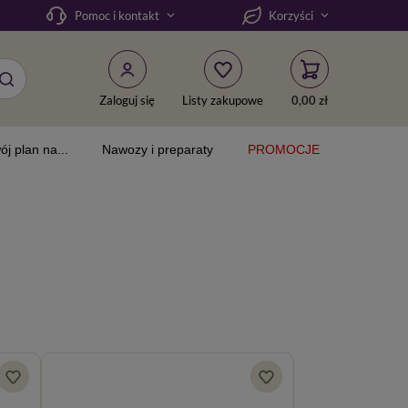
Pomoc i kontakt
Korzyści
Zaloguj się
Listy zakupowe
0,00 zł
ój plan na...
Nawozy i preparaty
PROMOCJE