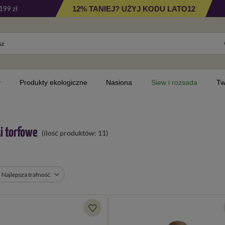
12% TANIEJ? UŻYJ KODU LATO12
199 zł
y
Produkty ekologiczne
Nasiona
Siew i rozsada
Tw
i torfowe
(ilość produktów:
11
)
Najlepsza trafność