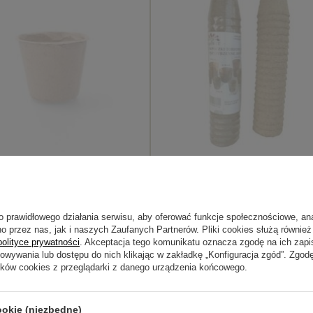
 torfowe – okrągłe 6x6 cm – 60
Torfowe Doniczki - Okrągłe 6x6/20
 zł
20,89 zł
o prawidłowego działania serwisu, aby oferować funkcje społecznościowe, an
o przez nas, jak i naszych Zaufanych Partnerów. Pliki cookies służą również 
polityce prywatności
. Akceptacja tego komunikatu oznacza zgodę na ich zap
howywania lub dostępu do nich klikając w zakładkę „Konfiguracja zgód”. Zg
ików cookies z przeglądarki z danego urządzenia końcowego.
ookie (niezbędne)