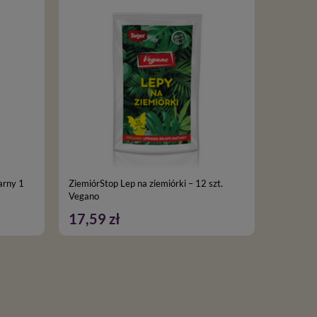
arny 1
ZiemiórStop Lep na ziemiórki – 12 szt.
Agrowłók
Vegano
rolka 1,6
17,59 zł
32,99