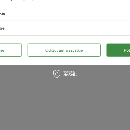
kie
kie
ne
Odrzucam wszystkie
Po