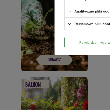
Analityczne pliki coo
Reklamowe pliki coo
Potwierdzam wybra
SPRAWDŹ
BALKON