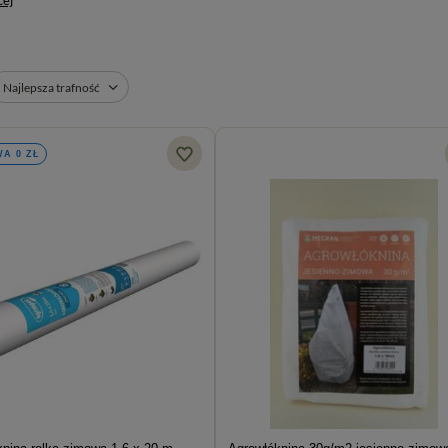
cej
Najlepsza trafność
A 0 ZŁ