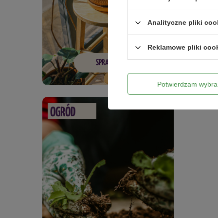
98,99
Analityczne pliki coo
Reklamowe pliki coo
SPRAWDŹ
Potwierdzam wybra
OGRÓD