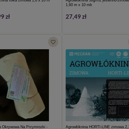
nina rolka zimowa 1,6 x 20 m
Agrowłóknina 30g/m2 jesienno-zimow
1,60 m x 10 mb
9 zł
27,49 zł
a Okrywowa Na Przymrozki -
Agrowłóknina HORTI-LINE zimowa 2,