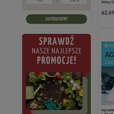
-
zł
zł
Wełna O
62,69
ZASTOSUJ FILTRY
Agrowłó