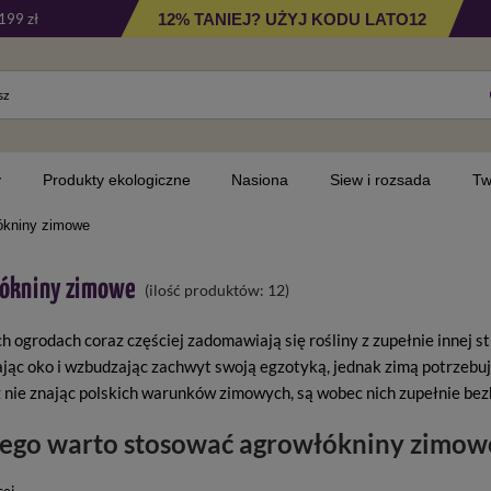
12% TANIEJ? UŻYJ KODU LATO12
199 zł
y
Produkty ekologiczne
Nasiona
Siew i rozsada
Tw
ókniny zimowe
ókniny zimowe
(ilość produktów:
12
)
 ogrodach coraz częściej zadomawiają się rośliny z zupełnie innej s
ając oko i wzbudzając zachwyt swoją egzotyką, jednak zimą potrzeb
 nie znając polskich warunków zimowych, są wobec nich zupełnie bezb
ego warto stosować agrowłókniny zimow