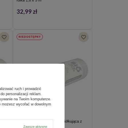
rolka 1,6 x 5 m
32,99 zł
NIEDOSTĘPNY
alizować ruch i prowadzić
do personalizacji reklam.
isywanie na Twoim komputerze.
odę możesz wycofać w dowolnym
 z
BIO HempCover włóknina ściółkująca z
włókien konopnych 0,8x5 m
Zawsze aktywne