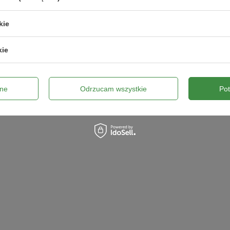
 zł
241,99 zł
kie
kie
ne
Odrzucam wszystkie
Po