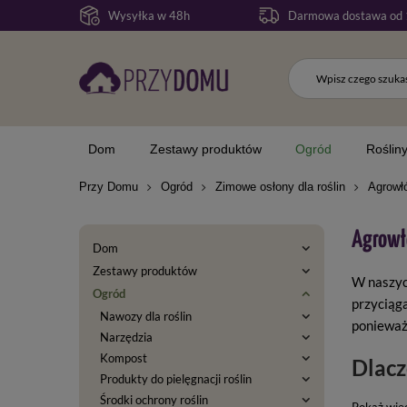
Wysyłka w 48h
Darmowa dostawa od 
Dom
Zestawy produktów
Ogród
Roślin
Przy Domu
Ogród
Zimowe osłony dla roślin
Agrowł
Agrowł
Dom
Zestawy produktów
W naszych
Ogród
przyciąg
Nawozy dla roślin
ponieważ
Narzędzia
Kompost
Dlacz
Produkty do pielęgnacji roślin
Środki ochrony roślin