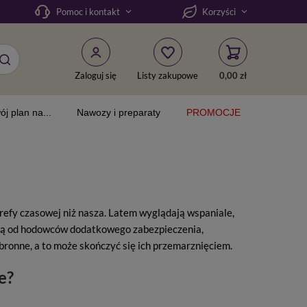
Pomoc i kontakt
Korzyści
Zaloguj się
Listy zakupowe
0,00 zł
ój plan na...
Nawozy i preparaty
PROMOCJE
trefy czasowej niż nasza. Latem wyglądają wspaniale,
ują od hodowców dodatkowego zabezpieczenia,
ronne, a to może skończyć się ich przemarznięciem.
e?