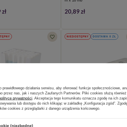
m x 10 mb
 zł
20,89 zł
TĘPNY
NIEDOSTĘPNY
DOSTAWA 0 ZŁ
o prawidłowego działania serwisu, aby oferować funkcje społecznościowe, an
o przez nas, jak i naszych Zaufanych Partnerów. Pliki cookies służą również 
polityce prywatności
. Akceptacja tego komunikatu oznacza zgodę na ich zap
howywania lub dostępu do nich klikając w zakładkę „Konfiguracja zgód”. Zg
ików cookies z przeglądarki z danego urządzenia końcowego.
knina HORTI-LINE zimowa 1,60 m
BIO HempCover włóknina ściółkująca
włókien konopnych 1,6x5 m
ookie (niezbędne)