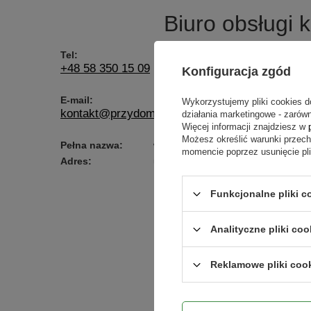
Biuro obsługi k
Tel:
+48 58 350 15 09
Konfiguracja zgód
E-mail:
Wykorzystujemy pliki cookies d
kontakt@przydomu.pl
działania marketingowe - zarówn
Więcej informacji znajdziesz w
Możesz określić warunki przec
Pełna nazwa:
www.PrzyDomu.pl
momencie poprzez usunięcie pl
Adres:
ul. Cypriana Kamila Norwida, 84-
Funkcjonalne pliki c
Analityczne pliki coo
Reklamowe pliki coo