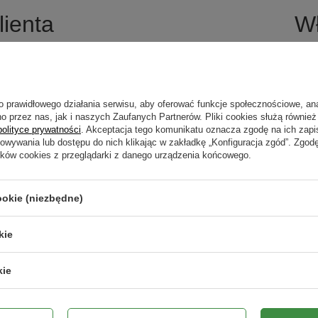
lienta
Wł
Garden e-Commerce Sp. z o. o
Cypriana Kamila Norwida 47, 
NIP:
o prawidłowego działania serwisu, aby oferować funkcje społecznościowe, an
Numer wpisu:
o przez nas, jak i naszych Zaufanych Partnerów. Pliki cookies służą również 
REGON:
polityce prywatności
. Akceptacja tego komunikatu oznacza zgodę na ich zap
Numer konta do wpłat:
howywania lub dostępu do nich klikając w zakładkę „Konfiguracja zgód”. Zg
ików cookies z przeglądarki z danego urządzenia końcowego.
SWIFT:
240 Reda (POLSKA)
Nasz bank:
ookie (niezbędne)
kie
kie