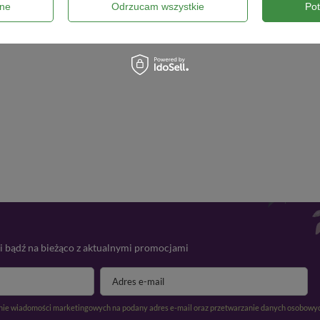
ne
Odrzucam wszystkie
Po
 i bądź na bieżąco z aktualnymi promocjami
ie wiadomości marketingowych na podany adres e-mail oraz przetwarzanie danych osobowyc