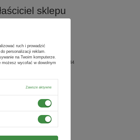
aściciel sklepu
.
84-240 Reda (POLSKA)
5882439484
alizować ruch i prowadzić
0000735323
do personalizacji reklam.
380478282
isywanie na Twoim komputerze.
13 1050 1764 1000 0024 4618 0644
odę możesz wycofać w dowolnym
INGBPLPW
Bank ING
Zawsze aktywne