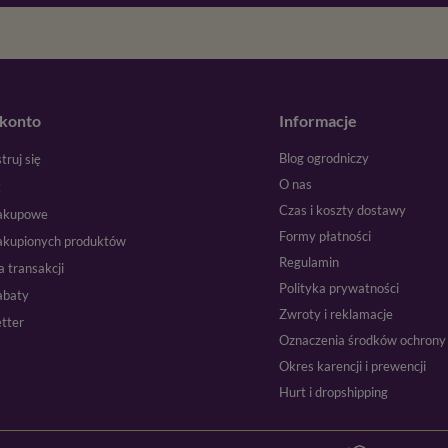
konto
Informacje
Blog ogrodniczy
truj się
O nas
k
Czas i koszty dostawy
zakupowe
Formy płatności
zakupionych produktów
Regulamin
a transakcji
Polityka prywatności
abaty
Zwroty i reklamacje
tter
Oznaczenia środków ochrony 
Okres karencji i prewencji
Hurt i dropshipping