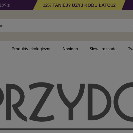
12% TANIEJ? UŻYJ KODU LATO12
199 zł
y
Produkty ekologiczne
Nasiona
Siew i rozsada
Tw