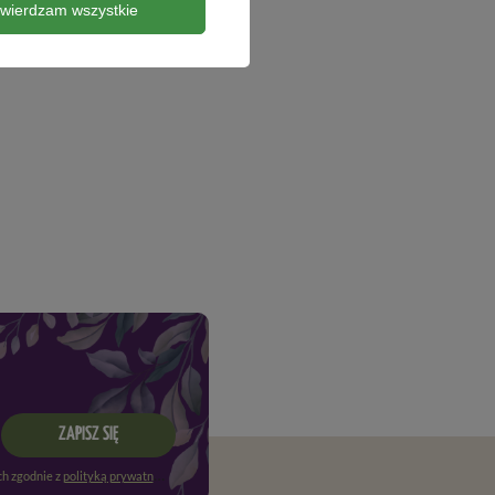
twierdzam wszystkie
ZAPISZ SIĘ
h zgodnie z
polityką prywatności
. Więcej informacji znajdziesz w
regulaminie
.