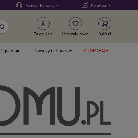
Pomoc i kontakt
Korzyści
Zaloguj się
Listy zakupowe
0,00 zł
ój plan na...
Nawozy i preparaty
PROMOCJE