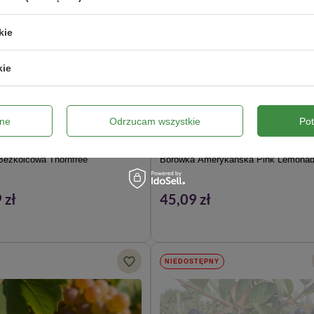
kie
kie
ne
Odrzucam wszystkie
Po
Bezkolcowa Thornfree
Borówka Amerykańska Pink Lemona
 zł
45,09 zł
NIEDOSTĘPNY