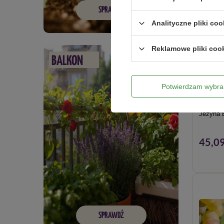
SPRAWDŹ
Analityczne pliki coo
Reklamowe pliki coo
BALKON
Potwierdzam wybra
Jeżyna 
45,09
SPRAWDŹ