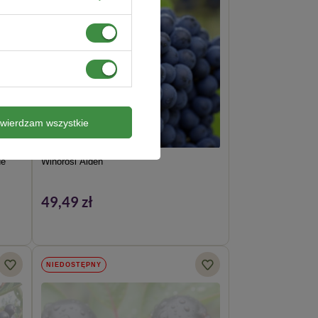
twierdzam wszystkie
de
Winorośl Alden
49,49 zł
NIEDOSTĘPNY