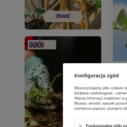
SPRAWDŹ
OGRÓD
Jagoda 
Konfiguracja zgód
45,09
Wykorzystujemy pliki cookies d
działania marketingowe - zarówn
Więcej informacji znajdziesz w
Możesz określić warunki przec
momencie poprzez usunięcie pl
Funkcjonalne pliki c