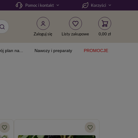
Pomoc i kontakt
Korzyści
Zaloguj się
Listy zakupowe
0,00 zł
ój plan na...
Nawozy i preparaty
PROMOCJE