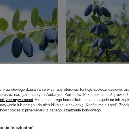
Kamczacka Indigo Gem
Jagoda Kamczacka Wojtek
 zł
45,09 zł
o prawidłowego działania serwisu, aby oferować funkcje społecznościowe, an
o przez nas, jak i naszych Zaufanych Partnerów. Pliki cookies służą również 
polityce prywatności
. Akceptacja tego komunikatu oznacza zgodę na ich zap
howywania lub dostępu do nich klikając w zakładkę „Konfiguracja zgód”. Zg
ików cookies z przeglądarki z danego urządzenia końcowego.
ookie (niezbędne)