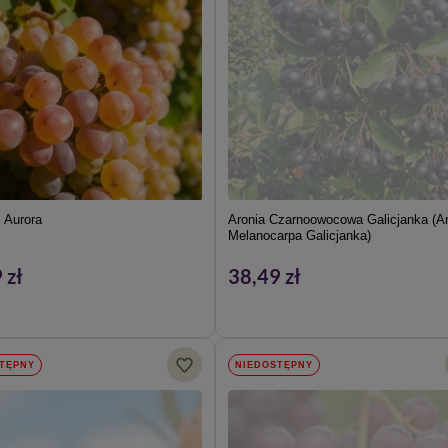
 Aurora
Aronia Czarnoowocowa Galicjanka (Ar
Melanocarpa Galicjanka)
 zł
38,49 zł
TĘPNY
NIEDOSTĘPNY