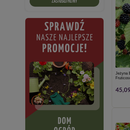
ZASTOSUJ FILTRY
Jeżyna 
Fruticos
45,09