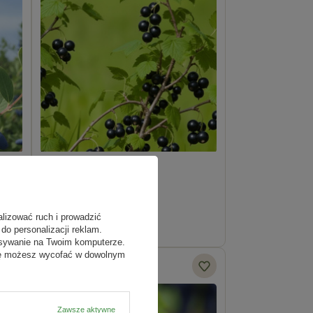
Porzeczka Czarna Titania
42,89 zł
alizować ruch i prowadzić
do personalizacji reklam.
isywanie na Twoim komputerze.
odę możesz wycofać w dowolnym
Zawsze aktywne