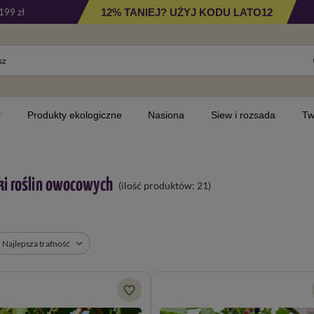
12% TANIEJ? UŻYJ KODU LATO12
199 zł
y
Produkty ekologiczne
Nasiona
Siew i rozsada
Tw
ki roślin owocowych
(ilość produktów:
21
)
Najlepsza trafność