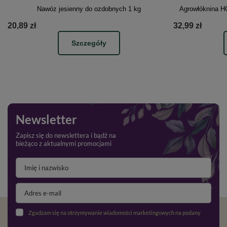
Nawóz jesienny do ozdobnych 1 kg
Agrowłóknina H
20,89 zł
32,99 zł
Szczegóły
Newsletter
Zapisz się do newslettera i bądź na
bieżąco z aktualnymi promocjami
Zgadzam się na otrzymywanie wiadomości marketingowych na podany adres e-mail oraz przetwarzanie danych osobowych zgodnie z