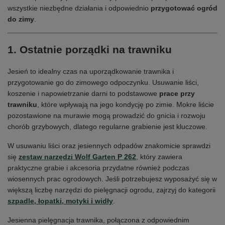
wszystkie niezbędne działania i odpowiednio
przygotować ogród
do zimy
.
1. Ostatnie porządki na trawniku
Jesień to idealny czas na uporządkowanie trawnika i
przygotowanie go do zimowego odpoczynku. Usuwanie liści,
koszenie i napowietrzanie darni to podstawowe
prace przy
trawniku
, które wpływają na jego kondycję po zimie. Mokre liście
pozostawione na murawie mogą prowadzić do gnicia i rozwoju
chorób grzybowych, dlatego regularne grabienie jest kluczowe.
W usuwaniu liści oraz jesiennych odpadów znakomicie sprawdzi
się
zestaw narzędzi Wolf Garten P 262
, który zawiera
praktyczne grabie i akcesoria przydatne również podczas
wiosennych prac ogrodowych. Jeśli potrzebujesz wyposażyć się w
większą liczbę narzędzi do pielęgnacji ogrodu, zajrzyj do kategorii
szpadle, łopatki, motyki i widły
.
Jesienna pielęgnacja trawnika, połączona z odpowiednim