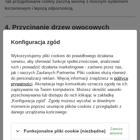
Tak przygotowane rośliny zaczną wiosnę z mocnym systemem
korzeniowym i lepszą odpornością.
4. Przycinanie drzew owocowych
Jesienne
przycinanie drzew owocowych
to jedna z
Konfiguracja zgód
najważniejszych czynności pielęgnacyjnych w sadzie. W
listopadzie wykonujemy głównie cięcia sanitarne, usuwając chore,
Wykorzystujemy pliki cookies do prawidłowego działania
uszkodzone i krzyżujące się gałęzie. Poprawia to wentylację
serwisu, aby oferować funkcje społecznościowe, analizować
ruch i prowadzić działania marketingowe - zarówno przez nas,
korony i ogranicza ryzyko chorób.
jak i naszych Zaufanych Partnerów. Pliki cookies służą również
do personalizacji reklam. Więcej informacji znajdziesz w
polityce
Do wykonania tych prac najlepiej używać profesjonalnych
prywatności
. Akceptacja tego komunikatu oznacza zgodę na ich
narzędzi z kategorii
sekatory i piły
, które gwarantują czyste
zapisywanie na Twoim komputerze. Możesz określić warunki
cięcia i szybkie gojenie ran.
przechowywania lub dostępu do nich klikając w zakładkę
Warto pamiętać, że regularna pielęgnacja drzew jesienią wpływa
„Konfiguracja zgód”. Zgodę możesz wycofać w dowolnym
momencie poprzez usunięcie plików cookies z przeglądarki z
na jakość plonów w kolejnym sezonie oraz ogólną zdrowotność
danego urządzenia końcowego.
drzew.
Zawsze
Funkcjonalne pliki cookie (niezbędne)
5. Jesienne nawożenie roślin
aktywne