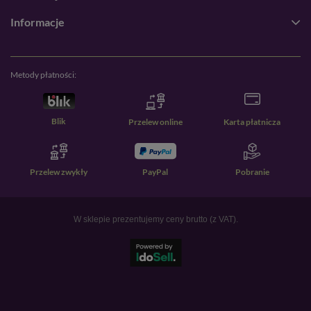
Informacje
Metody płatności:
Blik
Przelew online
Karta płatnicza
Przelew zwykły
PayPal
Pobranie
W sklepie prezentujemy ceny brutto (z VAT).