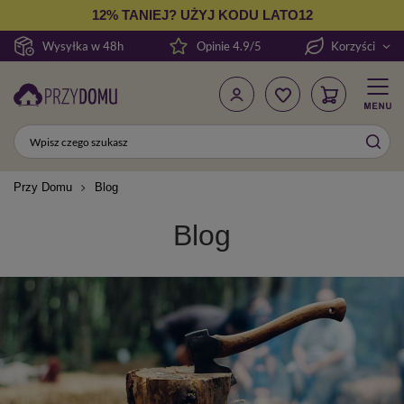
12% TANIEJ? UŻYJ KODU LATO12
Wysyłka w 48h
Opinie 4.9/5
Korzyści
Przy Domu
Blog
Blog