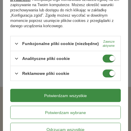
Siekiera to narzędzie niezbędne w domu z ogrodem, nie tylko w sezonie
zapisywanie na Twoim komputerze. Możesz określić warunki
grzewczym. Doradzamy, na co warto zwrócić uwagę przy zakupie.
przechowywania lub dostępu do nich klikając w zakładkę
„Konfiguracja zgód”. Zgodę możesz wycofać w dowolnym
Czytaj więcej
momencie poprzez usunięcie plików cookies z przeglądarki z
danego urządzenia końcowego.
Newsletter
Zawsze
Funkcjonalne pliki cookie (niezbędne)
aktywne
Zapisz się do newslettera i bądź na
bieżąco z aktualnymi promocjami
Analityczne pliki cookie
Reklamowe pliki cookie
Potwierdzam wszystkie
Zgadzam się na otrzymywanie wiadomości marketingowych na podany adres e-mail oraz przetwarzanie danych osobowych zgodnie z
ZAPISZ SIĘ
Potwierdzam wybrane
Odrzucam wszystkie