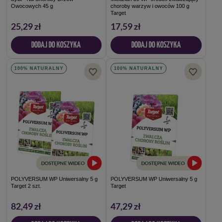
Owocowych 45 g
choroby warzyw i owoców 100 g
Target
25,29 zł
17,59 zł
DODAJ DO KOSZYKA
DODAJ DO KOSZYKA
100% NATURALNY
100% NATURALNY
DOSTĘPNE WIDEO
DOSTĘPNE WIDEO
POLYVERSUM WP Uniwersalny 5 g
POLYVERSUM WP Uniwersalny 5 g
Target 2 szt.
Target
82,49 zł
47,29 zł