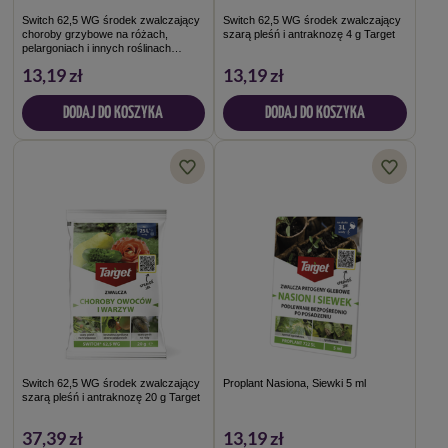
Switch 62,5 WG środek zwalczający
Switch 62,5 WG środek zwalczający
choroby grzybowe na różach,
szarą pleśń i antraknozę 4 g Target
pelargoniach i innych roślinach
ozdobnych 4 g Target
13,19 zł
13,19 zł
DODAJ DO KOSZYKA
DODAJ DO KOSZYKA
Switch 62,5 WG środek zwalczający
Proplant Nasiona, Siewki 5 ml
szarą pleśń i antraknozę 20 g Target
37,39 zł
13,19 zł