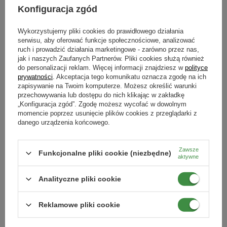
Konfiguracja zgód
Wykorzystujemy pliki cookies do prawidłowego działania
serwisu, aby oferować funkcje społecznościowe, analizować
ruch i prowadzić działania marketingowe - zarówno przez nas,
jak i naszych Zaufanych Partnerów. Pliki cookies służą również
do personalizacji reklam. Więcej informacji znajdziesz w
polityce
prywatności
. Akceptacja tego komunikatu oznacza zgodę na ich
zapisywanie na Twoim komputerze. Możesz określić warunki
DOSTĘPNE WIDEO
przechowywania lub dostępu do nich klikając w zakładkę
„Konfiguracja zgód”. Zgodę możesz wycofać w dowolnym
Amistar 250 SC środek zwalczający
Naturalny oprysk 2w1 - choroby i
momencie poprzez usunięcie plików cookies z przeglądarki z
choroby cebuli, kapusty i innych
szkodniki Vegano 3 x 1000 ml
danego urządzenia końcowego.
roślin uprawnych 25 ml Target
29,69 zł
98,99 zł
Zawsze
Funkcjonalne pliki cookie (niezbędne)
DODAJ DO KOSZYKA
DODAJ DO KOSZYKA
aktywne
Analityczne pliki cookie
BESTSELLER
Reklamowe pliki cookie