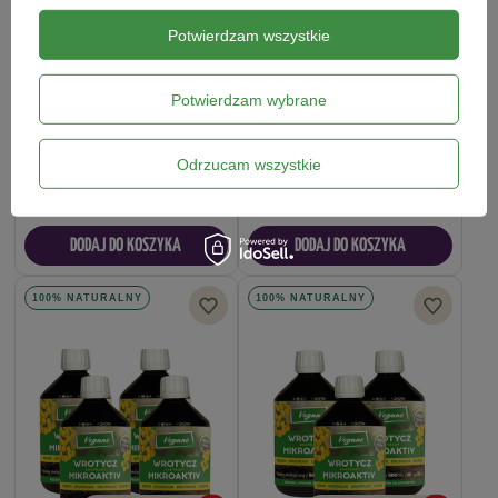
Potwierdzam wszystkie
Potwierdzam wybrane
DOSTĘPNE WIDEO
DOSTĘPNE WIDEO
Naturalny oprysk 2w1 - choroby i
Naturalny oprysk 2w1 - choroby i
szkodniki Vegano 2 x 1000 ml
szkodniki Vegano 1000 ml
Odrzucam wszystkie
71,49 zł
43,99 zł
DODAJ DO KOSZYKA
DODAJ DO KOSZYKA
100% NATURALNY
100% NATURALNY