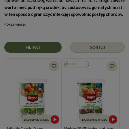
uprawie doniczkowej, wśród domowych roślin. Dlatego
zawsze
warto mieć pod ręką środek, by zastosować go natychmiast i
w ten sposób ograniczyć infekcję i spowolnić postęp choroby.
Pokaż więcej
FILTRUJ
SORTUJ
BESTSELLER
DOSTĘPNE WIDEO
DOSTĘPNE WIDEO
Syllit - Na Choroby Drzew
Miedzian 50 WP środek zwalczający