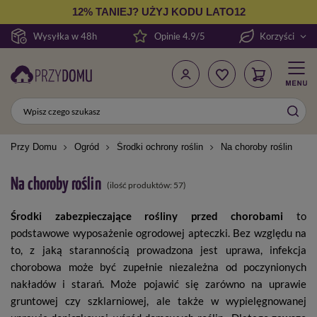
12% TANIEJ? UŻYJ KODU LATO12
Wysyłka w 48h
Opinie 4.9/5
Korzyści
Przy Domu
Ogród
Środki ochrony roślin
Na choroby roślin
Na choroby roślin
(ilość produktów:
57
)
Środki zabezpieczające rośliny przed chorobami
to
podstawowe wyposażenie ogrodowej apteczki. Bez względu na
to, z jaką starannością prowadzona jest uprawa, infekcja
chorobowa może być zupełnie niezależna od poczynionych
nakładów i starań. Może pojawić się zarówno na uprawie
gruntowej czy szklarniowej, ale także w wypielęgnowanej