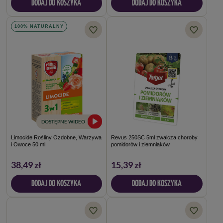
DODAJ DO KOSZYKA
DODAJ DO KOSZYKA
100% NATURALNY
DOSTĘPNE WIDEO
Limocide Rośliny Ozdobne, Warzywa
Revus 250SC 5ml zwalcza choroby
i Owoce 50 ml
pomidorów i ziemniaków
38,49 zł
15,39 zł
DODAJ DO KOSZYKA
DODAJ DO KOSZYKA