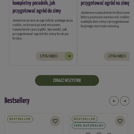
kompletny poradnik, jak
przygotować ogród na zimę?
przygotować ogród do zimy
Jesienne nawożenie to kluczowy k
który pomoże wzmocnić rośliny przed
Jesienne prace w ogrodzie: pielęgnacja
nadejściem zimy i przygotować je
roślin, ochrona przed mrozem,
bujnego wzrostu wiosną.
nawożenie i porządki. Sprawdź, jak
przygotować ogród do zimy krok po
kroku.
CZYTAJ WIĘCEJ
CZYTAJ WIĘCEJ
ZOBACZ WSZYSTKIE
Bestsellery
BESTSELLER
BESTSELLER
100% NATURALNY