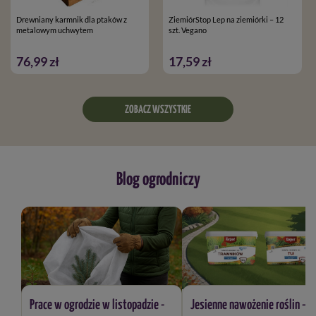
Drewniany karmnik dla ptaków z
ZiemiórStop Lep na ziemiórki – 12
metalowym uchwytem
szt. Vegano
76,99 zł
17,59 zł
ZOBACZ WSZYSTKIE
Blog ogrodniczy
Prace w ogrodzie w listopadzie -
Jesienne nawożenie roślin – j