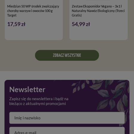
Miedzian 50 WP środek zwalczający
Zestaw Ekopomidor Vegano – 3x1 l
choroby warzyw i owoców 100 g
Naturalny Nawóz Ekologiczny (Trzeci
Target
Gratis)
17,59 zł
54,99 zł
ZOBACZ WSZYSTKIE
Newsletter
Zapisz się do newslettera i bądź na
bieżąco z aktualnymi promocjami