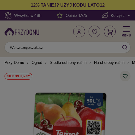
12% TANIEJ? UŻYJ KODU LATO12
Wysyłka w 48h
Opinie 4.9/5
Korzyści
Przy Domu
Ogród
Środki ochrony roślin
Na choroby roślin
M
NIEDOSTĘPNY