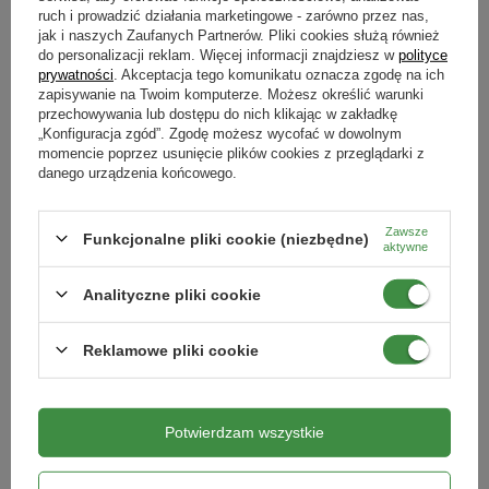
100 ml
ruch i prowadzić działania marketingowe - zarówno przez nas,
stosowania w oparciu o opryskiwacze ręczne o pojemności nie
jak i naszych Zaufanych Partnerów. Pliki cookies służą również
Produkty powiązane
większej niż 10 l.
Zwalczane choroby
do personalizacji reklam. Więcej informacji znajdziesz w
polityce
prywatności
. Akceptacja tego komunikatu oznacza zgodę na ich
parch gruszy
parch jabłoni
rak drzew
zaraza ogniowa
Uwaga!
Obowiązująca po oprysku karencja wynosi 14 dni i
zapisywanie na Twoim komputerze. Możesz określić warunki
zaraza ziemniaka
szara pleśń
antraknoza
mączniak
RABAT OD 2 SZT.
obejmuje jabłoń, gruszę, wiśnię, czereśnię.
przechowywania lub dostępu do nich klikając w zakładkę
bakterioza
„Konfiguracja zgód”. Zgodę możesz wycofać w dowolnym
momencie poprzez usunięcie plików cookies z przeglądarki z
Opakowanie zawiera 100 ml zawiesiny do sporządzenia
Kiedy stosować
danego urządzenia końcowego.
oprysku.
kwiecień
Numer wpisu w rejestrze przedsiębiorców uprawnionych
Forma
Zawsze
Funkcjonalne pliki cookie (niezbędne)
aktywne
do wprowadzania środków ochrony roślin do obrotu
płyn
PL22/15/9335
Analityczne pliki cookie
Zaświadczenie
Reklamowe pliki cookie
Maść ogrodnicza 350 g
Tablice lepowe na ziemiórki,
mączliki, mszyce i inne 10 szt.
Target
17,59 zł
16,49 zł
Potwierdzam wszystkie
Ze środków ochrony roślin należy korzystać z zachowaniem
bezpieczeństwa. Przed każdym użyciem przeczytaj informację
zamieszczone w etykiecie i informacje dotyczące produktu.