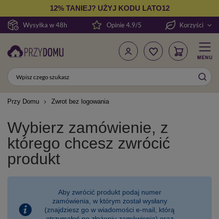
12% TANIEJ? UŻYJ KODU LATO12
Wysyłka w 48h
Opinie 4.9/5
Korzyści
Przy Domu
Zwrot bez logowania
Wybierz zamówienie, z
którego chcesz zwrócić
produkt
Aby zwrócić produkt podaj numer
zamówienia, w którym został wysłany
(znajdziesz go w wiadomości e-mail, którą
otrzymałeś po złożeniu zamówienia) oraz