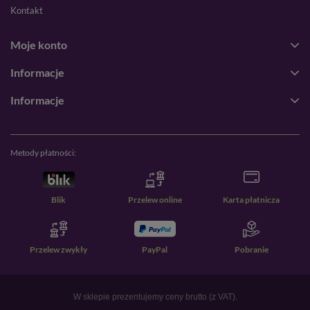
Kontakt
Moje konto
Informacje
Informacje
Metody płatności:
Blik
Przelew online
Karta płatnicza
Przelew zwykły
PayPal
Pobranie
W sklepie prezentujemy ceny brutto (z VAT).