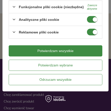
Zawsze
Funkcjonalne pliki cookie (niezbędne)
aktywne
Analityczne pliki cookie
Zgadzam się na otrzymywanie wiadomości marketingowych na podany adres e-mail oraz przetwarzanie danych osobowych zgodnie z
Reklamowe pliki cookie
ZAPISZ SIĘ
Potwierdzam wszystkie
Potwierdzam wybrane
Moje zamówienia
Odrzucam wszystkie
Status zamówienia
Śledzenie przesyłki
Chcę zareklamować produkt
Chcę zwrócić produkt
Chcę wymienić towar