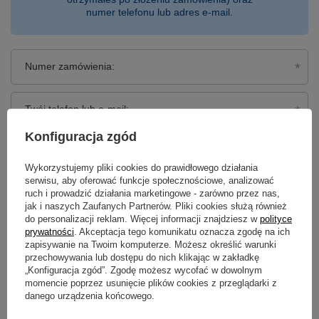
numer telefonu lub adres e-mail.
Numer zamówienia:
Twój telefon lub e-mail:
Konfiguracja zgód
Znajdź zamówienie
Wykorzystujemy pliki cookies do prawidłowego działania
serwisu, aby oferować funkcje społecznościowe, analizować
Mam zarejestrowane konto i chcę przejść do listy swoich zamówień
ruch i prowadzić działania marketingowe - zarówno przez nas,
jak i naszych Zaufanych Partnerów. Pliki cookies służą również
do personalizacji reklam. Więcej informacji znajdziesz w
polityce
prywatności
. Akceptacja tego komunikatu oznacza zgodę na ich
Newsletter
zapisywanie na Twoim komputerze. Możesz określić warunki
przechowywania lub dostępu do nich klikając w zakładkę
„Konfiguracja zgód”. Zgodę możesz wycofać w dowolnym
Zapisz się do newslettera i bądź na
bieżąco z aktualnymi promocjami
momencie poprzez usunięcie plików cookies z przeglądarki z
danego urządzenia końcowego.