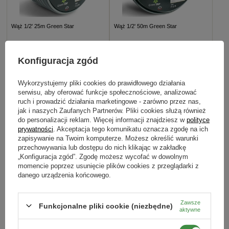
Wąż 1/2' 25m Green Star
Wąż 1/2' 50m Green Star
53,90 zł
75,90 zł
Konfiguracja zgód
DODAJ DO KOSZYKA
DODAJ DO KOSZYKA
Wykorzystujemy pliki cookies do prawidłowego działania
serwisu, aby oferować funkcje społecznościowe, analizować
ruch i prowadzić działania marketingowe - zarówno przez nas,
jak i naszych Zaufanych Partnerów. Pliki cookies służą również
do personalizacji reklam. Więcej informacji znajdziesz w
polityce
prywatności
. Akceptacja tego komunikatu oznacza zgodę na ich
zapisywanie na Twoim komputerze. Możesz określić warunki
przechowywania lub dostępu do nich klikając w zakładkę
„Konfiguracja zgód”. Zgodę możesz wycofać w dowolnym
momencie poprzez usunięcie plików cookies z przeglądarki z
danego urządzenia końcowego.
Zawsze
Funkcjonalne pliki cookie (niezbędne)
aktywne
Konewka plastikowa spring 5 l
Konewka plastikowa classic czarna
10 l