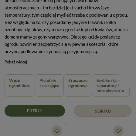
bezpośrednio zależne od panujących warunków
atmosferycznych – im bardziej jest sucho i im wyższe
temperatury, tym częściej myśleć trzeba o podlewaniu ogrodu.
Bez względu na to, czy posiadamy jedynie trawnik i kilka
ozdobnych iglaków, czy może ogród aż kipi od kwiatów, albo za
domem mamy zagony warzywne. Dlatego każdy posiadacz
ogrodu powinien zaopatrzyć się w pewne akcesoria, które
uczynią podlewanie czynnością przyjemniejszą.
Pokaż więcej
Węże
Pistolety
Zraszacze
Szybkozłączki,
ogrodnicze
zraszające
ogrodowe
reparatory i
inne akcesoria
FILTRUJ
SORTUJ