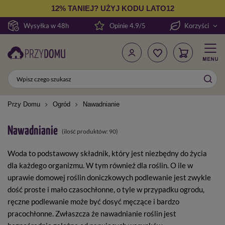
12% TANIEJ? UŻYJ KODU LATO12
Wysyłka w 48h
Opinie 4.9/5
Korzyści
Przy Domu
Ogród
Nawadnianie
Nawadnianie
(ilość produktów:
90
)
Woda to podstawowy składnik, który jest niezbędny do życia
dla każdego organizmu. W tym również dla roślin. O ile w
uprawie domowej roślin doniczkowych podlewanie jest zwykle
dość proste i mało czasochłonne, o tyle w przypadku ogrodu,
ręczne podlewanie może być dosyć męczące i bardzo
pracochłonne. Zwłaszcza że nawadnianie roślin jest