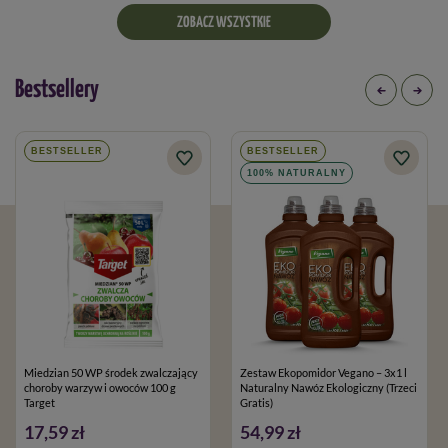
ZOBACZ WSZYSTKIE
Bestsellery
BESTSELLER
BESTSELLER
100% NATURALNY
Miedzian 50 WP środek zwalczający
Zestaw Ekopomidor Vegano – 3x1 l
choroby warzyw i owoców 100 g
Naturalny Nawóz Ekologiczny (Trzeci
Target
Gratis)
17,59 zł
54,99 zł