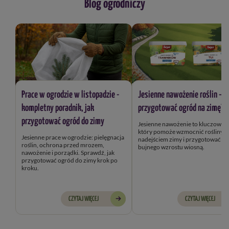
Blog ogrodniczy
Prace w ogrodzie w listopadzie -
Jesienne nawożenie roślin – j
kompletny poradnik, jak
przygotować ogród na zimę?
przygotować ogród do zimy
Jesienne nawożenie to kluczowy k
który pomoże wzmocnić rośliny przed
Jesienne prace w ogrodzie: pielęgnacja
nadejściem zimy i przygotować je
roślin, ochrona przed mrozem,
bujnego wzrostu wiosną.
nawożenie i porządki. Sprawdź, jak
przygotować ogród do zimy krok po
kroku.
CZYTAJ WIĘCEJ
CZYTAJ WIĘCEJ