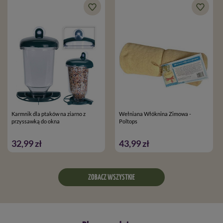
Karmnik dla ptaków na ziarno z
Wełniana Włóknina Zimowa -
przyssawką do okna
Poltops
32,99 zł
43,99 zł
ZOBACZ WSZYSTKIE