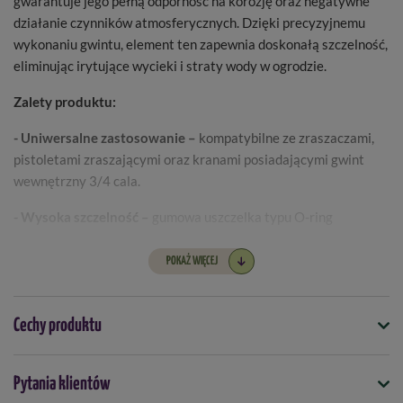
gwarantuje jego pełną odporność na korozję oraz negatywne
działanie czynników atmosferycznych. Dzięki precyzyjnemu
wykonaniu gwintu, element ten zapewnia doskonałą szczelność,
eliminując irytujące wycieki i straty wody w ogrodzie.
Zalety produktu:
- Uniwersalne zastosowanie –
kompatybilne ze zraszaczami,
pistoletami zraszającymi oraz kranami posiadającymi gwint
wewnętrzny 3/4 cala.
- Wysoka szczelność –
gumowa uszczelka typu O-ring
zapewnia perfekcyjne dopasowanie i zabezpiecza przed
przeciekaniem wody pod ciśnieniem.
POKAŻ WIĘCEJ
- Trwałość materiału –
wykonane z tworzywa odpornego na
pękanie, promieniowanie UV oraz uszkodzenia mechaniczne.
Cechy produktu
- Szybki montaż –
umożliwia błyskawiczne wpięcie węża do
Symbol
instalacji jednym zdecydowanym ruchem ręki.
Pytania klientów
5907554460883