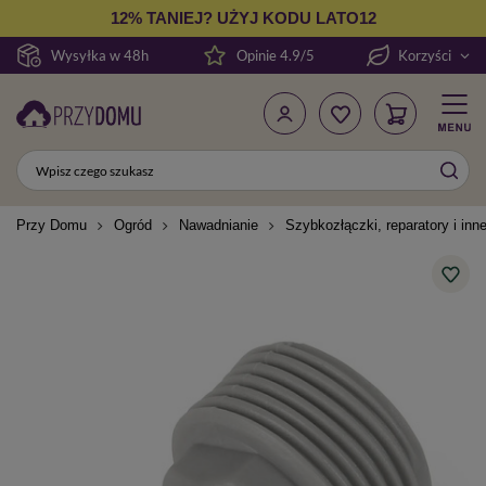
12% TANIEJ? UŻYJ KODU LATO12
Wysyłka w 48h
Opinie 4.9/5
Korzyści
Przy Domu
Ogród
Nawadnianie
Szybkozłączki, reparatory i inn