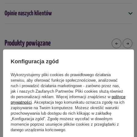
- Odporność na kamień i rdzę –
gładka powierzchnia
wewnętrzna ogranicza osadzanie się osadów mineralnych, co
Opinie naszych klientów
Podmiot odpowiedzialny za ten produkt na terenie UE
Więcej
wydłuża żywotność elementu.
- Ergonomiczne wykończenie –
karbowana część przy gwincie
ułatwia mocne dokręcenie przyłącza, nawet gdy dłonie są
Produkty powiązane
wilgotne.
Konfiguracja zgód
Wykorzystujemy pliki cookies do prawidłowego działania
serwisu, aby oferować funkcje społecznościowe, analizować
ruch i prowadzić działania marketingowe - zarówno przez nas,
jak i naszych Zaufanych Partnerów. Pliki cookies służą również
do personalizacji reklam. Więcej informacji znajdziesz w
polityce
prywatności
. Akceptacja tego komunikatu oznacza zgodę na ich
zapisywanie na Twoim komputerze. Możesz określić warunki
przechowywania lub dostępu do nich klikając w zakładkę
„Konfiguracja zgód”. Zgodę możesz wycofać w dowolnym
momencie poprzez usunięcie plików cookies z przeglądarki z
danego urządzenia końcowego.
Szpadel prosty expert Green Star
Łopatka ogrodowa szeroka z
tworzywa sztucznego Small Garden