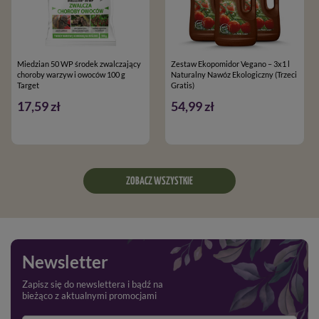
Miedzian 50 WP środek zwalczający
Zestaw Ekopomidor Vegano – 3x1 l
choroby warzyw i owoców 100 g
Naturalny Nawóz Ekologiczny (Trzeci
Target
Gratis)
17,59 zł
54,99 zł
ZOBACZ WSZYSTKIE
Newsletter
Zapisz się do newslettera i bądź na
bieżąco z aktualnymi promocjami