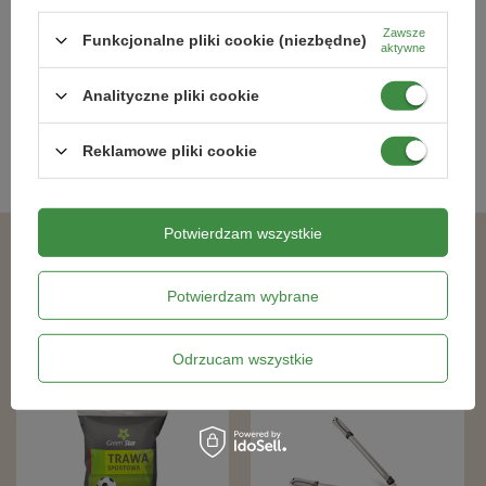
Tool – 29,5 cm Green Star
Zawsze
78,10 zł
6,49 zł
Funkcjonalne pliki cookie (niezbędne)
aktywne
Analityczne pliki cookie
Kategorie powiązane
Reklamowe pliki cookie
Szybkozłączki, reparatory i inne akcesoria
,
Potwierdzam wszystkie
Podobne produkty
Potwierdzam wybrane
Odrzucam wszystkie