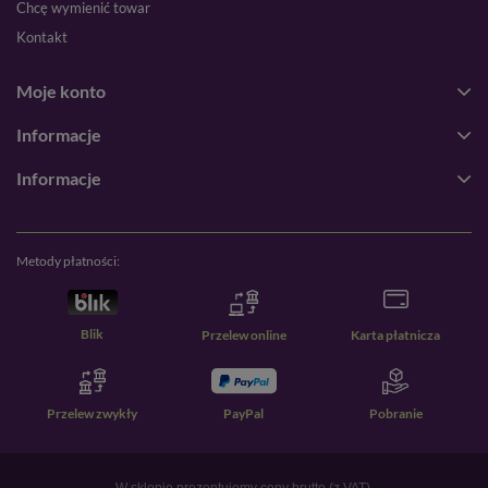
Chcę wymienić towar
Kontakt
Moje konto
Informacje
Informacje
Metody płatności:
Blik
Przelew online
Karta płatnicza
Przelew zwykły
PayPal
Pobranie
W sklepie prezentujemy ceny brutto (z VAT).