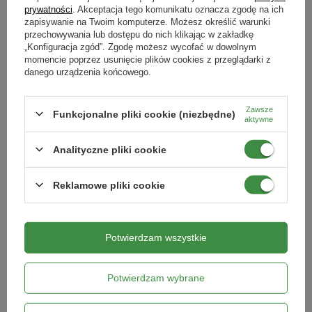
prywatności
. Akceptacja tego komunikatu oznacza zgodę na ich
DODAJ DO KOSZYKA
DODAJ DO KOSZYKA
zapisywanie na Twoim komputerze. Możesz określić warunki
przechowywania lub dostępu do nich klikając w zakładkę
„Konfiguracja zgód”. Zgodę możesz wycofać w dowolnym
momencie poprzez usunięcie plików cookies z przeglądarki z
danego urządzenia końcowego.
Zawsze
Funkcjonalne pliki cookie (niezbędne)
aktywne
Analityczne pliki cookie
Reklamowe pliki cookie
Nożyczki składane mini – Green Star
Nożyce do trawy ręczne – Green
Star
Potwierdzam wszystkie
4,29 zł
10,89 zł
DODAJ DO KOSZYKA
DODAJ DO KOSZYKA
Potwierdzam wybrane