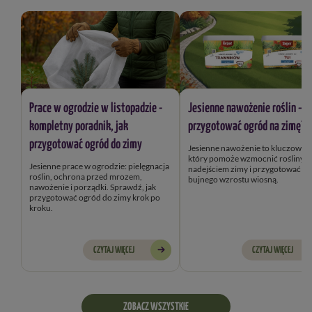
Prace w ogrodzie w listopadzie -
Jesienne nawożenie roślin – j
kompletny poradnik, jak
przygotować ogród na zimę?
przygotować ogród do zimy
Jesienne nawożenie to kluczowy k
który pomoże wzmocnić rośliny przed
Jesienne prace w ogrodzie: pielęgnacja
nadejściem zimy i przygotować je
roślin, ochrona przed mrozem,
bujnego wzrostu wiosną.
nawożenie i porządki. Sprawdź, jak
przygotować ogród do zimy krok po
kroku.
CZYTAJ WIĘCEJ
CZYTAJ WIĘCEJ
ZOBACZ WSZYSTKIE