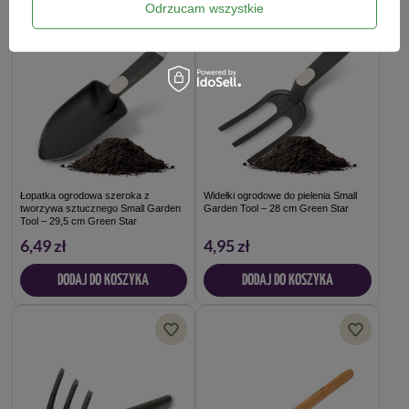
Odrzucam wszystkie
Łopatka ogrodowa szeroka z
Widełki ogrodowe do pielenia Small
tworzywa sztucznego Small Garden
Garden Tool – 28 cm Green Star
Tool – 29,5 cm Green Star
6,49 zł
4,95 zł
DODAJ DO KOSZYKA
DODAJ DO KOSZYKA