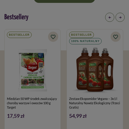
Bestsellery
BESTSELLER
BESTSELLER
100% NATURALNY
Miedzian 50 WP środek zwalczający
Zestaw Ekopomidor Vegano – 3x1 l
choroby warzyw i owoców 100 g
Naturalny Nawóz Ekologiczny (Trzeci
Target
Gratis)
17,59 zł
54,99 zł