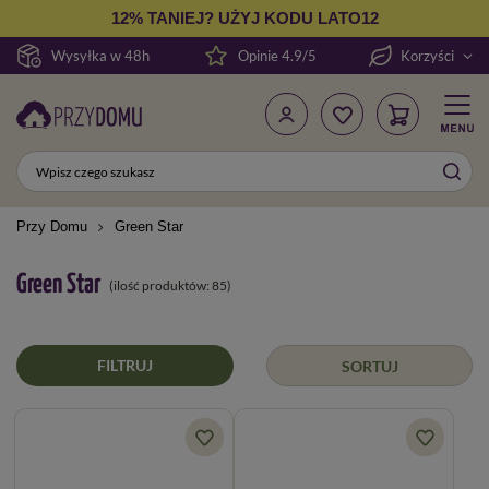
12% TANIEJ? UŻYJ KODU LATO12
Wysyłka w 48h
Opinie 4.9/5
Korzyści
Przy Domu
Green Star
Green Star
(ilość produktów:
85
)
FILTRUJ
SORTUJ