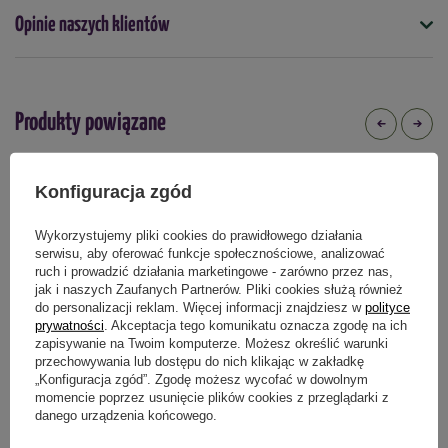
Opinie naszych klientów
- Oszczędność czasu i pieniędzy –
Podmiot odpowiedzialny za ten produkt na terenie UE
przedłuża żywotność
Więcej
sprzętu ogrodowego poprzez szybką eliminację nieszczelności.
Produkty powiązane
Konfiguracja zgód
Wykorzystujemy pliki cookies do prawidłowego działania
serwisu, aby oferować funkcje społecznościowe, analizować
ruch i prowadzić działania marketingowe - zarówno przez nas,
jak i naszych Zaufanych Partnerów. Pliki cookies służą również
do personalizacji reklam. Więcej informacji znajdziesz w
polityce
prywatności
. Akceptacja tego komunikatu oznacza zgodę na ich
zapisywanie na Twoim komputerze. Możesz określić warunki
przechowywania lub dostępu do nich klikając w zakładkę
„Konfiguracja zgód”. Zgodę możesz wycofać w dowolnym
momencie poprzez usunięcie plików cookies z przeglądarki z
Wielodoniczki z włókna kokosowego
Pazurki ogrodowe z drewnianą
danego urządzenia końcowego.
kwadratowe – 6 x 6 cm (8 komórek,
rączką Pro Natura – Green Star
wysokość 6 cm) 3 szt. Green Star