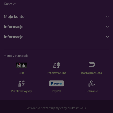
Kontakt
Moje konto
Informacje
Informacje
Metody płatności:
Blik
Przelew online
Karta płatnicza
Przelew zwykły
PayPal
Pobranie
W sklepie prezentujemy ceny brutto (z VAT).