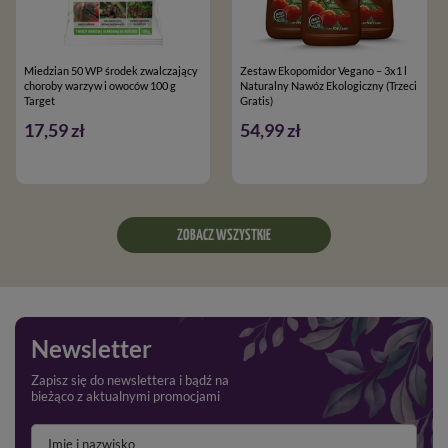
Miedzian 50 WP środek zwalczający
Zestaw Ekopomidor Vegano – 3x1 l
choroby warzyw i owoców 100 g
Naturalny Nawóz Ekologiczny (Trzeci
Target
Gratis)
17,59 zł
54,99 zł
ZOBACZ WSZYSTKIE
Newsletter
Zapisz się do newslettera i bądź na
bieżąco z aktualnymi promocjami