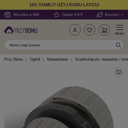
12% TANIEJ? UŻYJ KODU LATO12
Wysyłka w 48h
Opinie 4.9/5
Korzyści
Przy Domu
Ogród
Nawadnianie
Szybkozłączki, reparatory i inn