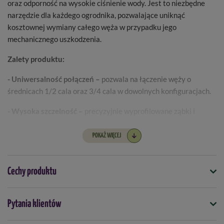
oraz odporność na wysokie ciśnienie wody. Jest to niezbędne
narzędzie dla każdego ogrodnika, pozwalające uniknąć
kosztownej wymiany całego węża w przypadku jego
mechanicznego uszkodzenia.
Zalety produktu:
- Uniwersalność połączeń –
pozwala na łączenie węży o
średnicach 1/2 cala oraz 3/4 cala w dowolnych konfiguracjach.
- Wysoka szczelność –
precyzyjnie wyprofilowane ząbki i
mocne zaciski gwarantują stabilne połączenie bez wycieków.
POKAŻ WIĘCEJ
- Solidna konstrukcja –
wykonany z trwałego polipropylenu
(PP), odpornego na uderzenia oraz działanie promieni UV.
Cechy produktu
- Błyskawiczna naprawa –
montaż nie wymaga użycia narzędzi;
wystarczy wyciąć uszkodzony fragment węża i wpiąć reparator.
Symbol
Pytania klientów
- Ergonomiczny kształt –
żebrowana powierzchnia nakrętek
5907554460906
ułatwia mocne dokręcenie elementu nawet mokrymi dłońmi.