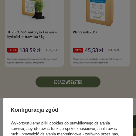
TURFCOMP - mikoryza + nawóz +
Plantasorb 750 g
hydrożel do trawnika 3 kg
138,59 zł
45,53 zł
-10%
-10%
153,99 zł
50,59 zł
Najniższa cena produktu w okresie 30 dni przed
Najniższa cena produktu w okresie 30 dni przed
wprowadzeniem obniżki
107,78 zł
wprowadzeniem obniżki
35,41 zł
ZOBACZ WSZYSTKIE
Blog ogrodniczy
Konfiguracja zgód
Wykorzystujemy pliki cookies do prawidłowego działania
serwisu, aby oferować funkcje społecznościowe, analizować
ruch i prowadzić działania marketingowe - zarówno przez nas,