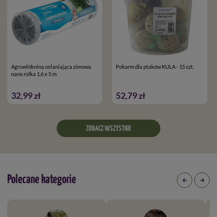
Agrowłóknina osłaniająca zimowa
Pokarm dla ptaków KULA - 15 szt.
nano rolka 1,6 x 5 m
32,99 zł
52,79 zł
ZOBACZ WSZYSTKIE
Polecane kategorie