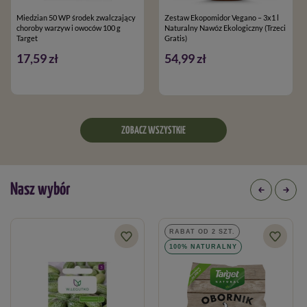
Miedzian 50 WP środek zwalczający
Zestaw Ekopomidor Vegano – 3x1 l
choroby warzyw i owoców 100 g
Naturalny Nawóz Ekologiczny (Trzeci
Target
Gratis)
17,59 zł
54,99 zł
ZOBACZ WSZYSTKIE
Nasz wybór
RABAT OD 2 SZT.
100% NATURALNY