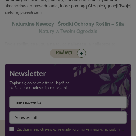
akcesoriów do nawadniania, które pomogą Ci w pielęgnacji Twojej
zielonej przestrzeni.
Naturalne Nawozy i Środki Ochrony Roślin – Siła
Natury w Twoim Ogrodzie
Twoje rośliny zasługują na to, co najlepsze, a najlepsze to
naturalne! Oferujemy szeroki wybór
naturalnych nawozów
,
POKAŻ WIĘCEJ
które w sposób bezpieczny i ekologiczny wzbogacają glebę,
dostarczając roślinom wszystkich niezbędnych składników
odżywczych. W naszej ofercie znajdziesz komposty, biohumusy
Newsletter
oraz inne ekologiczne nawozy, które wspierają zdrowy wzrost
roślin bez chemii.
Nie zapominamy również o ochronie roślin –
Zapisz się do newslettera i bądź na
bieżąco z aktualnymi promocjami
nasza gama naturalnych
środków ochrony roślin
pozwala
skutecznie zwalczać szkodniki i choroby, nie szkodząc przy tym
środowisku.
Podłoża – Fundament Zdrowego Ogrodu
Solidne podłoże to podstawa każdego ogrodu. U nas znajdziesz
Zgadzam się na otrzymywanie wiadomości marketingowych na podany adres e-mail oraz przetwarzanie danych osobowych zgodnie z
wysokiej jakości
podłoża
, które zapewniają optymalne warunki