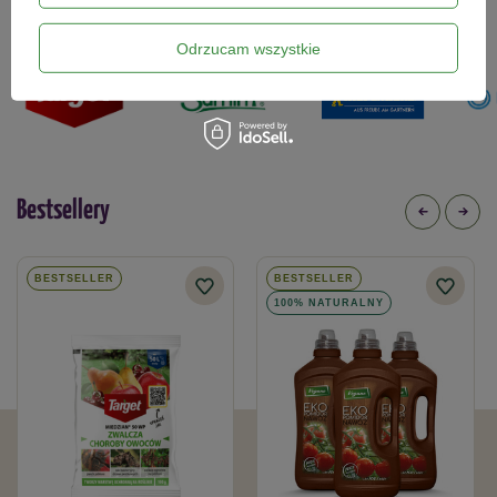
które znajdziesz w naszym sklepie
Odrzucam wszystkie
Bestsellery
BESTSELLER
BESTSELLER
100% NATURALNY