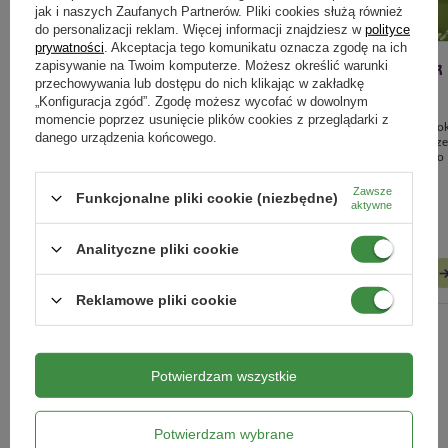
jak i naszych Zaufanych Partnerów. Pliki cookies służą również
do personalizacji reklam. Więcej informacji znajdziesz w
polityce
prywatności
. Akceptacja tego komunikatu oznacza zgodę na ich
zapisywanie na Twoim komputerze. Możesz określić warunki
Prace w ogrodzie w listopadzie -
Jesienne nawożenie roślin – jak
przechowywania lub dostępu do nich klikając w zakładkę
kompletny poradnik, jak
przygotować ogród na zimę?
„Konfiguracja zgód”. Zgodę możesz wycofać w dowolnym
momencie poprzez usunięcie plików cookies z przeglądarki z
przygotować ogród do zimy
Jesienne nawożenie to kluczowy krok
danego urządzenia końcowego.
który pomoże wzmocnić rośliny prz
Jesienne prace w ogrodzie: pielęgnacja
nadejściem zimy i przygotować je do
roślin, ochrona przed mrozem,
bujnego wzrostu wiosną.
nawożenie i porządki. Sprawdź, jak
Zawsze
Funkcjonalne pliki cookie (niezbędne)
przygotować ogród do zimy krok po
aktywne
kroku.
Analityczne pliki cookie
CZYTAJ WIĘCEJ
CZYTAJ WIĘCEJ
Reklamowe pliki cookie
ZOBACZ WSZYSTKIE
Potwierdzam wszystkie
Marki
Potwierdzam wybrane