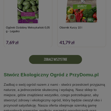
Ogórek Ozdobny Meksykański 0,05
Obornik Kurzy 10 l
g - Legutko
7,69 zł
41,79 zł
ZOBACZ WSZYSTKIE
Stwórz Ekologiczny Ogród z PrzyDomu.pl
Zadbaj o swój ogród razem z nami - stwórz przestrzeń przyjazną
naturze, a jednocześnie skuteczną i wydajną. Nasz sklep to
miejsce, gdzie znajdziesz wszystko, czego potrzebujesz, aby
stworzyć zdrowy i ekologiczny ogród, który będzie cieszył oko i
przynosił satysfakcję. Nasza oferta obejmuje szeroką gamę
naturalnych nawozów, podłoży, narzędzi ogrodniczych oraz