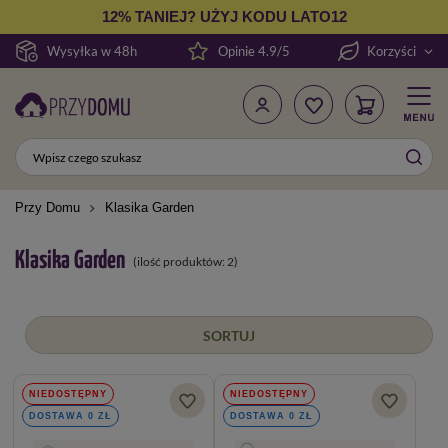
12% TANIEJ? UŻYJ KODU LATO12
Wysyłka w 48h
Opinie 4.9/5
Korzyści
Przy Domu
Klasika Garden
Klasika Garden
(ilość produktów:
2
)
SORTUJ
NIEDOSTĘPNY
NIEDOSTĘPNY
DOSTAWA 0 ZŁ
DOSTAWA 0 ZŁ