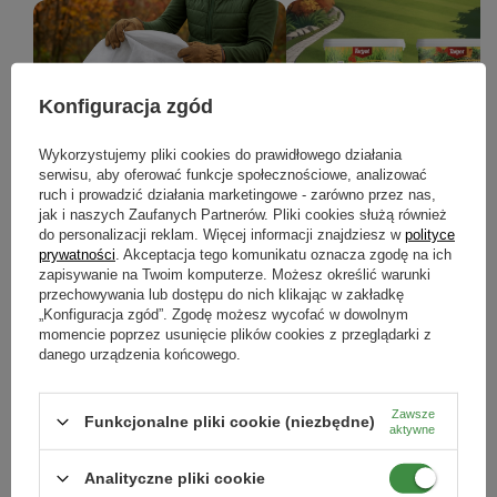
Konfiguracja zgód
Prace w ogrodzie w listopadzie -
Jesienne nawożenie roślin – j
Wykorzystujemy pliki cookies do prawidłowego działania
serwisu, aby oferować funkcje społecznościowe, analizować
kompletny poradnik, jak
przygotować ogród na zimę?
ruch i prowadzić działania marketingowe - zarówno przez nas,
przygotować ogród do zimy
jak i naszych Zaufanych Partnerów. Pliki cookies służą również
Jesienne nawożenie to kluczowy k
do personalizacji reklam. Więcej informacji znajdziesz w
polityce
który pomoże wzmocnić rośliny przed
Jesienne prace w ogrodzie: pielęgnacja
nadejściem zimy i przygotować je
prywatności
. Akceptacja tego komunikatu oznacza zgodę na ich
roślin, ochrona przed mrozem,
bujnego wzrostu wiosną.
zapisywanie na Twoim komputerze. Możesz określić warunki
nawożenie i porządki. Sprawdź, jak
przechowywania lub dostępu do nich klikając w zakładkę
przygotować ogród do zimy krok po
kroku.
„Konfiguracja zgód”. Zgodę możesz wycofać w dowolnym
momencie poprzez usunięcie plików cookies z przeglądarki z
danego urządzenia końcowego.
CZYTAJ WIĘCEJ
CZYTAJ WIĘCEJ
Zawsze
Funkcjonalne pliki cookie (niezbędne)
aktywne
ZOBACZ WSZYSTKIE
Analityczne pliki cookie