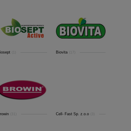
iosept
Biovita
(1)
(17)
rowin
Cell- Fast Sp. z.o.o
(31)
(3)