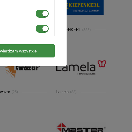
enar
KIEPENKERL
(1)
(353)
twierdzam wszystkie
wazar
Lamela
(25)
(83)