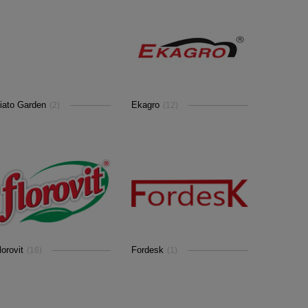
iato Garden
Ekagro
(2)
(12)
lorovit
Fordesk
(16)
(1)