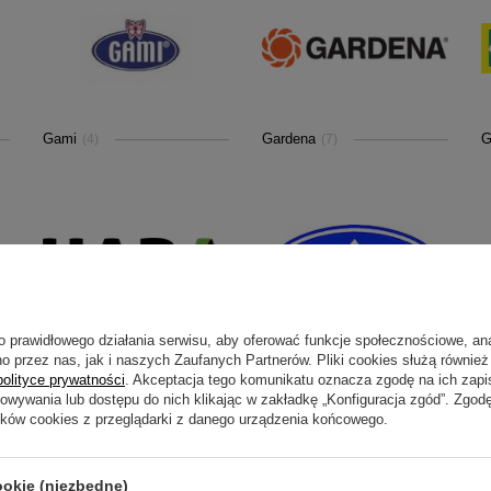
Gami
Gardena
G
(4)
(7)
o prawidłowego działania serwisu, aby oferować funkcje społecznościowe, an
o przez nas, jak i naszych Zaufanych Partnerów. Pliki cookies służą również 
HABA
Himal
H
(4)
(8)
polityce prywatności
. Akceptacja tego komunikatu oznacza zgodę na ich zap
howywania lub dostępu do nich klikając w zakładkę „Konfiguracja zgód”. Zg
ików cookies z przeglądarki z danego urządzenia końcowego.
ookie (niezbędne)