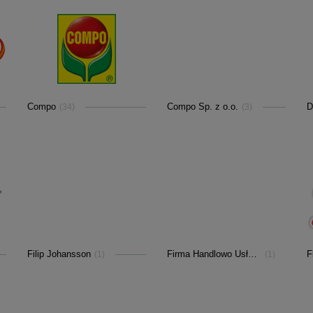
Compo
Compo Sp. z o.o.
D
(34)
(3)
Filip Johansson
Firma Handlowo Usługowa PRO-DENT Jacek K
F
(1)
(1)