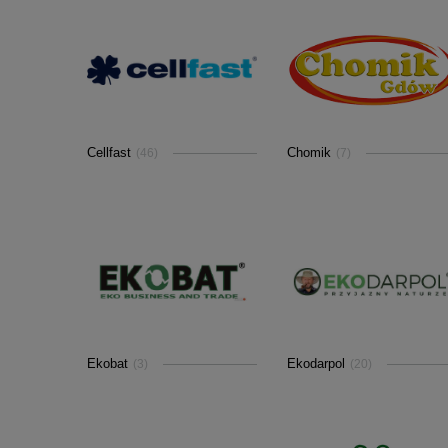
Cellfast
Chomik
(46)
(7)
Ekobat
Ekodarpol
(3)
(20)