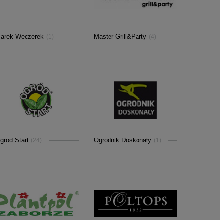
arek Weczerek
Master Grill&Party
(1)
(4)
gród Start
Ogrodnik Doskonały
(24)
(1)