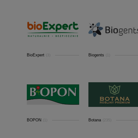
BioExpert
Biogents
(3)
(1)
BOPON
Botana
(1)
(235)