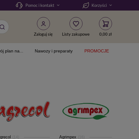
Pomoc i kontakt
Korzyści
Zaloguj się
Listy zakupowe
0,00 zł
ój plan na...
Nawozy i preparaty
PROMOCJE
grecol
Agrimpex
(14)
(16)