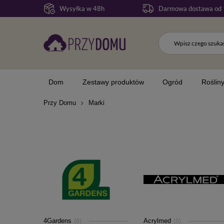
Wysyłka w 48h
Darmowa dostawa od 
Dom
Zestawy produktów
Ogród
Roślin
Przy Domu
Marki
4Gardens
Acrylmed
(8)
(5)