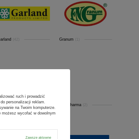
arland
Granum
(42)
(1)
alizować ruch i prowadzić
do personalizacji reklam.
ome Garden
ICB Pharma
(2)
(2)
isywanie na Twoim komputerze.
odę możesz wycofać w dowolnym
Zawsze aktywne