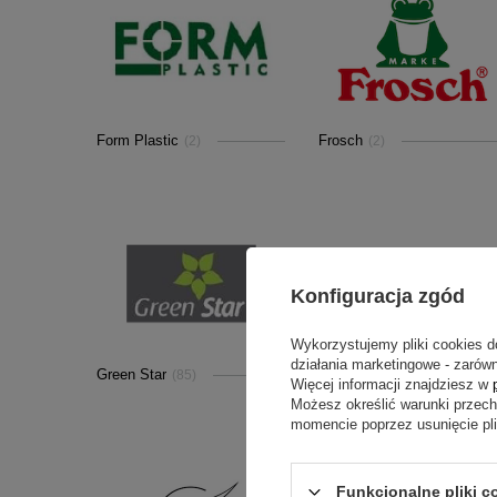
Form Plastic
Frosch
(2)
(2)
Konfiguracja zgód
Wykorzystujemy pliki cookies d
działania marketingowe - zarówn
Green Star
GREENMILL
(85)
(14)
Więcej informacji znajdziesz w
Możesz określić warunki przec
momencie poprzez usunięcie pl
Funkcjonalne pliki c