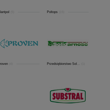
lantpol
Poltops
(5)
(15)
roven
Przedsiębiorstwo Solidarność
(4)
(1)