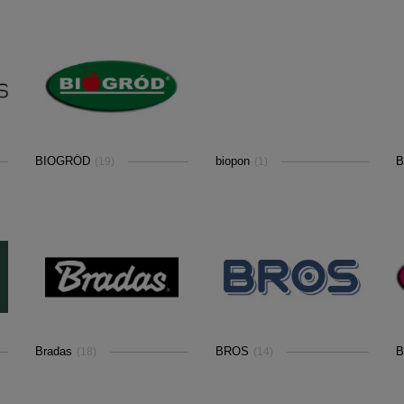
BIOGRÓD
biopon
B
(19)
(1)
Bradas
BROS
B
(18)
(14)