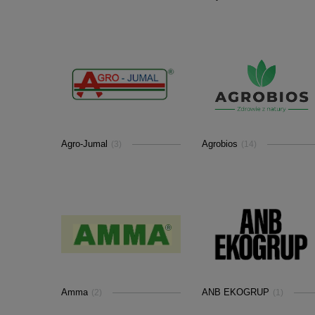
Agro-Jumal
Agrobios
(3)
(14)
Amma
ANB EKOGRUP
(2)
(1)