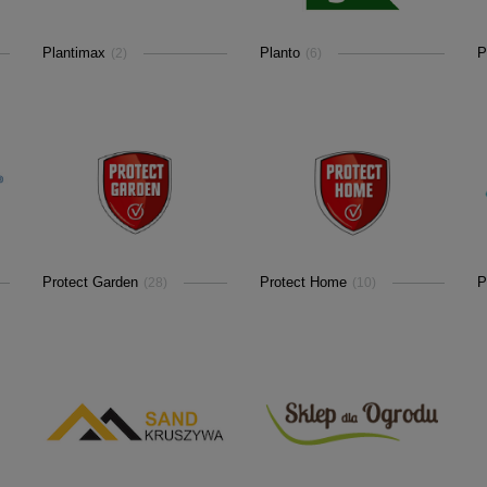
Plantimax
Planto
P
(2)
(6)
Protect Garden
Protect Home
P
(28)
(10)