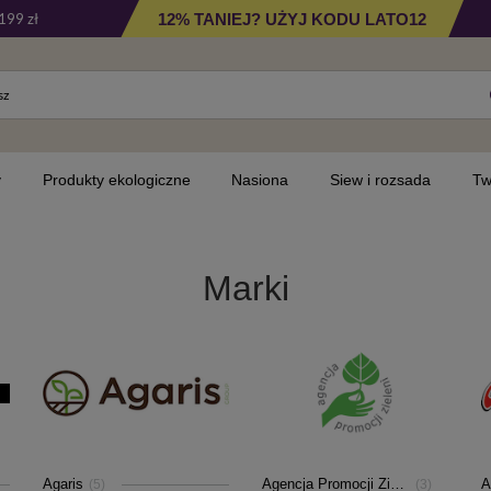
12% TANIEJ? UŻYJ KODU LATO12
199 zł
y
Produkty ekologiczne
Nasiona
Siew i rozsada
Tw
Marki
Agaris
Agencja Promocji Zieleni
A
(5)
(3)