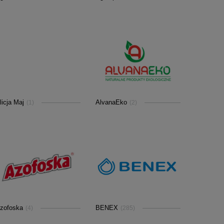
licja Maj
AlvanaEko
(1)
(2)
zofoska
BENEX
(4)
(285)