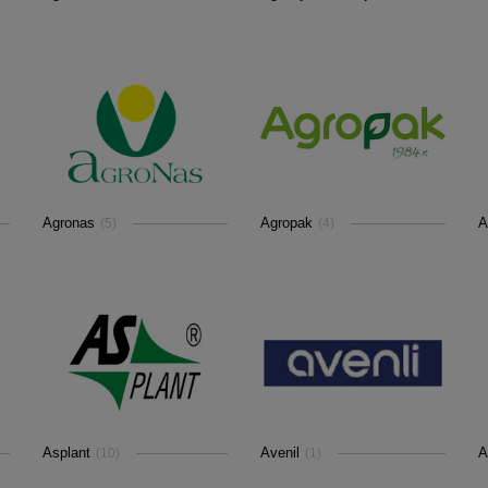
Agronas
Agropak
A
(5)
(4)
Asplant
Avenil
A
(10)
(1)