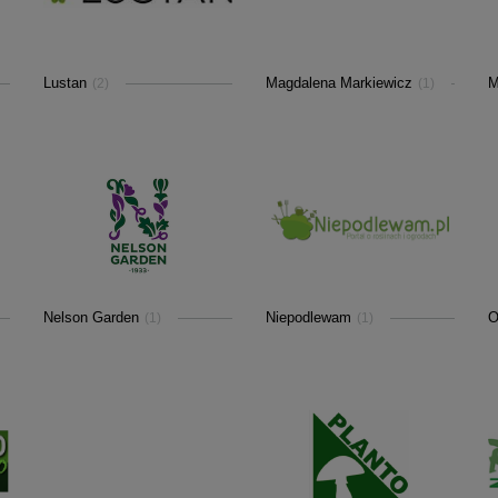
Lustan
Magdalena Markiewicz
M
(2)
(1)
Nelson Garden
Niepodlewam
O
(1)
(1)