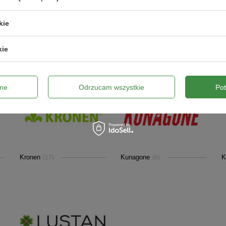
kie
kie
JRK
Kard
K
(7)
(1)
ne
Odrzucam wszystkie
Po
Kronen
Kunagone
K
(17)
(6)