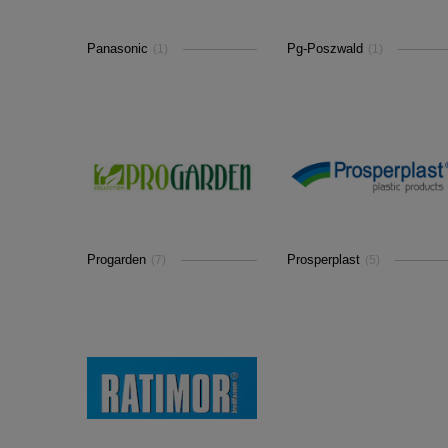
Panasonic
Pg-Poszwald
(1)
(1)
Progarden
Prosperplast
(7)
(5)