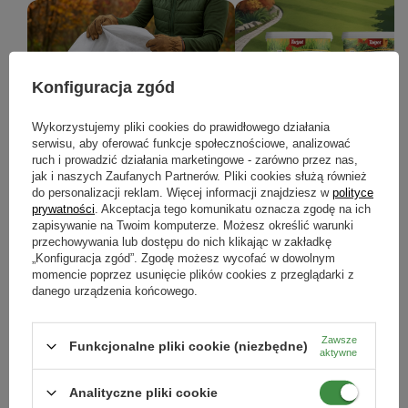
Konfiguracja zgód
Prace w ogrodzie w listopadzie -
Jesienne nawożenie roślin – j
Wykorzystujemy pliki cookies do prawidłowego działania
serwisu, aby oferować funkcje społecznościowe, analizować
kompletny poradnik, jak
przygotować ogród na zimę?
ruch i prowadzić działania marketingowe - zarówno przez nas,
przygotować ogród do zimy
jak i naszych Zaufanych Partnerów. Pliki cookies służą również
Jesienne nawożenie to kluczowy k
do personalizacji reklam. Więcej informacji znajdziesz w
polityce
który pomoże wzmocnić rośliny przed
Jesienne prace w ogrodzie: pielęgnacja
nadejściem zimy i przygotować je
prywatności
. Akceptacja tego komunikatu oznacza zgodę na ich
roślin, ochrona przed mrozem,
bujnego wzrostu wiosną.
zapisywanie na Twoim komputerze. Możesz określić warunki
nawożenie i porządki. Sprawdź, jak
przechowywania lub dostępu do nich klikając w zakładkę
przygotować ogród do zimy krok po
kroku.
„Konfiguracja zgód”. Zgodę możesz wycofać w dowolnym
momencie poprzez usunięcie plików cookies z przeglądarki z
danego urządzenia końcowego.
CZYTAJ WIĘCEJ
CZYTAJ WIĘCEJ
Zawsze
Funkcjonalne pliki cookie (niezbędne)
aktywne
ZOBACZ WSZYSTKIE
Analityczne pliki cookie