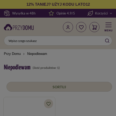
12% TANIEJ? UŻYJ KODU LATO12
Wysyłka w 48h
Opinie 4.9/5
Korzyści
Przy Domu
Niepodlewam
Niepodlewam
(ilość produktów:
1
)
SORTUJ