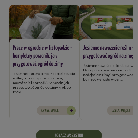
Prace w ogrodzie w listopadzie -
Jesienne nawożenie roślin – j
kompletny poradnik, jak
przygotować ogród na zimę?
przygotować ogród do zimy
Jesienne nawożenie to kluczowy k
który pomoże wzmocnić rośliny przed
Jesienne prace w ogrodzie: pielęgnacja
nadejściem zimy i przygotować je
roślin, ochrona przed mrozem,
bujnego wzrostu wiosną.
nawożenie i porządki. Sprawdź, jak
przygotować ogród do zimy krok po
kroku.
CZYTAJ WIĘCEJ
CZYTAJ WIĘCEJ
ZOBACZ WSZYSTKIE