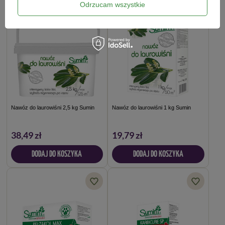
Odrzucam wszystkie
Nawóz do laurowiśni 2,5 kg Sumin
Nawóz do laurowiśni 1 kg Sumin
38,49 zł
19,79 zł
DODAJ DO KOSZYKA
DODAJ DO KOSZYKA