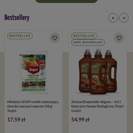
Bestsellery
BESTSELLER
BESTSELLER
100% NATURALNY
Miedzian 50 WP środek zwalczający
Zestaw Ekopomidor Vegano – 3x1 l
choroby warzyw i owoców 100 g
Naturalny Nawóz Ekologiczny (Trzeci
Target
Gratis)
17,59 zł
54,99 zł