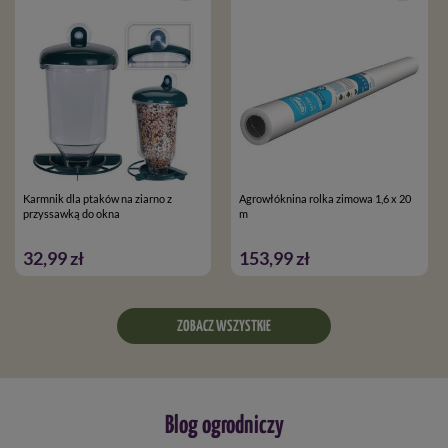
Karmnik dla ptaków na ziarno z
Agrowłóknina rolka zimowa 1,6 x 20
przyssawką do okna
m
32,99 zł
153,99 zł
ZOBACZ WSZYSTKIE
Blog ogrodniczy