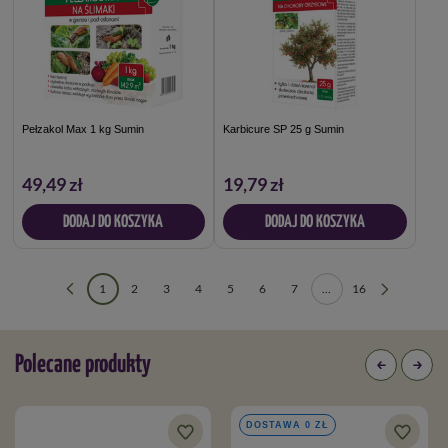
Pełzakol Max 1 kg Sumin
Karbicure SP 25 g Sumin
49,49 zł
19,79 zł
DODAJ DO KOSZYKA
DODAJ DO KOSZYKA
1
2
3
4
5
6
7
...
16
Polecane produkty
DOSTAWA 0 ZŁ