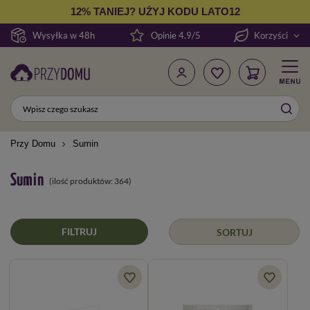
12% TANIEJ? UŻYJ KODU LATO12
Wysyłka w 48h
Opinie 4.9/5
Korzyści
Przy Domu
Sumin
Sumin
(ilość produktów:
364
)
FILTRUJ
SORTUJ