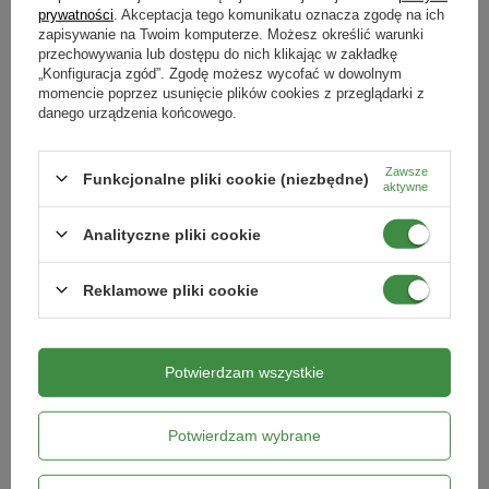
prywatności
. Akceptacja tego komunikatu oznacza zgodę na ich
DODAJ DO KOSZYKA
DODAJ DO KOSZYKA
zapisywanie na Twoim komputerze. Możesz określić warunki
przechowywania lub dostępu do nich klikając w zakładkę
„Konfiguracja zgód”. Zgodę możesz wycofać w dowolnym
momencie poprzez usunięcie plików cookies z przeglądarki z
danego urządzenia końcowego.
Zawsze
Funkcjonalne pliki cookie (niezbędne)
aktywne
Analityczne pliki cookie
Reklamowe pliki cookie
SOS na stres przymrozki 50 ml
Pasta przeciw zgryzaniu 1 l Sumin
Sumin
Potwierdzam wszystkie
17,59 zł
42,48 zł
DODAJ DO KOSZYKA
DODAJ DO KOSZYKA
Potwierdzam wybrane