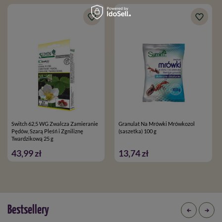
Switch 62,5 WG Zwalcza Zamieranie
Granulat Na Mrówki Mrówkozol
Pędów, Szarą Pleśń i Zgniliznę
(saszetka) 100 g
Twardzikową 25 g
43,99 zł
13,74 zł
Bestsellery