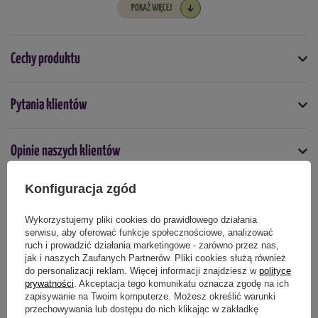
- Bezpieczna aplikacja -
 forma granulatu pozwala na 
POKAŻ WIĘCEJ
precyzyjne zastosowanie bez bezpośredniego kontaktu z 
preparatem.
Cechy produktu
Jak działa:
Granulat na krety działa w glebie, emitując zapachy i składniki, 
Symbol
Pytania klientów
które są nieprzyjemne dla kretów, co powoduje, że ssaki te 
5907102057435
stopniowo opuszczają miejsce działania preparatu. Dzięki temu 
zmniejsza się ilość wykopanych kopców i uszkodzeń trawnika 
Opinie naszych klientów
Podmiot odpowiedzialny za ten produkt na terenie UE
Więcej
lub grządek w ogrodzie.
Konfiguracja zgód
Zastosowanie:
Doskonale sprawdza się na ścieżkach między blokami, kortach 
Produkty powiązane
Wykorzystujemy pliki cookies do prawidłowego działania
tenisowych, pasach startowych lotnisk, nasypach kolejowych, a 
serwisu, aby oferować funkcje społecznościowe, analizować
ruch i prowadzić działania marketingowe - zarówno przez nas,
także przy konstrukcjach ziemnych i hydrotechnicznych, gdzie 
jak i naszych Zaufanych Partnerów. Pliki cookies służą również
stabilność podłoża ma kluczowe znaczenie.
do personalizacji reklam. Więcej informacji znajdziesz w
polityce
prywatności
. Akceptacja tego komunikatu oznacza zgodę na ich
zapisywanie na Twoim komputerze. Możesz określić warunki
Dawkowanie:
przechowywania lub dostępu do nich klikając w zakładkę