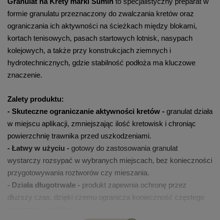
Granulat na Krety marki Sumin
 to specjalistyczny preparat w 
formie granulatu przeznaczony do zwalczania kretów oraz 
ograniczania ich aktywności na ścieżkach między blokami, 
kortach tenisowych, pasach startowych lotnisk, nasypach 
kolejowych, a także przy konstrukcjach ziemnych i 
hydrotechnicznych, gdzie stabilność podłoża ma kluczowe 
znaczenie.
Zalety produktu:
- Skuteczne ograniczanie aktywności kretów -
 granulat działa 
w miejscu aplikacji, zmniejszając ilość kretowisk i chroniąc 
powierzchnię trawnika przed uszkodzeniami.
- Łatwy w użyciu -
 gotowy do zastosowania granulat 
wystarczy rozsypać w wybranych miejscach, bez konieczności 
przygotowywania roztworów czy mieszania.
- Działa długotrwale -
 produkt zapewnia ochronę przez 
dłuższy czas, dzięki czemu ogranicza konieczność częstego 
powtarzania zabiegów.