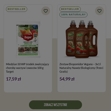
BESTSELLER
BESTSELLER
100% NATURALNY
Miedzian 50 WP środek zwalczający
Zestaw Ekopomidor Vegano – 3x1 l
choroby warzyw i owoców 100 g
Naturalny Nawóz Ekologiczny (Trzeci
Target
Gratis)
17,59 zł
54,99 zł
ZOBACZ WSZYSTKIE