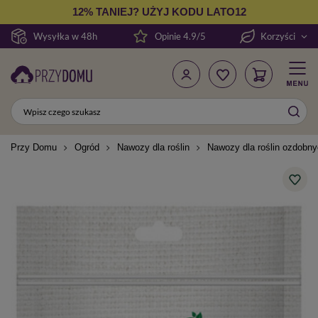
12% TANIEJ? UŻYJ KODU LATO12
Wysyłka w 48h
Opinie 4.9/5
Korzyści
Przy Domu
Ogród
Nawozy dla roślin
Nawozy dla roślin ozdobn