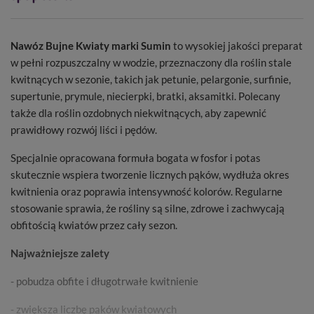
Nawóz Bujne Kwiaty marki Sumin
to wysokiej jakości preparat
w pełni rozpuszczalny w wodzie, przeznaczony dla roślin stale
kwitnących w sezonie, takich jak petunie, pelargonie, surfinie,
supertunie, prymule, niecierpki, bratki, aksamitki. Polecany
także dla roślin ozdobnych niekwitnących, aby zapewnić
prawidłowy rozwój liści i pędów.
Specjalnie opracowana formuła bogata w fosfor i potas
skutecznie wspiera tworzenie licznych pąków, wydłuża okres
kwitnienia oraz poprawia intensywność kolorów. Regularne
stosowanie sprawia, że rośliny są silne, zdrowe i zachwycają
obfitością kwiatów przez cały sezon.
Najważniejsze zalety
- pobudza obfite i długotrwałe kwitnienie
- zwiększa liczbę pąków kwiatowych