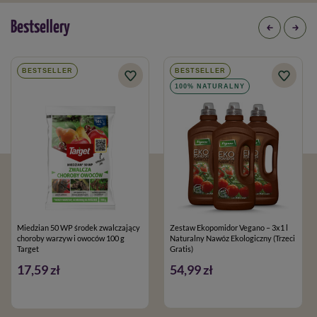
Bestsellery
BESTSELLER
BESTSELLER
100% NATURALNY
Miedzian 50 WP środek zwalczający
Zestaw Ekopomidor Vegano – 3x1 l
choroby warzyw i owoców 100 g
Naturalny Nawóz Ekologiczny (Trzeci
Target
Gratis)
17,59 zł
54,99 zł