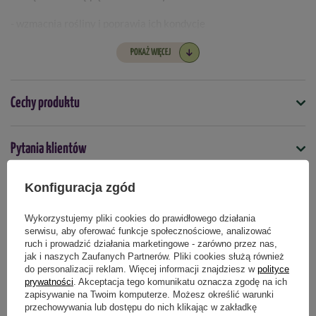
- wzmacnia rośliny i poprawia ich kondycję
- intensyfikuje kolory kwiatów
POKAŻ WIĘCEJ
- uniwersalne zastosowanie do wielu gatunków roślin
Cechy produktu
Dawkowanie:
Kiedy stosować:
Symbol
Pytania klientów
5907102057411
Tuż przed kwitnieniem – aby pobudzić rośliny do wytwarzania
pąków
Konfiguracja zgód
Opinie naszych klientów
Podmiot odpowiedzialny za ten produkt na terenie UE
Więcej
W trakcie kwitnienia – regularnie, aż do końca sezonu
Wykorzystujemy pliki cookies do prawidłowego działania
serwisu, aby oferować funkcje społecznościowe, analizować
Jak przygotować roztwór:
ruch i prowadzić działania marketingowe - zarówno przez nas,
jak i naszych Zaufanych Partnerów. Pliki cookies służą również
Produkty powiązane
- 4 g nawozu (sypkiego) rozpuścić w 2 litrach wody
do personalizacji reklam. Więcej informacji znajdziesz w
polityce
prywatności
. Akceptacja tego komunikatu oznacza zgodę na ich
- Stosować z każdym podlewaniem
zapisywanie na Twoim komputerze. Możesz określić warunki
przechowywania lub dostępu do nich klikając w zakładkę
100% NATURALNY