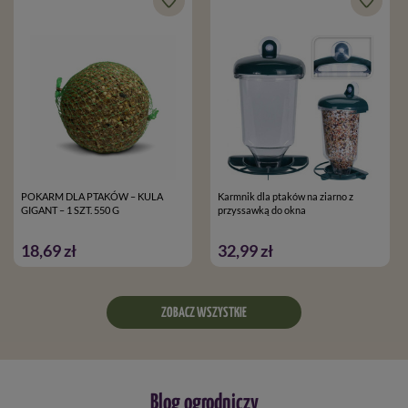
POKARM DLA PTAKÓW – KULA
Karmnik dla ptaków na ziarno z
GIGANT – 1 SZT. 550 G
przyssawką do okna
18,69 zł
32,99 zł
ZOBACZ WSZYSTKIE
Blog ogrodniczy