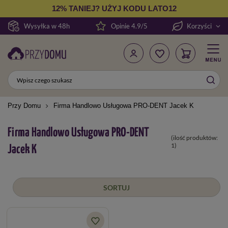
12% TANIEJ? UŻYJ KODU LATO12
Wysyłka w 48h
Opinie 4.9/5
Korzyści
Przy Domu
Firma Handlowo Usługowa PRO-DENT Jacek K
Firma Handlowo Usługowa PRO-DENT
(ilość produktów:
1
)
Jacek K
SORTUJ