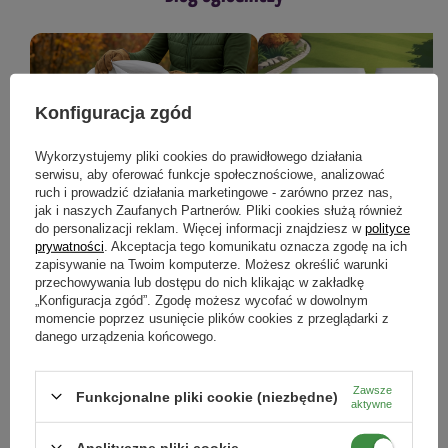
Konfiguracja zgód
Wykorzystujemy pliki cookies do prawidłowego działania
Prace w ogrodzie w listopadzie -
Jesienne nawożenie roślin – j
serwisu, aby oferować funkcje społecznościowe, analizować
ruch i prowadzić działania marketingowe - zarówno przez nas,
kompletny poradnik, jak
przygotować ogród na zimę?
jak i naszych Zaufanych Partnerów. Pliki cookies służą również
przygotować ogród do zimy
do personalizacji reklam. Więcej informacji znajdziesz w
polityce
Jesienne nawożenie to kluczowy k
który pomoże wzmocnić rośliny przed
prywatności
. Akceptacja tego komunikatu oznacza zgodę na ich
Jesienne prace w ogrodzie: pielęgnacja
nadejściem zimy i przygotować je
zapisywanie na Twoim komputerze. Możesz określić warunki
roślin, ochrona przed mrozem,
bujnego wzrostu wiosną.
przechowywania lub dostępu do nich klikając w zakładkę
nawożenie i porządki. Sprawdź, jak
„Konfiguracja zgód”. Zgodę możesz wycofać w dowolnym
przygotować ogród do zimy krok po
kroku.
momencie poprzez usunięcie plików cookies z przeglądarki z
danego urządzenia końcowego.
CZYTAJ WIĘCEJ
CZYTAJ WIĘCEJ
Zawsze
Funkcjonalne pliki cookie (niezbędne)
aktywne
Analityczne pliki cookie