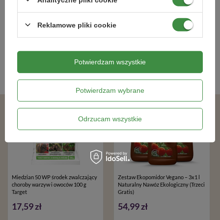
ZOBACZ WSZYSTKIE
Reklamowe pliki cookie
Bestsellery
Potwierdzam wszystkie
BESTSELLER
BESTSELLER
100% NATURALNY
Potwierdzam wybrane
Odrzucam wszystkie
Miedzian 50 WP środek zwalczający
Zestaw Ekopomidor Vegano – 3x1 l
choroby warzyw i owoców 100 g
Naturalny Nawóz Ekologiczny (Trzeci
Target
Gratis)
17,59 zł
54,99 zł