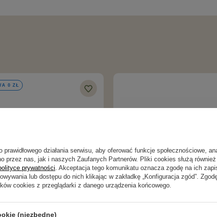
A 0 ZŁ
o prawidłowego działania serwisu, aby oferować funkcje społecznościowe, an
o przez nas, jak i naszych Zaufanych Partnerów. Pliki cookies służą również 
polityce prywatności
. Akceptacja tego komunikatu oznacza zgodę na ich zap
howywania lub dostępu do nich klikając w zakładkę „Konfiguracja zgód”. Zg
ików cookies z przeglądarki z danego urządzenia końcowego.
ookie (niezbędne)