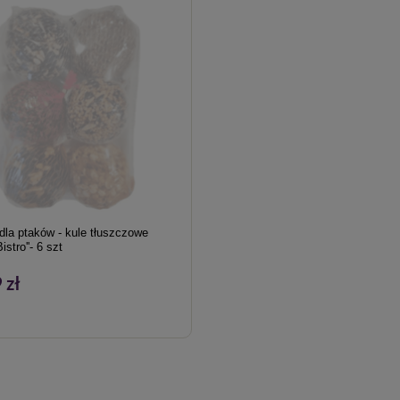
la ptaków - kule tłuszczowe
istro''- 6 szt
 zł