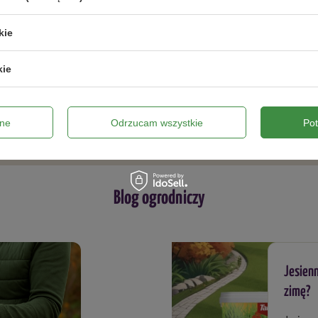
knina rolka zimowa 1,6 x 20 m
POKARM DLA PTAKÓW – KULA 
– 1 SZT. 550 G
kie
9 zł
18,69 zł
kie
ZOBACZ WSZYSTKIE
ne
Odrzucam wszystkie
Po
Blog ogrodniczy
Jesienn
zimę?