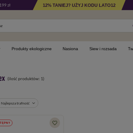
12% TANIEJ? UŻYJ KODU LATO12
199 zł
y
Produkty ekologiczne
Nasiona
Siew i rozsada
Tw
ex
(ilość produktów:
1
)
Najlepsza trafność
TĘPNY