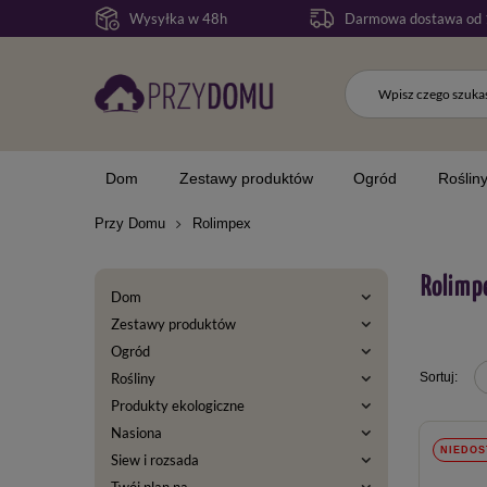
Wysyłka w 48h
Darmowa dostawa od 
Dom
Zestawy produktów
Ogród
Roślin
Przy Domu
Rolimpex
Rolimp
Dom
Zestawy produktów
Ogród
Rośliny
Produkty ekologiczne
Nasiona
NIEDOS
Siew i rozsada
Twój plan na...