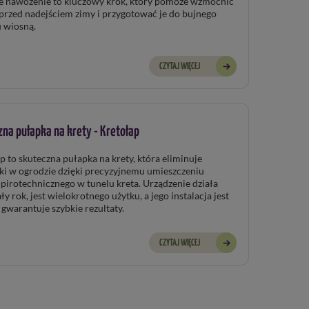
e nawożenie to kluczowy krok, który pomoże wzmocnić
 przed nadejściem zimy i przygotować je do bujnego
 wiosną.
CZYTAJ WIĘCEJ
na pułapka na krety - Kretołap
p to skuteczna pułapka na krety, która eliminuje
ki w ogrodzie dzięki precyzyjnemu umieszczeniu
ła
o instalacja jest
prosta i gwarantuje szybkie rezultaty.
CZYTAJ WIĘCEJ