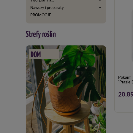
Nawozy i preparaty
PROMOCJE
Strefy roślin
DOM
Pokarm d
''Ptasie B
20,89