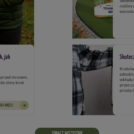
Jesienn
rośliny
wzrostu
k, jak
Skutecz
Kretoła
szkodni
 mrozem,
wkładu pirotechnicznego w tunelu kreta. Urządzenie dzia
krok
przez cały rok, jest wielokrotnego użytku, a jeg
TAJ WIĘCEJ
ZOBACZ WSZYSTKIE