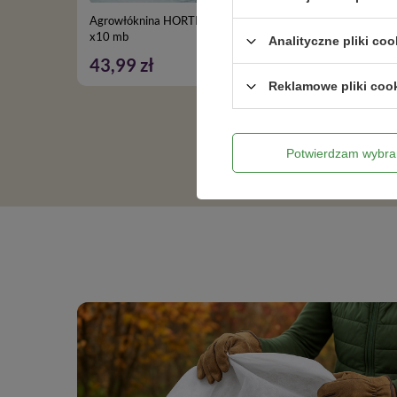
Agrowłóknina HORTI-LINE zimowa 2,10 m
Agrowłó
x10 mb
Analityczne pliki coo
43,99 zł
153,9
Reklamowe pliki coo
Potwierdzam wybra