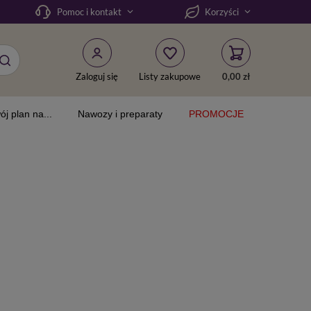
Pomoc i kontakt
Korzyści
Zaloguj się
Listy zakupowe
0,00 zł
ój plan na...
Nawozy i preparaty
PROMOCJE