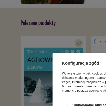
Polecane produkty
DOSTAW
Konfiguracja zgód
Wykorzystujemy pliki cookies d
działania marketingowe - zarówn
Więcej informacji znajdziesz w
Możesz określić warunki przec
momencie poprzez usunięcie pl
Funkcjonalne pliki c