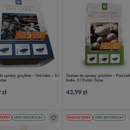
o uprawy grzybów – Shii-take – 3 l
Zestaw do uprawy grzybów – Pieczar
Grow
biała– 3 l Exotic Grow
 zł
43,99 zł
TĘPNY
100% NATURALNY
NIEDOSTĘPNY
100% NATURALNY