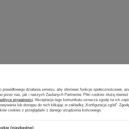
o prawidłowego działania serwisu, aby oferować funkcje społecznościowe, an
o przez nas, jak i naszych Zaufanych Partnerów. Pliki cookies służą również 
polityce prywatności
. Akceptacja tego komunikatu oznacza zgodę na ich zap
howywania lub dostępu do nich klikając w zakładkę „Konfiguracja zgód”. Zg
ików cookies z przeglądarki z danego urządzenia końcowego.
ookie (niezbędne)