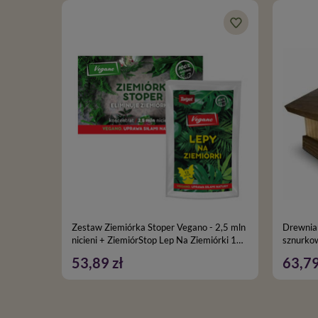
Zestaw Ziemiórka Stoper Vegano - 2,5 mln
Drewnian
nicieni + ZiemiórStop Lep Na Ziemiórki 12
sznurk
szt Vegano
53,89 zł
63,79