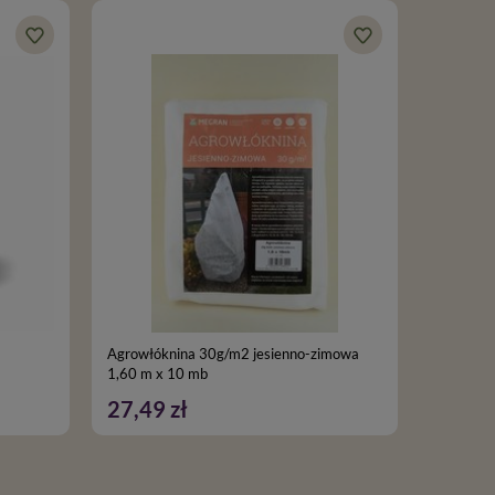
DOSTAW
Agrowłóknina 30g/m2 jesienno-zimowa
Agrowłók
1,60 m x 10 mb
27,49 zł
153,9