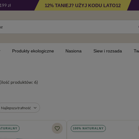
12% TANIEJ? UŻYJ KODU LATO12
199 zł
y
Produkty ekologiczne
Nasiona
Siew i rozsada
Tw
(ilość produktów:
6
)
Najlepsza trafność
ATURALNY
100% NATURALNY