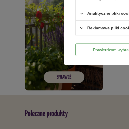
Analityczne pliki coo
Reklamowe pliki coo
Potwierdzam wybra
SPRAWDŹ
Polecane produkty