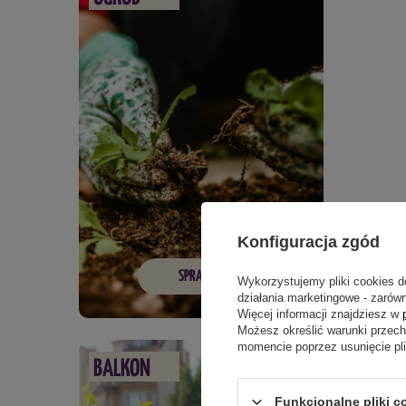
Konfiguracja zgód
SPRAWDŹ
Wykorzystujemy pliki cookies d
działania marketingowe - zarówn
Więcej informacji znajdziesz w
Możesz określić warunki przec
momencie poprzez usunięcie pl
BALKON
Funkcjonalne pliki c