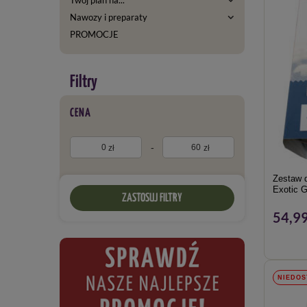
Nawozy i preparaty
PROMOCJE
CENA
-
zł
zł
Zestaw d
Exotic 
ZASTOSUJ FILTRY
54,99
NIEDOS