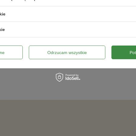
kie
kie
ne
Odrzucam wszystkie
Po