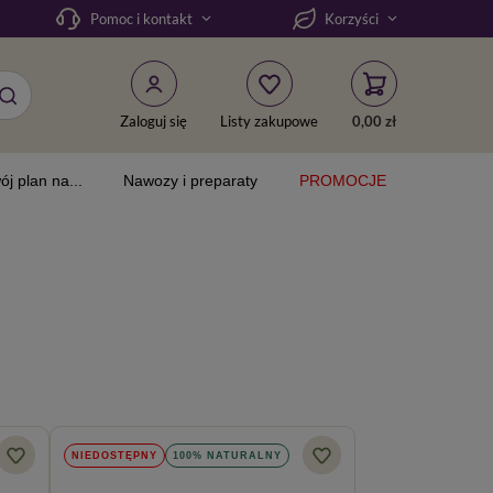
Pomoc i kontakt
Korzyści
Zaloguj się
Listy zakupowe
0,00 zł
ój plan na...
Nawozy i preparaty
PROMOCJE
NIEDOSTĘPNY
100% NATURALNY