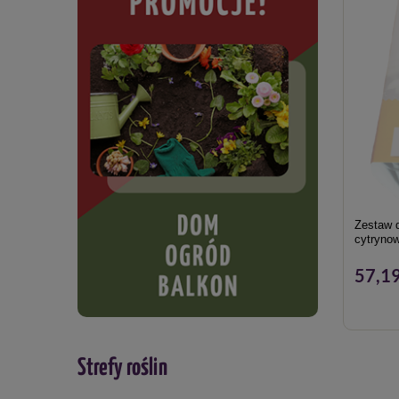
Zestaw 
cytrynow
57,19
Strefy roślin