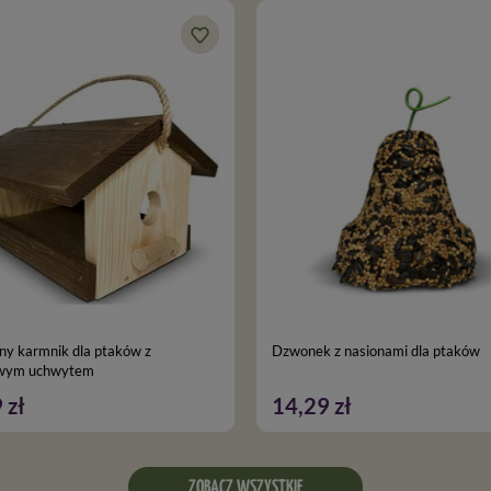
y karmnik dla ptaków z
Dzwonek z nasionami dla ptaków
owym uchwytem
 zł
14,29 zł
ZOBACZ WSZYSTKIE