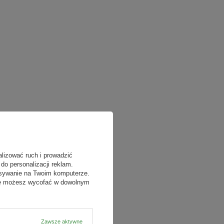
alizować ruch i prowadzić
do personalizacji reklam.
isywanie na Twoim komputerze.
odę możesz wycofać w dowolnym
Zawsze aktywne