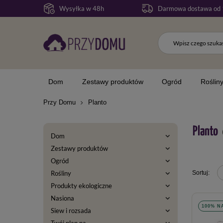
Wysyłka w 48h
Darmowa dostawa od 
Dom
Zestawy produktów
Ogród
Roślin
Przy Domu
Planto
Planto
Dom
Zestawy produktów
Ogród
Rośliny
Produkty ekologiczne
Nasiona
100% N
Siew i rozsada
Twój plan na...