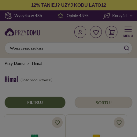
12% TANIEJ? UŻYJ KODU LATO12
Wysyłka w 48h
Opinie 4.9/5
Korzyści
Przy Domu
Himal
Himal
(ilość produktów:
8
)
FILTRUJ
SORTUJ