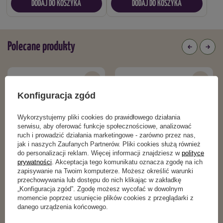
DODAJ DO KOSZYKA
DODAJ DO KOSZYKA
Polecane produkty
Konfiguracja zgód
Wykorzystujemy pliki cookies do prawidłowego działania
serwisu, aby oferować funkcje społecznościowe, analizować
ruch i prowadzić działania marketingowe - zarówno przez nas,
jak i naszych Zaufanych Partnerów. Pliki cookies służą również
do personalizacji reklam. Więcej informacji znajdziesz w
polityce
prywatności
. Akceptacja tego komunikatu oznacza zgodę na ich
zapisywanie na Twoim komputerze. Możesz określić warunki
przechowywania lub dostępu do nich klikając w zakładkę
Pokarm dla ptaków - słonecznik
POKARM DLA PTAKÓW – KULA
„Konfiguracja zgód”. Zgodę możesz wycofać w dowolnym
czarny 1 litr
GIGANT – 1 SZT. 550 G
momencie poprzez usunięcie plików cookies z przeglądarki z
danego urządzenia końcowego.
16,49 zł
18,69 zł