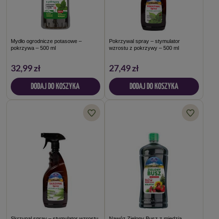
Mydło ogrodnicze potasowe –
Pokrzywal spray – stymulator
pokrzywa – 500 ml
wzrostu z pokrzywy – 500 ml
32,99 zł
27,49 zł
DODAJ DO KOSZYKA
DODAJ DO KOSZYKA
Skrzypal spray – stymulator wzrostu
Nawóz Zielony Busz z miedzią,