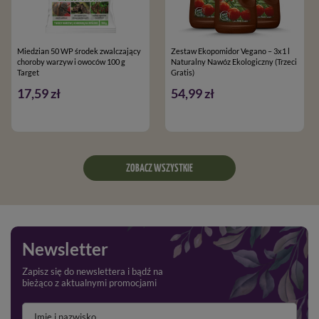
Miedzian 50 WP środek zwalczający
Zestaw Ekopomidor Vegano – 3x1 l
choroby warzyw i owoców 100 g
Naturalny Nawóz Ekologiczny (Trzeci
Target
Gratis)
17,59 zł
54,99 zł
ZOBACZ WSZYSTKIE
Newsletter
Zapisz się do newslettera i bądź na
bieżąco z aktualnymi promocjami