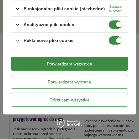
Zawsze
Funkcjonalne pliki cookie (niezbędne)
aktywne
ZOBACZ WSZYSTKIE
Analityczne pliki cookie
Reklamowe pliki cookie
Blog ogrodniczy
Potwierdzam wszystkie
Potwierdzam wybrane
Odrzucam wszystkie
Prace w ogrodzie w listopadzie -
Jesienne nawożenie roślin – j
kompletny poradnik, jak
przygotować ogród na zimę?
przygotować ogród do zimy
Jesienne nawożenie to kluczowy k
który pomoże wzmocnić rośliny przed
Jesienne prace w ogrodzie: pielęgnacja
nadejściem zimy i przygotować je
roślin, ochrona przed mrozem,
bujnego wzrostu wiosną.
nawożenie i porządki. Sprawdź, jak