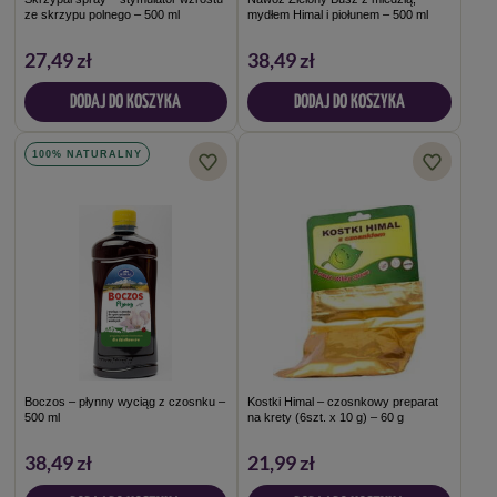
ze skrzypu polnego – 500 ml
mydłem Himal i piołunem – 500 ml
27,49 zł
38,49 zł
DODAJ DO KOSZYKA
DODAJ DO KOSZYKA
100% NATURALNY
Boczos – płynny wyciąg z czosnku –
Kostki Himal – czosnkowy preparat
500 ml
na krety (6szt. x 10 g) – 60 g
38,49 zł
21,99 zł