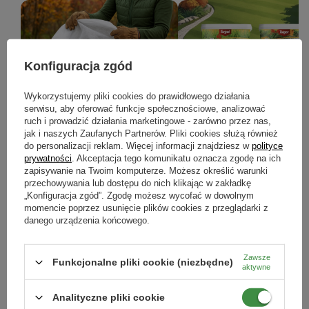
Konfiguracja zgód
Prace w ogrodzie w listopadzie -
Jesienne nawożenie roślin – j
Wykorzystujemy pliki cookies do prawidłowego działania
serwisu, aby oferować funkcje społecznościowe, analizować
kompletny poradnik, jak
przygotować ogród na zimę?
ruch i prowadzić działania marketingowe - zarówno przez nas,
przygotować ogród do zimy
jak i naszych Zaufanych Partnerów. Pliki cookies służą również
Jesienne nawożenie to kluczowy k
do personalizacji reklam. Więcej informacji znajdziesz w
polityce
który pomoże wzmocnić rośliny przed
Jesienne prace w ogrodzie: pielęgnacja
nadejściem zimy i przygotować je
prywatności
. Akceptacja tego komunikatu oznacza zgodę na ich
roślin, ochrona przed mrozem,
bujnego wzrostu wiosną.
zapisywanie na Twoim komputerze. Możesz określić warunki
nawożenie i porządki. Sprawdź, jak
przechowywania lub dostępu do nich klikając w zakładkę
przygotować ogród do zimy krok po
kroku.
„Konfiguracja zgód”. Zgodę możesz wycofać w dowolnym
momencie poprzez usunięcie plików cookies z przeglądarki z
danego urządzenia końcowego.
CZYTAJ WIĘCEJ
CZYTAJ WIĘCEJ
Zawsze
Funkcjonalne pliki cookie (niezbędne)
aktywne
ZOBACZ WSZYSTKIE
Analityczne pliki cookie