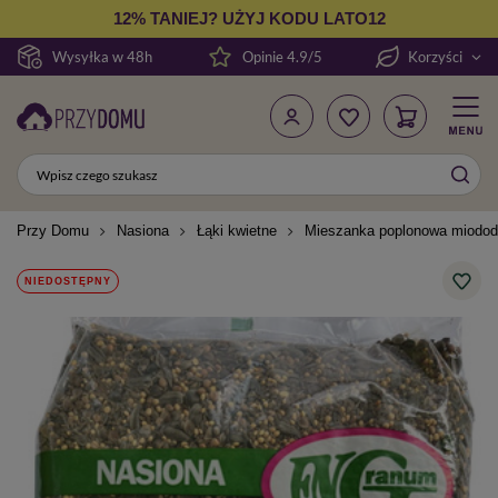
12% TANIEJ? UŻYJ KODU LATO12
Wysyłka w 48h
Opinie 4.9/5
Korzyści
Przy Domu
Nasiona
Łąki kwietne
Mieszanka poplonowa miododa
NIEDOSTĘPNY