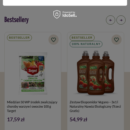
Bestsellery
BESTSELLER
BESTSELLER
100% NATURALNY
Miedzian 50 WP środek zwalczający
Zestaw Ekopomidor Vegano – 3x1 l
choroby warzyw i owoców 100 g
Naturalny Nawóz Ekologiczny (Trzeci
Target
Gratis)
17,59 zł
54,99 zł