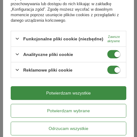
przechowywania lub dostępu do nich klikając w zakładkę
2
Opakowanie 1 kg
wystarczy do obsiania
ok. 400 m
.
„Konfiguracja zgód”. Zgodę możesz wycofać w dowolnym
momencie poprzez usunięcie plików cookies z przeglądarki z
danego urządzenia końcowego.
Norma wysiewu:
25 kg/ha
POKAŻ WIĘCEJ
Zawsze
Funkcjonalne pliki cookie (niezbędne)
aktywne
Skład
Analityczne pliki cookie
Cechy produktu
Facelia 25%
Gryka 25%
Słonecznik 15%
Reklamowe pliki cookie
Symbol
Pytania klientów
Olejarka Abisyńska 5%
5903116994698
Gorczyca Biała 8%
Rzodkiew Oleista 7%
Potwierdzam wszystkie
Opinie naszych klientów
Koniczyna Perska 7%
Koniczyna Inkarnatka 5%
Potwierdzam wybrane
Koniczyna Biała 3%
Kategorie powiązane
Odrzucam wszystkie
Łąki kwietne
,