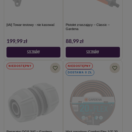
[IAI] Towar testowy - nie kasować
Pistolet zraszający – Classic –
Gardena
199,99 zł
88,99 zł
SZCZEGÓŁY
SZCZEGÓŁY
NIEDOSTĘPNY
NIEDOSTĘPNY
DOSTAWA 0 ZŁ
Reparator OGS 3/4" – Gardena
Wąż ogrodowy Comfort Flex 1/2" 20