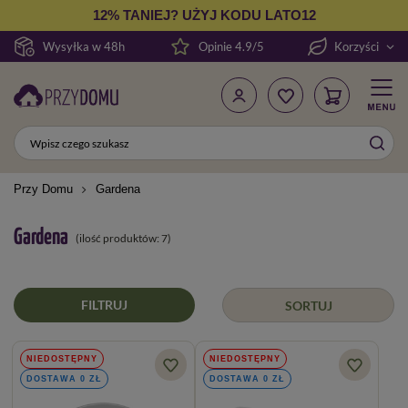
12% TANIEJ? UŻYJ KODU LATO12
Wysyłka w 48h
Opinie 4.9/5
Korzyści
Przy Domu
Gardena
Gardena
(ilość produktów:
7
)
FILTRUJ
SORTUJ
NIEDOSTĘPNY
NIEDOSTĘPNY
DOSTAWA 0 ZŁ
DOSTAWA 0 ZŁ