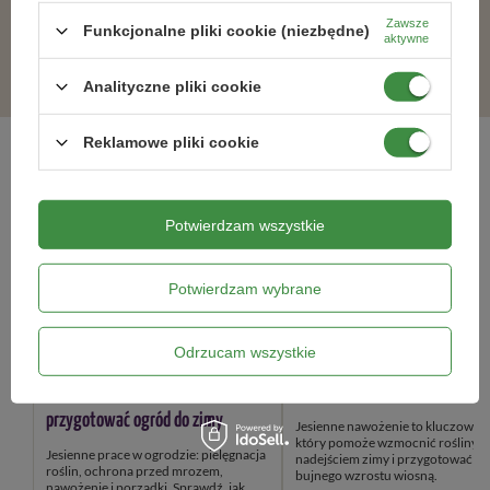
Zawsze
Funkcjonalne pliki cookie (niezbędne)
aktywne
ZOBACZ WSZYSTKIE
Analityczne pliki cookie
Reklamowe pliki cookie
Blog ogrodniczy
Potwierdzam wszystkie
Potwierdzam wybrane
Odrzucam wszystkie
Prace w ogrodzie w listopadzie -
Jesienne nawożenie roślin – j
kompletny poradnik, jak
przygotować ogród na zimę?
przygotować ogród do zimy
Jesienne nawożenie to kluczowy k
który pomoże wzmocnić rośliny przed
Jesienne prace w ogrodzie: pielęgnacja
nadejściem zimy i przygotować je
roślin, ochrona przed mrozem,
bujnego wzrostu wiosną.
nawożenie i porządki. Sprawdź, jak