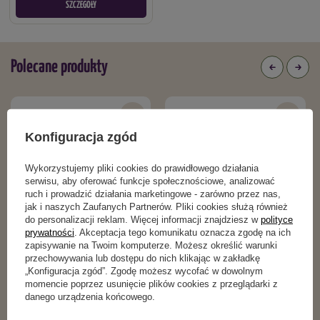
SZCZEGÓŁY
Polecane produkty
Konfiguracja zgód
Wykorzystujemy pliki cookies do prawidłowego działania
serwisu, aby oferować funkcje społecznościowe, analizować
ruch i prowadzić działania marketingowe - zarówno przez nas,
jak i naszych Zaufanych Partnerów. Pliki cookies służą również
do personalizacji reklam. Więcej informacji znajdziesz w
polityce
prywatności
. Akceptacja tego komunikatu oznacza zgodę na ich
zapisywanie na Twoim komputerze. Możesz określić warunki
przechowywania lub dostępu do nich klikając w zakładkę
Agrowłóknina HORTI-LINE zimowa
Tablice lepowe na ziemiórki, mączliki,
„Konfiguracja zgód”. Zgodę możesz wycofać w dowolnym
2,10 m x10 mb
mszyce i inne 10 szt. Target
momencie poprzez usunięcie plików cookies z przeglądarki z
danego urządzenia końcowego.
43,99 zł
16,49 zł