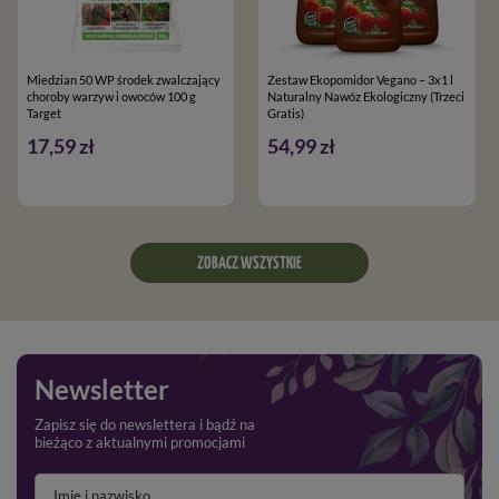
Miedzian 50 WP środek zwalczający
Zestaw Ekopomidor Vegano – 3x1 l
choroby warzyw i owoców 100 g
Naturalny Nawóz Ekologiczny (Trzeci
Target
Gratis)
17,59 zł
54,99 zł
ZOBACZ WSZYSTKIE
Newsletter
Zapisz się do newslettera i bądź na
bieżąco z aktualnymi promocjami