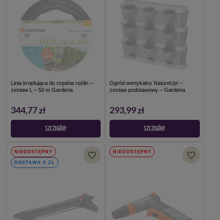
Linia kroplująca do rzędów roślin –
Ogród wertykalny NatureUp! –
zestaw L – 50 m Gardena
zestaw podstawowy – Gardena
344,77 zł
293,99 zł
SZCZEGÓŁY
SZCZEGÓŁY
NIEDOSTĘPNY
NIEDOSTĘPNY
DOSTAWA 0 ZŁ