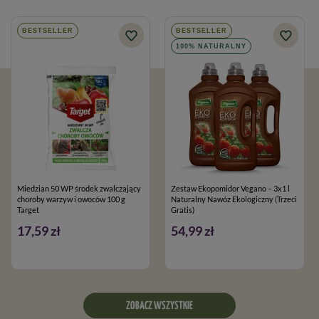
BESTSELLER
BESTSELLER
100% NATURALNY
Miedzian 50 WP środek zwalczający
Zestaw Ekopomidor Vegano – 3x1 l
choroby warzyw i owoców 100 g
Naturalny Nawóz Ekologiczny (Trzeci
Target
Gratis)
17,59 zł
54,99 zł
ZOBACZ WSZYSTKIE