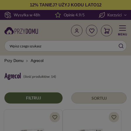
12% TANIEJ? UŻYJ KODU LATO12
Wysyłka w 48h
Opinie 4.9/5
Korzyści
Przy Domu
Agrecol
Agrecol
(ilość produktów:
14
)
FILTRUJ
SORTUJ