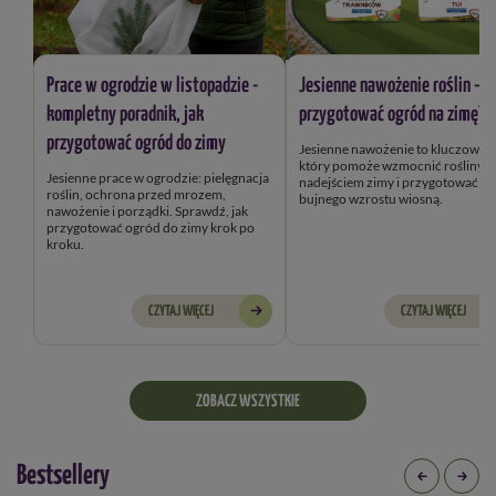
Prace w ogrodzie w listopadzie -
Jesienne nawożenie roślin – j
kompletny poradnik, jak
przygotować ogród na zimę?
przygotować ogród do zimy
Jesienne nawożenie to kluczowy k
który pomoże wzmocnić rośliny przed
Jesienne prace w ogrodzie: pielęgnacja
nadejściem zimy i przygotować je
roślin, ochrona przed mrozem,
bujnego wzrostu wiosną.
nawożenie i porządki. Sprawdź, jak
przygotować ogród do zimy krok po
kroku.
CZYTAJ WIĘCEJ
CZYTAJ WIĘCEJ
ZOBACZ WSZYSTKIE
Bestsellery