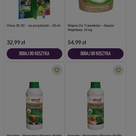
Ortus 05 SC - na przędziorki - 20 ml
Wapno Do Trawników – Nawóz
Wapniowy 10 kg
32,99 zł
54,99 zł
DODAJ DO KOSZYKA
DODAJ DO KOSZYKA
Drożdże - Stymulator Wzrostu Roślin
Konopie - Stymulator Wzrostu Roślin