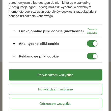
przechowywania lub dostępu do nich klikając w zakładkę
„Konfiguracja zgód”. Zgodę możesz wycofać w dowolnym
momencie poprzez usunięcie plików cookies z przeglądarki z
danego urządzenia końcowego.
Signum 33WG - Zwalcza Choroby
Opuchlak - Limit 10 g
Zawsze
Grzybowe 20 g
Funkcjonalne pliki cookie (niezbędne)
aktywne
38,49 zł
54,99 zł
Analityczne pliki cookie
SZCZEGÓŁY
SZCZEGÓŁY
Reklamowe pliki cookie
Polecane produkty
Potwierdzam wszystkie
DOSTAWA 0 ZŁ
Potwierdzam wybrane
Odrzucam wszystkie