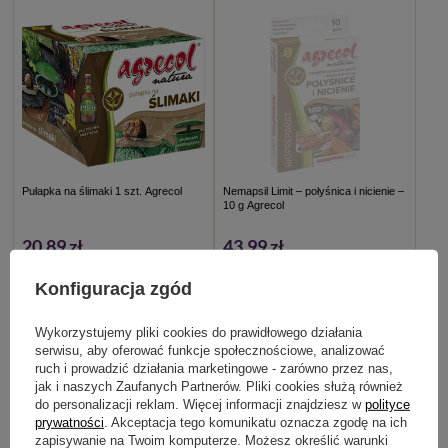
Pułapka na ślimaki 1 szt. Agrecol
Nemapsil Limit – połyśnica i nicienie –
10 g Agrecol
20,89 zł
43,99 zł
DODAJ DO KOSZYKA
SZCZEGÓŁY
Konfiguracja zgód
Wykorzystujemy pliki cookies do prawidłowego działania
NIEDOSTĘPNY
NIEDOSTĘPNY
serwisu, aby oferować funkcje społecznościowe, analizować
100% NATURALNY
ruch i prowadzić działania marketingowe - zarówno przez nas,
jak i naszych Zaufanych Partnerów. Pliki cookies służą również
do personalizacji reklam. Więcej informacji znajdziesz w
polityce
prywatności
. Akceptacja tego komunikatu oznacza zgodę na ich
zapisywanie na Twoim komputerze. Możesz określić warunki