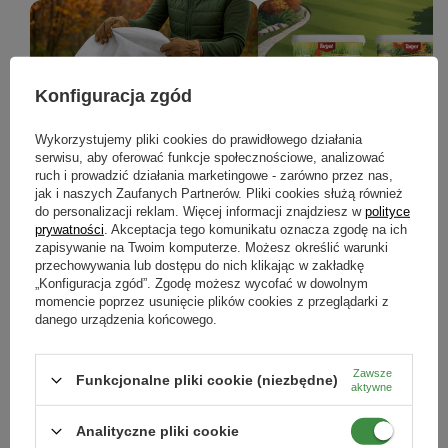
Konfiguracja zgód
Prace w ogrodzie w listopadzie -
Jesienne nawożenie roślin – j
Wykorzystujemy pliki cookies do prawidłowego działania
serwisu, aby oferować funkcje społecznościowe, analizować
kompletny poradnik, jak
przygotować ogród na zimę?
ruch i prowadzić działania marketingowe - zarówno przez nas,
przygotować ogród do zimy
jak i naszych Zaufanych Partnerów. Pliki cookies służą również
Jesienne nawożenie to kluczowy k
do personalizacji reklam. Więcej informacji znajdziesz w
polityce
który pomoże wzmocnić rośliny przed
Jesienne prace w ogrodzie: pielęgnacja
nadejściem zimy i przygotować je
prywatności
. Akceptacja tego komunikatu oznacza zgodę na ich
roślin, ochrona przed mrozem,
bujnego wzrostu wiosną.
zapisywanie na Twoim komputerze. Możesz określić warunki
nawożenie i porządki. Sprawdź, jak
przechowywania lub dostępu do nich klikając w zakładkę
przygotować ogród do zimy krok po
kroku.
„Konfiguracja zgód”. Zgodę możesz wycofać w dowolnym
momencie poprzez usunięcie plików cookies z przeglądarki z
danego urządzenia końcowego.
CZYTAJ WIĘCEJ
CZYTAJ WIĘCEJ
Zawsze
Funkcjonalne pliki cookie (niezbędne)
aktywne
ZOBACZ WSZYSTKIE
Analityczne pliki cookie