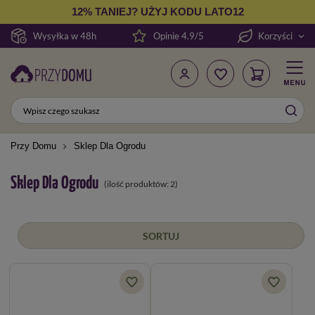
12% TANIEJ? UŻYJ KODU LATO12
Wysyłka w 48h
Opinie 4.9/5
Korzyści
Przy Domu
Sklep Dla Ogrodu
Sklep Dla Ogrodu
(ilość produktów:
2
)
SORTUJ