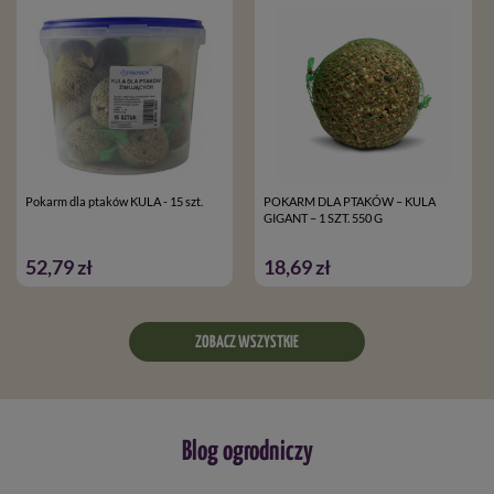
Pokarm dla ptaków KULA - 15 szt.
POKARM DLA PTAKÓW – KULA
GIGANT – 1 SZT. 550 G
52,79 zł
18,69 zł
ZOBACZ WSZYSTKIE
Blog ogrodniczy